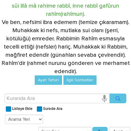
sûi illâ mâ rahime rabbî, inne rabbî gafûrun
rahîm(rahîmun).
Ve ben, nefsimi ibra edemem (temize çıkaramam).
Muhakkak ki nefs, mutlaka sui olanı (şerri,
kötülüğü) emreder. Rabbimin Rahîm esmasıyla
tecelli ettiği (nefsler) hariç. Muhakkak ki Rabbim,
mağfiret edendir (günahları sevaba çevirendir).
Rahîm’dir (rahmet nurunu gönderen ve merhamet
edendir).
Ayet Tefsiri
İlgili Sohbetler
Listeye Ekle
Surede Ara