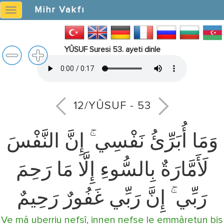
Mihr Vakfı
Mihr
Vakfı
YÛSUF Suresi 53. ayeti dinle
12/YÛSUF - 53
وَمَا أُبَرِّئُ نَفْسِي ۚ إِنَّ النَّفْسَ
لَأَمَّارَةٌ بِالسُّوءِ إِلَّا مَا رَحِمَ
رَبِّي ۚ إِنَّ رَبِّي غَفُورٌ رَحِيمٌ
Ve mâ uberriu nefsî, innen nefse le emmâretun bis