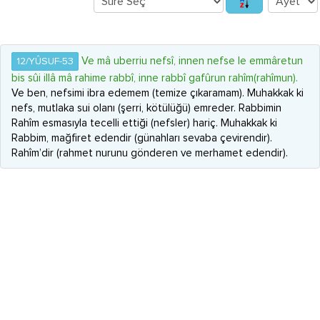
Ve mâ uberriu nefsî, innen nefse le emmâretun
12/YÛSUF-53
bis sûi illâ mâ rahime rabbî, inne rabbî gafûrun rahîm(rahîmun).
Ve ben, nefsimi ibra edemem (temize çıkaramam). Muhakkak ki
nefs, mutlaka sui olanı (şerri, kötülüğü) emreder. Rabbimin
Rahîm esmasıyla tecelli ettiği (nefsler) hariç. Muhakkak ki
Rabbim, mağfiret edendir (günahları sevaba çevirendir).
Rahîm’dir (rahmet nurunu gönderen ve merhamet edendir).