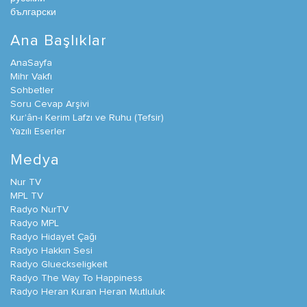
български
Ana Başlıklar
AnaSayfa
Mihr Vakfı
Sohbetler
Soru Cevap Arşivi
Kur'ân-ı Kerim Lafzı ve Ruhu (Tefsir)
Yazılı Eserler
Medya
Nur TV
MPL TV
Radyo NurTV
Radyo MPL
Radyo Hidayet Çağı
Radyo Hakkın Sesi
Radyo Glueckseligkeit
Radyo The Way To Happiness
Radyo Heran Kuran Heran Mutluluk