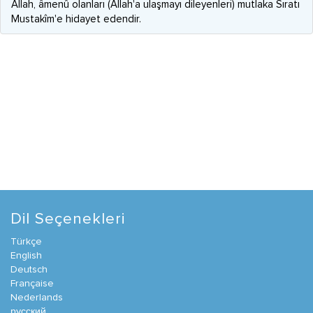
Allah, âmenû olanları (Allah'a ulaşmayı dileyenleri) mutlaka Sıratı
Mustakîm'e hidayet edendir.
Dil Seçenekleri
Türkçe
English
Deutsch
Française
Nederlands
русский