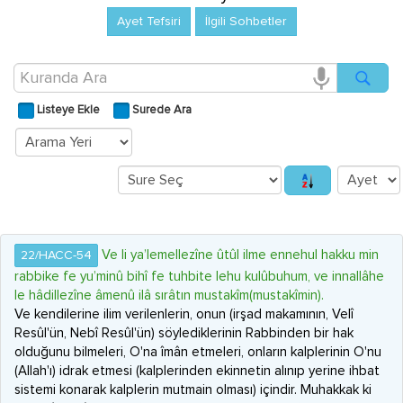
Ayet Tefsiri
İlgili Sohbetler
Listeye Ekle
Surede Ara
Ve li ya’lemellezîne ûtûl ilme ennehul hakku min
22/HACC-54
rabbike fe yu’minû bihî fe tuhbite lehu kulûbuhum, ve innallâhe
le hâdillezîne âmenû ilâ sırâtın mustakîm(mustakîmin).
Ve kendilerine ilim verilenlerin, onun (irşad makamının, Velî
Resûl'ün, Nebî Resûl'ün) söylediklerinin Rabbinden bir hak
olduğunu bilmeleri, O'na îmân etmeleri, onların kalplerinin O'nu
(Allah'ı) idrak etmesi (kalplerinden ekinnetin alınıp yerine ihbat
sistemi konarak kalplerin mutmain olması) içindir. Muhakkak ki