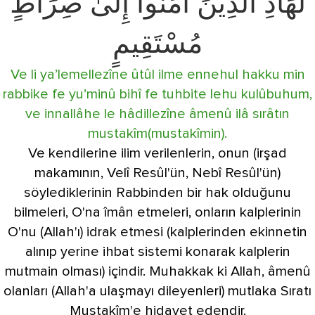
لَهَادِ الَّذِينَ آمَنُوا إِلَىٰ صِرَاطٍ
مُسْتَقِيمٍ
Ve li ya’lemellezîne ûtûl ilme ennehul hakku min
rabbike fe yu’minû bihî fe tuhbite lehu kulûbuhum,
ve innallâhe le hâdillezîne âmenû ilâ sırâtın
mustakîm(mustakîmin).
Ve kendilerine ilim verilenlerin, onun (irşad
makamının, Velî Resûl'ün, Nebî Resûl'ün)
söylediklerinin Rabbinden bir hak olduğunu
bilmeleri, O'na îmân etmeleri, onların kalplerinin
O'nu (Allah'ı) idrak etmesi (kalplerinden ekinnetin
alınıp yerine ihbat sistemi konarak kalplerin
mutmain olması) içindir. Muhakkak ki Allah, âmenû
olanları (Allah'a ulaşmayı dileyenleri) mutlaka Sıratı
Mustakîm'e hidayet edendir.