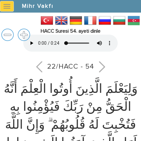
Mihr Vakfı
Mihr
Vakfı
HACC Suresi 54. ayeti dinle
22/HACC - 54
وَلِيَعْلَمَ الَّذِينَ أُوتُوا الْعِلْمَ أَنَّهُ
الْحَقُّ مِنْ رَبِّكَ فَيُؤْمِنُوا بِهِ
فَتُخْبِتَ لَهُ قُلُوبُهُمْ ۗ وَإِنَّ اللَّهَ