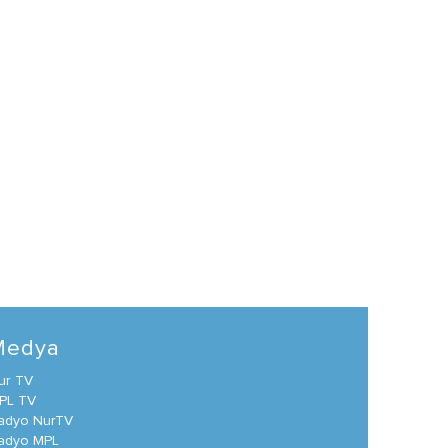
Medya
ur TV
PL TV
adyo NurTV
adyo MPL