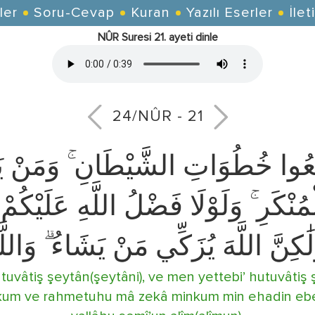
ler
Soru-Cevap
Kuran
Yazılı Eserler
İlet
NÛR Suresi 21. ayeti dinle
24/NÛR - 21
 تَتَّبِعُوا خُطُوَاتِ الشَّيْطَانِ ۚ وَمَنْ
الْمُنْكَرِ ۚ وَلَوْلَا فَضْلُ اللَّهِ عَلَيْكُ
لَٰكِنَّ اللَّهَ يُزَكِّي مَنْ يَشَاءُ ۗ وَال
uvâtiş şeytân(şeytâni), ve men yettebi’ hutuvâtiş ş
leykum ve rahmetuhu mâ zekâ minkum min ehadin eb