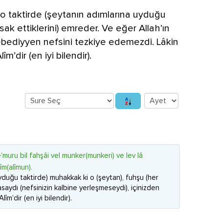
 o taktirde (şeytanın adımlarına uyduğu
sak ettiklerini) emreder. Ve eğer Allah’ın
i ebediyyen nefsini tezkiye edemezdi. Lâkin
îm’dir (en iyi bilendir).
muru bil fahşâi vel munker(munkeri) ve lev lâ
m(alîmun).
uyduğu taktirde) muhakkak ki o (şeytan), fuhşu (her
masaydı (nefsinizin kalbine yerleşmeseydi), içinizden
îm’dir (en iyi bilendir).