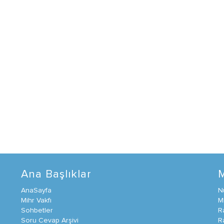
Ana Başlıklar
AnaSayfa
N
Mihr Vakfı
M
Sohbetler
R
Soru Cevap Arşivi
R