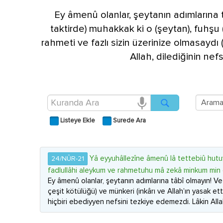
Ey âmenû olanlar, şeytanın adımlarına 
taktirde) muhakkak ki o (şeytan), fuhşu (
rahmeti ve fazlı sizin üzerinize olmasaydı
Allah, dilediğinin nefsi
Listeye Ekle
Surede Ara
Yâ eyyuhâllezîne âmenû lâ tettebiû hutuv
24/NÛR-21
fadlullâhi aleykum ve rahmetuhu mâ zekâ minkum min e
Ey âmenû olanlar, şeytanın adımlarına tâbî olmayın! Ve
çeşit kötülüğü) ve münkeri (inkârı ve Allah’ın yasak ett
hiçbiri ebediyyen nefsini tezkiye edemezdi. Lâkin Allah, d