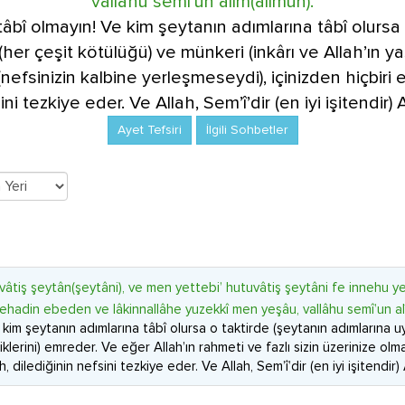
vallâhu semî’un alîm(alîmun).
tâbî olmayın! Ve kim şeytanın adımlarına tâbî olursa
her çeşit kötülüğü) ve münkeri (inkârı ve Allah’ın ya
 (nefsinizin kalbine yerleşmeseydi), içinizden hiçbir
ni tezkiye eder. Ve Allah, Sem’î’dir (en iyi işitendir) Al
Ayet Tefsiri
İlgili Sohbetler
âtiş şeytân(şeytâni), ve men yettebi’ hutuvâtiş şeytâni fe innehu ye’
hadin ebeden ve lâkinnallâhe yuzekkî men yeşâu, vallâhu semî’un alî
 kim şeytanın adımlarına tâbî olursa o taktirde (şeytanın adımlarına 
iklerini) emreder. Ve eğer Allah’ın rahmeti ve fazlı sizin üzerinize ol
ilediğinin nefsini tezkiye eder. Ve Allah, Sem’î’dir (en iyi işitendir) Al