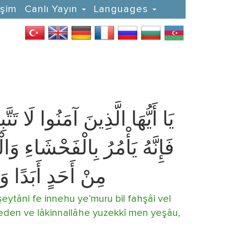
işim
Canlı Yayın
Languages
يَا أَيُّهَا الَّذِينَ آمَنُوا لَا
فَإِنَّهُ يَأْمُرُ بِالْفَحْشَاءِ وَ
مِنْ أَحَدٍ أَبَدًا وَ
eytâni fe innehu ye’muru bil fahşâi vel
eden ve lâkinnallâhe yuzekkî men yeşâu,