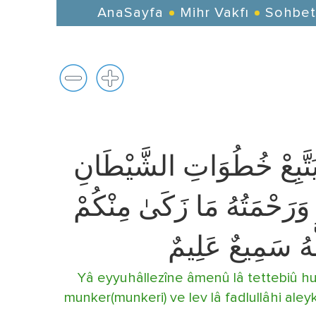
AnaSayfa
Mihr Vakfı
Sohbet
 يَتَّبِعْ خُطُوَاتِ الشَّيْطَانِ
مْ وَرَحْمَتُهُ مَا زَكَىٰ مِنْكُمْ
لَّهُ سَمِيعٌ عَلِيمٌ
Yâ eyyuhâllezîne âmenû lâ tettebiû hut
munker(munkeri) ve lev lâ fadlullâhi a