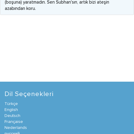
(boşuna) yaratmadın. Sen Subhan'sın, artık bizi ateşin
azabından koru.
Dil Seçenekleri
Türkçe
English
Deutsch
Française
Nederlands
русский