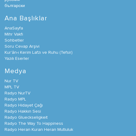
български
Ana Başlıklar
AnaSayfa
Mihr Vakfı
Sohbetler
Soru Cevap Arşivi
Kur'ân-ı Kerim Lafzı ve Ruhu (Tefsir)
Yazılı Eserler
Medya
Nur TV
MPL TV
Radyo NurTV
Radyo MPL
Radyo Hidayet Çağı
Radyo Hakkın Sesi
Radyo Glueckseligkeit
Radyo The Way To Happiness
Radyo Heran Kuran Heran Mutluluk