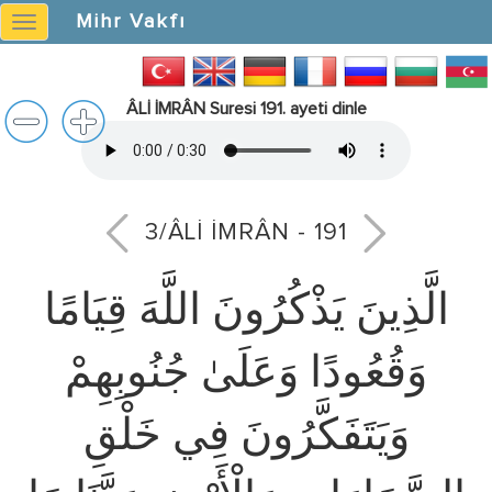
Mihr Vakfı
Mihr
Vakfı
ÂLİ İMRÂN Suresi 191. ayeti dinle
3/ÂLİ İMRÂN - 191
الَّذِينَ يَذْكُرُونَ اللَّهَ قِيَامًا
وَقُعُودًا وَعَلَىٰ جُنُوبِهِمْ
وَيَتَفَكَّرُونَ فِي خَلْقِ