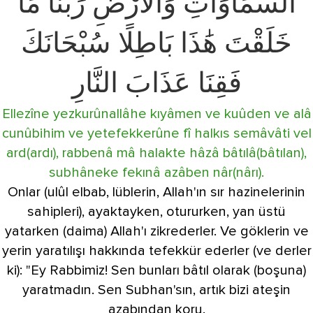
السَّمَاوَاتِ وَالْأَرْضِ رَبَّنَا مَا
خَلَقْتَ هَٰذَا بَاطِلًا سُبْحَانَكَ
فَقِنَا عَذَابَ النَّارِ
Ellezîne yezkurûnallâhe kıyâmen ve kuûden ve alâ
cunûbihim ve yetefekkerûne fî halkıs semâvâti vel
ard(ardı), rabbenâ mâ halakte hâzâ bâtılâ(bâtılan),
subhâneke fekınâ azâben nâr(nârı).
Onlar (ulûl elbab, lüblerin, Allah'ın sır hazinelerinin
sahipleri), ayaktayken, otururken, yan üstü
yatarken (daima) Allah'ı zikrederler. Ve göklerin ve
yerin yaratılışı hakkında tefekkür ederler (ve derler
ki): "Ey Rabbimiz! Sen bunları bâtıl olarak (boşuna)
yaratmadın. Sen Subhan'sın, artık bizi ateşin
azabından koru.