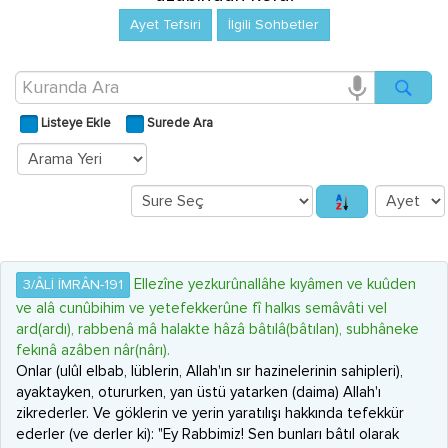
Ayet Tefsiri
İlgili Sohbetler
Listeye Ekle
Surede Ara
Ellezîne yezkurûnallâhe kıyâmen ve kuûden
3/ÂLİ İMRÂN-191
ve alâ cunûbihim ve yetefekkerûne fî halkıs semâvâti vel
ard(ardı), rabbenâ mâ halakte hâzâ bâtılâ(bâtılan), subhâneke
fekınâ azâben nâr(nârı).
Onlar (ulûl elbab, lüblerin, Allah'ın sır hazinelerinin sahipleri),
ayaktayken, otururken, yan üstü yatarken (daima) Allah'ı
zikrederler. Ve göklerin ve yerin yaratılışı hakkında tefekkür
ederler (ve derler ki): "Ey Rabbimiz! Sen bunları bâtıl olarak