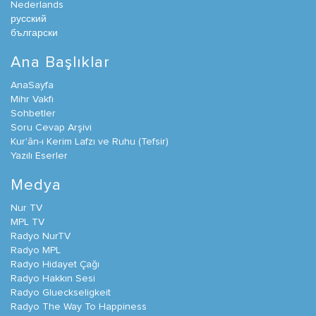
Nederlands
русский
български
Ana Başlıklar
AnaSayfa
Mihr Vakfı
Sohbetler
Soru Cevap Arşivi
Kur'ân-ı Kerim Lafzı ve Ruhu (Tefsir)
Yazılı Eserler
Medya
Nur TV
MPL TV
Radyo NurTV
Radyo MPL
Radyo Hidayet Çağı
Radyo Hakkın Sesi
Radyo Glueckseligkeit
Radyo The Way To Happiness