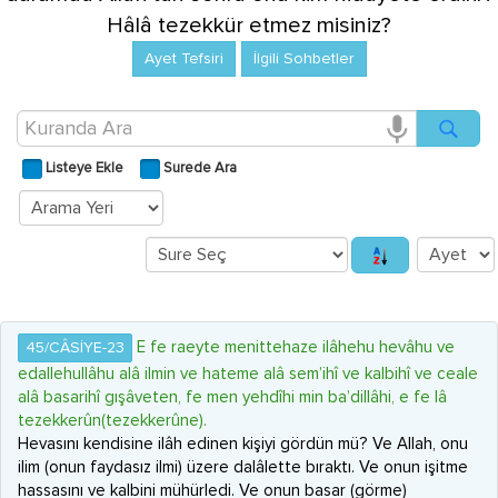
Hâlâ tezekkür etmez misiniz?
Ayet Tefsiri
İlgili Sohbetler
Listeye Ekle
Surede Ara
E fe raeyte menittehaze ilâhehu hevâhu ve
45/CÂSİYE-23
edallehullâhu alâ ilmin ve hateme alâ sem’ihî ve kalbihî ve ceale
alâ basarihî gışâveten, fe men yehdîhi min ba’dillâhi, e fe lâ
tezekkerûn(tezekkerûne).
Hevasını kendisine ilâh edinen kişiyi gördün mü? Ve Allah, onu
ilim (onun faydasız ilmi) üzere dalâlette bıraktı. Ve onun işitme
hassasını ve kalbini mühürledi. Ve onun basar (görme)