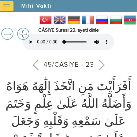
Mihr Vakfı
Mihr
Vakfı
CÂSİYE Suresi 23. ayeti dinle
45/CÂSİYE - 23
أَفَرَأَيْتَ مَنِ اتَّخَذَ إِلَٰهَهُ هَوَاهُ
وَأَضَلَّهُ اللَّهُ عَلَىٰ عِلْمٍ وَخَتَمَ
عَلَىٰ سَمْعِهِ وَقَلْبِهِ وَجَعَلَ