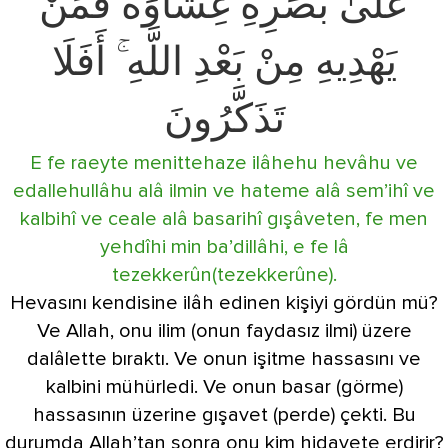
عَلَىٰ بَصَرِهِ غِشَاوَةً فَمَنْ
يَهْدِيهِ مِنْ بَعْدِ اللَّهِ ۚ أَفَلَا
تَذَكَّرُونَ
E fe raeyte menittehaze ilâhehu hevâhu ve
edallehullâhu alâ ilmin ve hateme alâ sem’ihî ve
kalbihî ve ceale alâ basarihî gışâveten, fe men
yehdîhi min ba’dillâhi, e fe lâ
tezekkerûn(tezekkerûne).
Hevasını kendisine ilâh edinen kişiyi gördün mü?
Ve Allah, onu ilim (onun faydasız ilmi) üzere
dalâlette bıraktı. Ve onun işitme hassasını ve
kalbini mühürledi. Ve onun basar (görme)
hassasının üzerine gışavet (perde) çekti. Bu
durumda Allah’tan sonra onu kim hidayete erdirir?