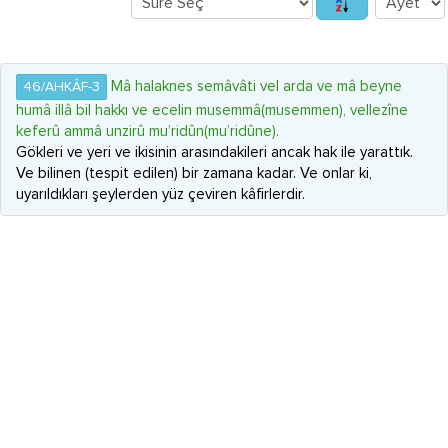
Mâ halaknes semâvâti vel arda ve mâ beyne
46/AHKÂF-3
humâ illâ bil hakkı ve ecelin musemmâ(musemmen), vellezîne
keferû ammâ unzirû mu’ridûn(mu’ridûne).
Gökleri ve yeri ve ikisinin arasındakileri ancak hak ile yarattık.
Ve bilinen (tespit edilen) bir zamana kadar. Ve onlar ki,
uyarıldıkları şeylerden yüz çeviren kâfirlerdir.