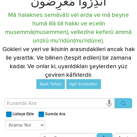
أُنْذِرُوا مُعْرِضُونَ
Mâ halaknes semâvâti vel arda ve mâ beyne
humâ illâ bil hakkı ve ecelin
musemmâ(musemmen), vellezîne keferû ammâ
unzirû mu’ridûn(mu’ridûne).
Gökleri ve yeri ve ikisinin arasındakileri ancak hak
ile yarattık. Ve bilinen (tespit edilen) bir zamana
kadar. Ve onlar ki, uyarıldıkları şeylerden yüz
çeviren kâfirlerdir.
Ayet Tefsiri
İlgili Sohbetler
Listeye Ekle
Surede Ara