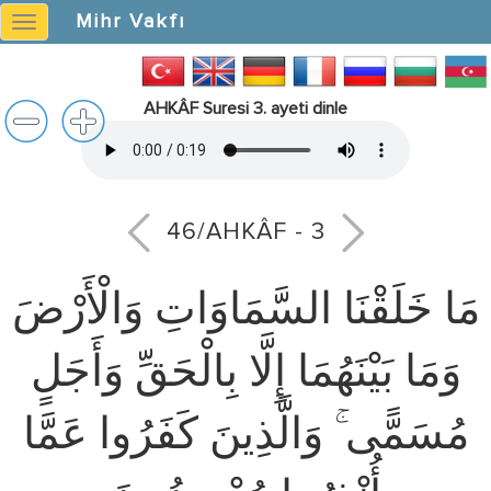
Mihr Vakfı
Mihr
Vakfı
AHKÂF Suresi 3. ayeti dinle
46/AHKÂF - 3
مَا خَلَقْنَا السَّمَاوَاتِ وَالْأَرْضَ
وَمَا بَيْنَهُمَا إِلَّا بِالْحَقِّ وَأَجَلٍ
مُسَمًّى ۚ وَالَّذِينَ كَفَرُوا عَمَّا