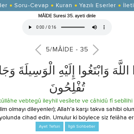
ler
Soru-Cevap
Kuran
Yazılı Eserler
İlet
MÂİDE Suresi 35. ayeti dinle
5/MÂİDE - 35
وا اللَّهَ وَابْتَغُوا إِلَيْهِ الْوَسِيلَةَ و
تُفْلِحُونَ
lâhe vebtegû ileyhil vesîlete ve câhidû fî sebîlihi l
im olmayı dileyenler); Allah’a karşı takva sahibi olun
yolunda cihad edin. Umulur ki böylece siz felâha ere
Ayet Tefsiri
İlgili Sohbetler