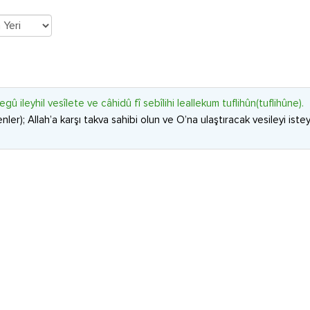
ileyhil vesîlete ve câhidû fî sebîlihi leallekum tuflihûn(tuflihûne).
enler); Allah’a karşı takva sahibi olun ve O’na ulaştıracak vesileyi is