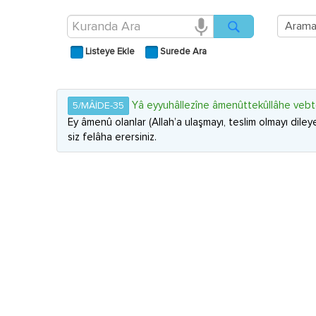
Listeye Ekle
Surede Ara
Yâ eyyuhâllezîne âmenûttekûllâhe vebtegû 
5/MÂİDE-35
Ey âmenû olanlar (Allah’a ulaşmayı, teslim olmayı diley
siz felâha erersiniz.