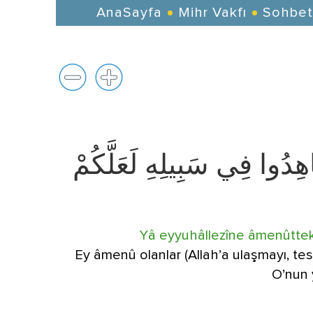
AnaSayfa
Mihr Vakfı
Sohbet
َجَاهِدُوا فِي سَبِيلِهِ لَعَلَّكُمْ
Yâ eyyuhâllezîne âmenûttekûl
Ey âmenû olanlar (Allah’a ulaşmayı, tesl
O’nun 