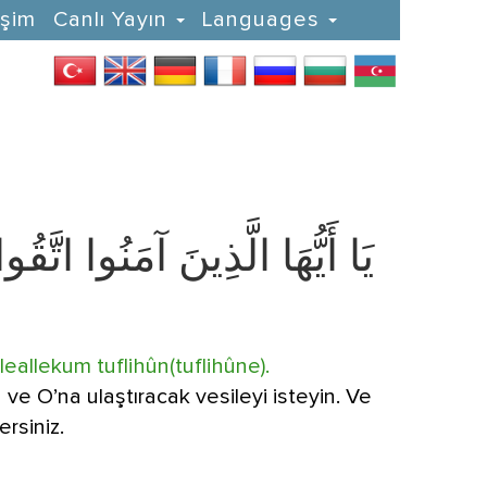
işim
Canlı Yayın
Languages
يَا أَيُّهَا الَّذِينَ آمَنُوا اتَّقُ
eallekum tuflihûn(tuflihûne).
 ve O’na ulaştıracak vesileyi isteyin. Ve
rsiniz.