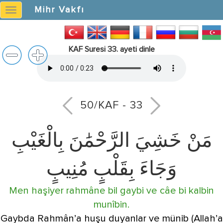
Mihr Vakfı
Mihr
Vakfı
KAF Suresi 33. ayeti dinle
50/KAF - 33
مَنْ خَشِيَ الرَّحْمَٰنَ بِالْغَيْبِ
وَجَاءَ بِقَلْبٍ مُنِيبٍ
Men haşiyer rahmâne bil gaybi ve câe bi kalbin
munîbin.
Gaybda Rahmân’a huşu duyanlar ve münib (Allah’a