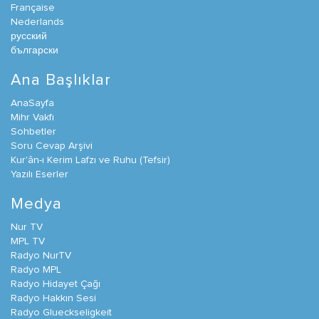
Française
Nederlands
русский
български
Ana Başlıklar
AnaSayfa
Mihr Vakfı
Sohbetler
Soru Cevap Arşivi
Kur'ân-ı Kerim Lafzı ve Ruhu (Tefsir)
Yazılı Eserler
Medya
Nur TV
MPL TV
Radyo NurTV
Radyo MPL
Radyo Hidayet Çağı
Radyo Hakkın Sesi
Radyo Glueckseligkeit