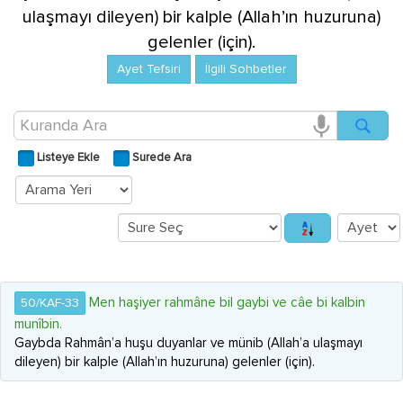
ulaşmayı dileyen) bir kalple (Allah’ın huzuruna)
gelenler (için).
Ayet Tefsiri
İlgili Sohbetler
Listeye Ekle
Surede Ara
Men haşiyer rahmâne bil gaybi ve câe bi kalbin
50/KAF-33
munîbin.
Gaybda Rahmân’a huşu duyanlar ve münib (Allah’a ulaşmayı
dileyen) bir kalple (Allah’ın huzuruna) gelenler (için).