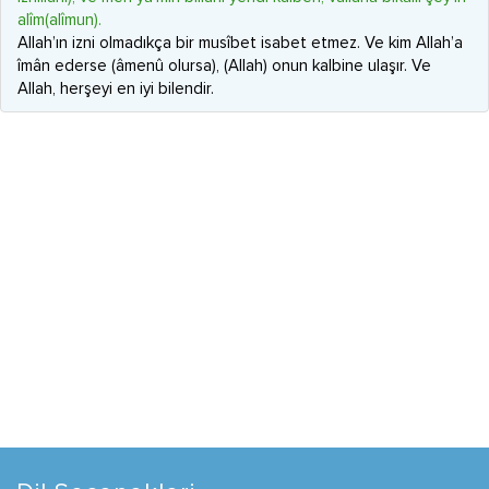
alîm(alîmun).
Allah’ın izni olmadıkça bir musîbet isabet etmez. Ve kim Allah’a
îmân ederse (âmenû olursa), (Allah) onun kalbine ulaşır. Ve
Allah, herşeyi en iyi bilendir.