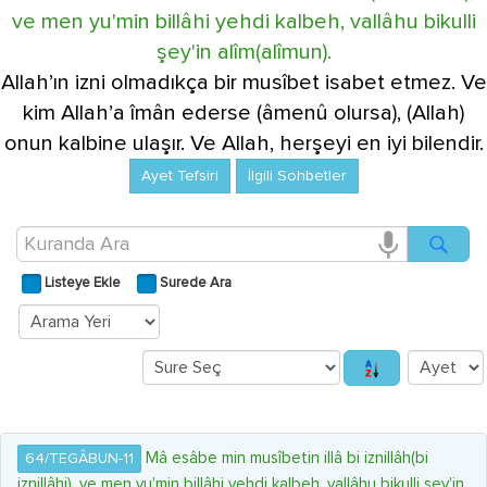
ve men yu'min billâhi yehdi kalbeh, vallâhu bikulli
şey'in alîm(alîmun).
Allah’ın izni olmadıkça bir musîbet isabet etmez. Ve
kim Allah’a îmân ederse (âmenû olursa), (Allah)
onun kalbine ulaşır. Ve Allah, herşeyi en iyi bilendir.
Ayet Tefsiri
İlgili Sohbetler
Listeye Ekle
Surede Ara
Mâ esâbe min musîbetin illâ bi iznillâh(bi
64/TEGÂBUN-11
iznillâhi), ve men yu'min billâhi yehdi kalbeh, vallâhu bikulli şey'in