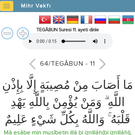
Mihr Vakfı
Mihr
Vakfı
TEGÂBUN Suresi 11. ayeti dinle
64/TEGÂBUN - 11
مَا أَصَابَ مِنْ مُصِيبَةٍ إِلَّا بِإِذْنِ
اللَّهِ ۗ وَمَنْ يُؤْمِنْ بِاللَّهِ يَهْدِ
قَلْبَهُ ۚ وَاللَّهُ بِكُلِّ شَيْءٍ عَلِيمٌ
Mâ esâbe min musîbetin illâ bi iznillâh(bi iznillâhi),