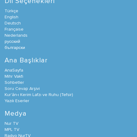
Dil Seçenekleri
Türkçe
English
Deutsch
Française
Nederlands
русский
български
Ana Başlıklar
AnaSayfa
Mihr Vakfı
Sohbetler
Soru Cevap Arşivi
Kur'ân-ı Kerim Lafzı ve Ruhu (Tefsir)
Yazılı Eserler
Medya
Nur TV
MPL TV
Radyo NurTV