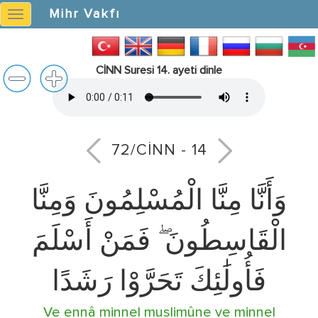
Mihr Vakfı
Mihr
Vakfı
CİNN Suresi 14. ayeti dinle
72/CİNN - 14
وَأَنَّا مِنَّا الْمُسْلِمُونَ وَمِنَّا
الْقَاسِطُونَ ۖ فَمَنْ أَسْلَمَ
فَأُولَٰئِكَ تَحَرَّوْا رَشَدًا
Ve ennâ minnel muslimûne ve minnel