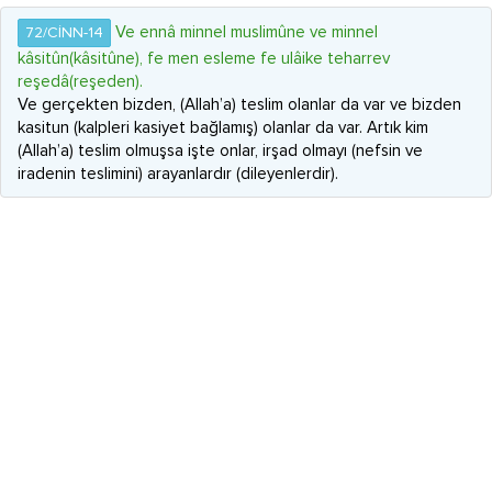
Ve ennâ minnel muslimûne ve minnel
72/CİNN-14
kâsitûn(kâsitûne), fe men esleme fe ulâike teharrev
reşedâ(reşeden).
Ve gerçekten bizden, (Allah’a) teslim olanlar da var ve bizden
kasitun (kalpleri kasiyet bağlamış) olanlar da var. Artık kim
(Allah’a) teslim olmuşsa işte onlar, irşad olmayı (nefsin ve
iradenin teslimini) arayanlardır (dileyenlerdir).