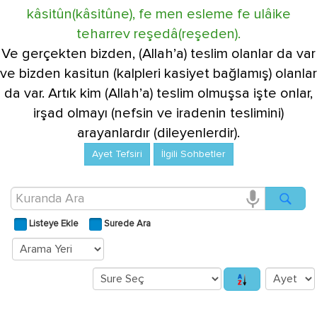
kâsitûn(kâsitûne), fe men esleme fe ulâike
teharrev reşedâ(reşeden).
Ve gerçekten bizden, (Allah’a) teslim olanlar da var
ve bizden kasitun (kalpleri kasiyet bağlamış) olanlar
da var. Artık kim (Allah’a) teslim olmuşsa işte onlar,
irşad olmayı (nefsin ve iradenin teslimini)
arayanlardır (dileyenlerdir).
Ayet Tefsiri
İlgili Sohbetler
Listeye Ekle
Surede Ara