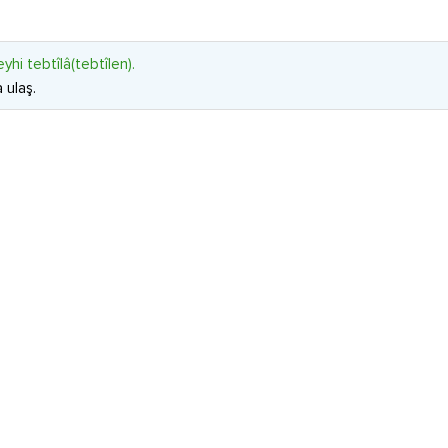
yhi tebtîlâ(tebtîlen).
 ulaş.