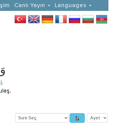
işim
Canlı Yayın
Languages
وَا
).
ulaş.