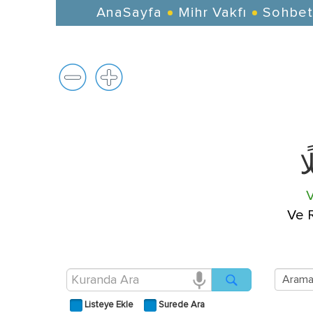
AnaSayfa
Mihr Vakfı
Sohbet
ًا
V
Ve R
Listeye Ekle
Surede Ara