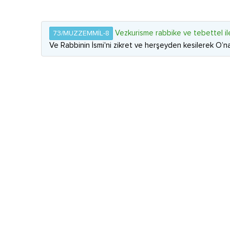
Vezkurisme rabbike ve tebettel ile
73/MUZZEMMİL-8
Ve Rabbinin İsmi'ni zikret ve herşeyden kesilerek O’na