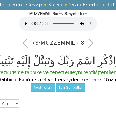
ler
Soru-Cevap
Kuran
Yazılı Eserler
İlet
MUZZEMMİL Suresi 8. ayeti dinle
73/MUZZEMMİL - 8
ذْكُرِ اسْمَ رَبِّكَ وَتَبَتَّلْ إِلَيْهِ تَبْتِيل
ezkurisme rabbike ve tebettel ileyhi tebtîlâ(tebtîlen
abbinin İsmi'ni zikret ve herşeyden kesilerek O’na 
Ayet Tefsiri
İlgili Sohbetler