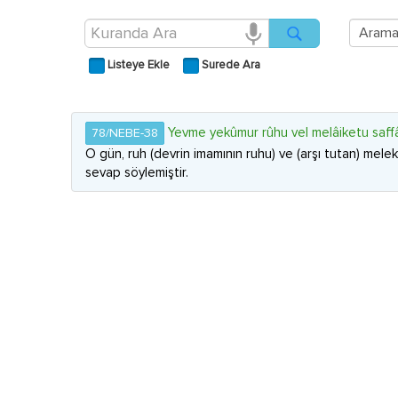
Listeye Ekle
Surede Ara
Yevme yekûmur rûhu vel melâiketu saffâ
78/NEBE-38
O gün, ruh (devrin imamının ruhu) ve (arşı tutan) melek
sevap söylemiştir.