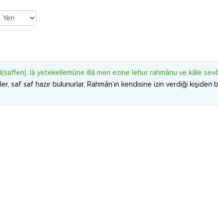
(saffen), lâ yetekellemûne illâ men ezine lehur rahmânu ve kâle sev
ler, saf saf hazır bulunurlar. Rahmân’ın kendisine izin verdiği kişide