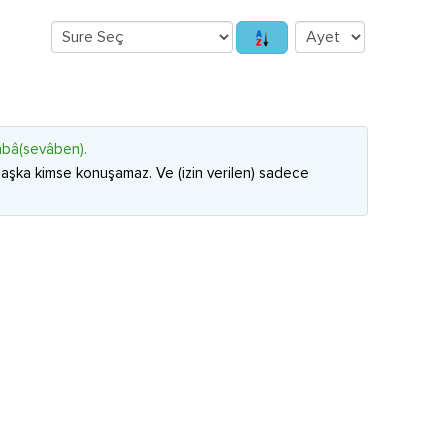
âbâ(sevâben).
n başka kimse konuşamaz. Ve (izin verilen) sadece