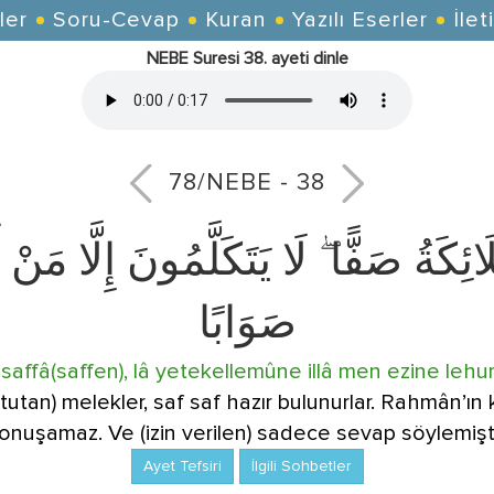
ler
Soru-Cevap
Kuran
Yazılı Eserler
İlet
NEBE Suresi 38. ayeti dinle
78/NEBE - 38
ئِكَةُ صَفًّا ۖ لَا يَتَكَلَّمُونَ إِلَّا مَنْ
صَوَابًا
affâ(saffen), lâ yetekellemûne illâ men ezine leh
 tutan) melekler, saf saf hazır bulunurlar. Rahmân’ın
onuşamaz. Ve (izin verilen) sadece sevap söylemişti
Ayet Tefsiri
İlgili Sohbetler