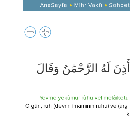
AnaSayfa
Mihr Vakfı
Sohbet
 أَذِنَ لَهُ الرَّحْمَٰنُ وَقَالَ
Yevme yekûmur rûhu vel melâiketu s
O gün, ruh (devrin imamının ruhu) ve (arşı
k