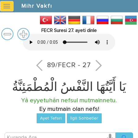
Mihr Vakfı
Mihr
Vakfı
FECR Suresi 27. ayeti dinle
89/FECR - 27
يَا أَيَّتُهَا النَّفْسُ الْمُطْمَئِنَّةُ
Yâ eyyetuhân nefsul mutmainnetu.
Ey mutmain olan nefs!
Ayet Tefsiri
İlgili Sohbetler