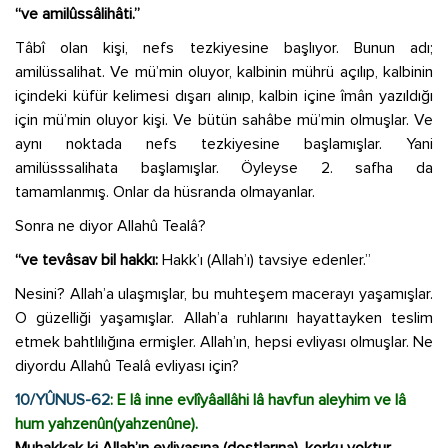
“ve amilûssâlihâti.”
Tâbî olan kişi, nefs tezkiyesine başlıyor. Bunun adı;
amilüssalihat. Ve mü’min oluyor, kalbinin mührü açılıp, kalbinin
içindeki küfür kelimesi dışarı alınıp, kalbin içine îmân yazıldığı
için mü’min oluyor kişi. Ve bütün sahâbe mü’min olmuşlar. Ve
aynı noktada nefs tezkiyesine başlamışlar. Yani
amilüsssalihata başlamışlar. Öyleyse 2. safha da
tamamlanmış. Onlar da hüsranda olmayanlar.
Sonra ne diyor Allahû Tealâ?
“ve tevâsav bil hakkı:
Hakk’ı (Allah’ı) tavsiye edenler.”
Nesini? Allah’a ulaşmışlar, bu muhteşem macerayı yaşamışlar.
O güzelliği yaşamışlar. Allah’a ruhlarını hayattayken teslim
etmek bahtlılığına ermişler. Allah’ın, hepsi evliyası olmuşlar. Ne
diyordu Allahû Tealâ evliyası için?
10/YÛNUS-62
: E lâ inne evlîyâallâhi lâ havfun aleyhim ve lâ
hum yahzenûn(yahzenûne).