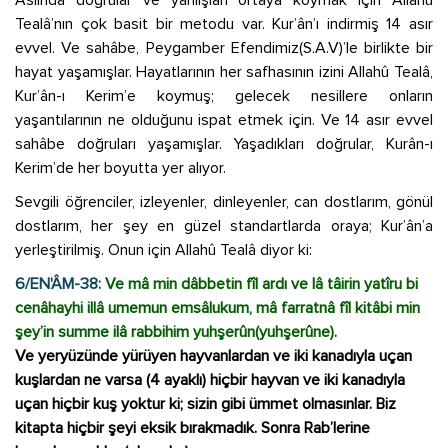
Aslında doğrular ve yanlışları ortaya koymak için Allahû
Tealâ’nın çok basit bir metodu var. Kur’ân’ı indirmiş 14 asır
evvel. Ve sahâbe, Peygamber Efendimiz(S.A.V)’le birlikte bir
hayat yaşamışlar. Hayatlarının her safhasının izini Allahû Tealâ,
Kur’ân-ı Kerim’e koymuş; gelecek nesillere onların
yaşantılarının ne olduğunu ispat etmek için. Ve 14 asır evvel
sahâbe doğruları yaşamışlar. Yaşadıkları doğrular, Kurân-ı
Kerim’de her boyutta yer alıyor.
Sevgili öğrenciler, izleyenler, dinleyenler, can dostlarım, gönül
dostlarım, her şey en güzel standartlarda oraya; Kur’ân’a
yerleştirilmiş. Onun için Allahû Tealâ diyor ki:
6/EN'ÂM-38
: Ve mâ min dâbbetin fîl ardı ve lâ tâirin yatîru bi
cenâhayhi illâ umemun emsâlukum, mâ farratnâ fîl kitâbi min
şey’in summe ilâ rabbihim yuhşerûn(yuhşerûne).
Ve yeryüzünde yürüyen hayvanlardan ve iki kanadıyla uçan
kuşlardan ne varsa (4 ayaklı) hiçbir hayvan ve iki kanadıyla
uçan hiçbir kuş yoktur ki; sizin gibi ümmet olmasınlar. Biz
kitapta hiçbir şeyi eksik bırakmadık. Sonra Rab’lerine