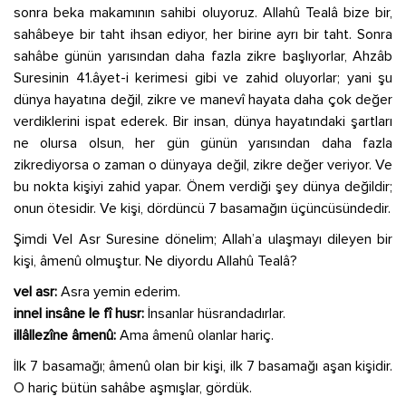
sonra beka makamının sahibi oluyoruz. Allahû Tealâ bize bir,
sahâbeye bir taht ihsan ediyor, her birine ayrı bir taht. Sonra
sahâbe günün yarısından daha fazla zikre başlıyorlar, Ahzâb
Suresinin 41.âyet-i kerimesi gibi ve zahid oluyorlar; yani şu
dünya hayatına değil, zikre ve manevî hayata daha çok değer
verdiklerini ispat ederek. Bir insan, dünya hayatındaki şartları
ne olursa olsun, her gün günün yarısından daha fazla
zikrediyorsa o zaman o dünyaya değil, zikre değer veriyor. Ve
bu nokta kişiyi zahid yapar. Önem verdiği şey dünya değildir;
onun ötesidir. Ve kişi, dördüncü 7 basamağın üçüncüsündedir.
Şimdi Vel Asr Suresine dönelim; Allah’a ulaşmayı dileyen bir
kişi, âmenû olmuştur. Ne diyordu Allahû Tealâ?
vel asr:
Asra yemin ederim.
innel insâne le fî husr:
İnsanlar hüsrandadırlar.
illâllezîne âmenû:
Ama âmenû olanlar hariç.
İlk 7 basamağı; âmenû olan bir kişi, ilk 7 basamağı aşan kişidir.
O hariç bütün sahâbe aşmışlar, gördük.