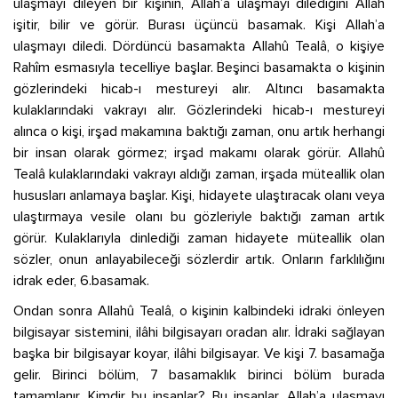
ulaşmayı dileyen bir kişinin, Allah’a ulaşmayı dilediğini Allah
işitir, bilir ve görür. Burası üçüncü basamak. Kişi Allah’a
ulaşmayı diledi. Dördüncü basamakta Allahû Tealâ, o kişiye
Rahîm esmasıyla tecelliye başlar. Beşinci basamakta o kişinin
gözlerindeki hicab-ı mestureyi alır. Altıncı basamakta
kulaklarındaki vakrayı alır. Gözlerindeki hicab-ı mestureyi
alınca o kişi, irşad makamına baktığı zaman, onu artık herhangi
bir insan olarak görmez; irşad makamı olarak görür. Allahû
Tealâ kulaklarındaki vakrayı aldığı zaman, irşada müteallik olan
hususları anlamaya başlar. Kişi, hidayete ulaştıracak olanı veya
ulaştırmaya vesile olanı bu gözleriyle baktığı zaman artık
görür. Kulaklarıyla dinlediği zaman hidayete müteallik olan
sözler, onun anlayabileceği sözlerdir artık. Onların farklılığını
idrak eder, 6.basamak.
Ondan sonra Allahû Tealâ, o kişinin kalbindeki idraki önleyen
bilgisayar sistemini, ilâhi bilgisayarı oradan alır. İdraki sağlayan
başka bir bilgisayar koyar, ilâhi bilgisayar. Ve kişi 7. basamağa
gelir. Birinci bölüm, 7 basamaklık birinci bölüm burada
tamamlanır. Kimdir bu insanlar? Bu insanlar, Allah’a ulaşmayı