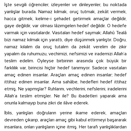
İşte sevgili öğrenciler, izleyenler ve dinleyenler, bu noktada
yanlışlar burada. Namaz kılmak, oruç tutmak, zekât vermek,
hacca gitmek, kelime-i şehadet getirmek amaçlar değildir,
gaye değildir, var olması lâzımgelen hedef değildir. O hedefe
varmak için vasıtalardır. Vasıtaları hedef saymak; Allahû Tealâ
bizi namaz kılmak için yarattı, diye düşünmek yanlıştır. Doğru,
namaz kılalım da oruç tutalım da zekât verelim de zikir
yapalım da ruhumuzu, vechimizi, nefsimizi ve irademizi Allah’a
teslim edelim. Öyleyse birbirinin arasında çok büyük bir
farklılık var, birincisi hiçbir hedef tanımıyor. Sadece vasıtaları
amaç edinen insanlar. Araçları amaç edinen insanlar; hedef
ittihaz edinen insanlar. Ama sahâbe, hedefleri hedef ittihaz
etmiş. Ne yapmışlar? Ruhlarını, vechlerini, nefslerini, iradelerini
Allah’a teslim etmişler. Ne ile? Bu ibadetleri yaparak ama
onunla kalmayıp buna zikri de ilâve ederek.
İblis, yanlışları doğruların yerine ikame ederek, amaçları
devreden çıkarıp, araçları amaç gibi kabul ettirmeyi başararak
insanlara, onları yanlışların içine itmiş. Her tarafı yanlışlıklardan