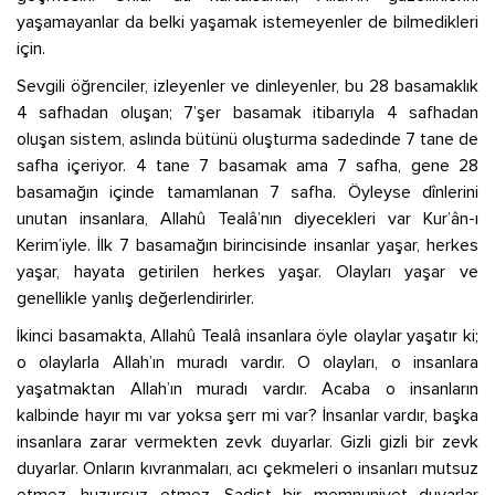
yaşamayanlar da belki yaşamak istemeyenler de bilmedikleri
için.
Sevgili öğrenciler, izleyenler ve dinleyenler, bu 28 basamaklık
4 safhadan oluşan; 7’şer basamak itibarıyla 4 safhadan
oluşan sistem, aslında bütünü oluşturma sadedinde 7 tane de
safha içeriyor. 4 tane 7 basamak ama 7 safha, gene 28
basamağın içinde tamamlanan 7 safha. Öyleyse dînlerini
unutan insanlara, Allahû Tealâ’nın diyecekleri var Kur’ân-ı
Kerim’iyle. İlk 7 basamağın birincisinde insanlar yaşar, herkes
yaşar, hayata getirilen herkes yaşar. Olayları yaşar ve
genellikle yanlış değerlendirirler.
İkinci basamakta, Allahû Tealâ insanlara öyle olaylar yaşatır ki;
o olaylarla Allah’ın muradı vardır. O olayları, o insanlara
yaşatmaktan Allah’ın muradı vardır. Acaba o insanların
kalbinde hayır mı var yoksa şerr mi var? İnsanlar vardır, başka
insanlara zarar vermekten zevk duyarlar. Gizli gizli bir zevk
duyarlar. Onların kıvranmaları, acı çekmeleri o insanları mutsuz