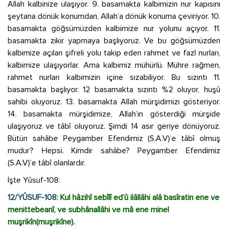
Allah kalbinize ulaşıyor. 9. basamakta kalbimizin nur kapısını
şeytana dönük konumdan, Allah’a dönük konuma çeviriyor. 10.
basamakta göğsümüzden kalbimize nur yolunu açıyor. 11.
basamakta zikir yapmaya başlıyoruz. Ve bu göğsümüzden
kalbimize açılan şifreli yolu takip eden rahmet ve fazl nurları,
kalbimize ulaşıyorlar. Ama kalbimiz mühürlü. Mühre rağmen,
rahmet nurları kalbimizin içine sızabiliyor. Bu sızıntı 11.
basamakta başlıyor. 12 basamakta sızıntı %2 oluyor, huşû
sahibi oluyoruz. 13. basamakta Allah mürşidimizi gösteriyor.
14. basamakta mürşidimize, Allah’ın gösterdiği mürşide
ulaşıyoruz ve tâbî oluyoruz. Şimdi 14 asır geriye dönüyoruz.
Bütün sahâbe Peygamber Efendimiz (S.A.V)’e tâbî olmuş
mudur? Hepsi. Kimdir sahâbe? Peygamber Efendimiz
(S.A.V)’e tâbî olanlardır.
İşte Yûsuf-108:
12/YÛSUF-108
: Kul hâzihî sebîlî ed’û ilâllâhi alâ basîratin ene ve
menittebeanî, ve subhânallâhi ve mâ ene minel
muşrikîn(muşrikîne).