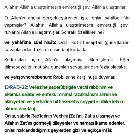
Allah’ın Allah’a ulaştırılmasını emrettiği şeyi Allah’a ulaştırırlar.
O Allah’ın ahdini gerçekleştirenler, işte onlar sahâbe. Ne
yapmışlar? Allah’ın Allah’a ulaştırılmasını emrettiği şeyi;
ruhlarını Allah’a ulaştırmışlar. Sonraki özellikleri ne?
ve yehâfûne sûel hisâb:
Onlar kötü hesaptan (günahlarının
sevaplarından fazla olmasından) korkarlar.
Korktukları için Allah’a ulaşmayı dilemişlerdir. Eğer
dilmeseydiler, mutlaka günahları sevaplarından fazla olacaktı.
ve yahşevnerabbehum:
Rabb’lerine karşı huşû duyarlar.
13/RA'D-22
: Vellezîne saberûbtigâe vechi rabbihim ve
ekâmûs salâte ve enfekû mimmâ razaknâhum sirren ve
alâniyeten ve yedraûne bil hasenetis seyyiete ulâike lehum
ukbed dâr(dâri).
Onlar, sabırla Rab’lerinin Vechini (Zat’ını, Zat’a ulaşmayı ve
Allah’ın Zat’ını görmeyi) dileyenler ve namazı ikame edenler,
onları rızıklandırdığımız şeylerden gizli ve açıkça infâk