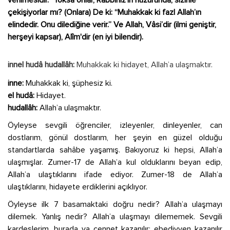
verilmesidir.” Yoksa onlar, Rabbiniz'in huzurunda, sizinle
çekişiyorlar mı? (Onlara) De ki: “Muhakkak ki fazl Allah’ın
elindedir. Onu dilediğine verir.” Ve Allah, Vâsi’dir (ilmi geniştir,
herşeyi kapsar), Alîm'dir (en iyi bilendir).
innel hudâ hudallâh:
Muhakkak ki hidayet, Allah’a ulaşmaktır.
inne:
Muhakkak ki, şüphesiz ki.
el hudâ:
Hidayet.
hudallâh:
Allah’a ulaşmaktır.
Öyleyse sevgili öğrenciler, izleyenler, dinleyenler, can
dostlarım, gönül dostlarım, her şeyin en güzel olduğu
standartlarda sahâbe yaşamış. Bakıyoruz ki hepsi, Allah’a
ulaşmışlar. Zumer-17 de Allah’a kul olduklarını beyan edip,
Allah’a ulaştıklarını ifade ediyor. Zumer-18 de Allah’a
ulaştıklarını, hidayete erdiklerini açıklıyor.
Öyleyse ilk 7 basamaktaki doğru nedir? Allah’a ulaşmayı
dilemek. Yanlış nedir? Allah’a ulaşmayı dilememek. Sevgili
kardeşlerim, burada ya cennet kazanılır; ebediyyen kazanılır