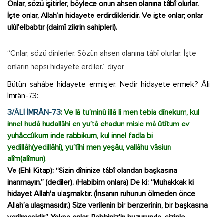
Onlar, sözü işitirler, böylece onun ahsen olanına tâbî olurlar.
İşte onlar, Allah’ın hidayete erdirdikleridir. Ve işte onlar; onlar
ulûl’elbabtır (daimî zikrin sahipleri).
“Onlar, sözü dinlerler. Sözün ahsen olanına tâbî olurlar. İşte
onların hepsi hidayete erdiler.” diyor.
Bütün sahâbe hidayete ermişler. Nedir hidayete ermek? Âli
İmrân-73:
3/ÂLİ İMRÂN-73
: Ve lâ tu’minû illâ li men tebia dînekum, kul
innel hudâ hudallâhi en yu’tâ ehadun misle mâ ûtîtum ev
yuhâccûkum inde rabbikum, kul innel fadla bi
yedillâh(yedillâhi), yu’tîhi men yeşâu, vallâhu vâsiun
alîm(alîmun).
Ve (Ehli Kitap): “Sizin dîninize tâbî olandan başkasına
inanmayın.” (dediler). (Habibim onlara) De ki: “Muhakkak ki
hidayet Allah'a ulaşmaktır. (İnsanın ruhunun ölmeden önce
Allah’a ulaşmasıdır.) Size verilenin bir benzerinin, bir başkasına