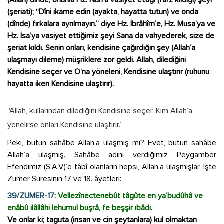
(Allah) dînde, onunla Hz. Nuh’a vasiyet ettiği (farz kıldığı) şeyi
(şeriati); “Dîni ikame edin (ayakta, hayatta tutun) ve onda
(dînde) fırkalara ayrılmayın.” diye Hz. İbrâhîm’e, Hz. Musa’ya ve
Hz. İsa’ya vasiyet ettiğimiz şeyi Sana da vahyederek, size de
şeriat kıldı. Senin onları, kendisine çağırdığın şey (Allah’a
ulaşmayı dileme) müşriklere zor geldi. Allah, dilediğini
Kendisine seçer ve O’na yöneleni, Kendisine ulaştırır (ruhunu
hayatta iken Kendisine ulaştırır).
“Allah, kullarından dilediğini Kendisine seçer. Kim Allah’a
yönelirse onları Kendisine ulaştırır.”
Peki, bütün sahâbe Allah’a ulaşmış mı? Evet, bütün sahâbe
Allah’a ulaşmış. Sahâbe adını verdiğimiz Peygamber
Efendimiz (S.A.V)’e tâbî olanların hepsi, Allah’a ulaşmışlar. İşte
Zumer Suresinin 17 ve 18. âyetleri:
39/ZUMER-17
: Vellezînectenebût tâgûte en ya’budûhâ ve
enâbû ilâllâhi lehumul buşrâ, fe beşşir ıbâdi.
Ve onlar ki; taguta (insan ve cin şeytanlara) kul olmaktan