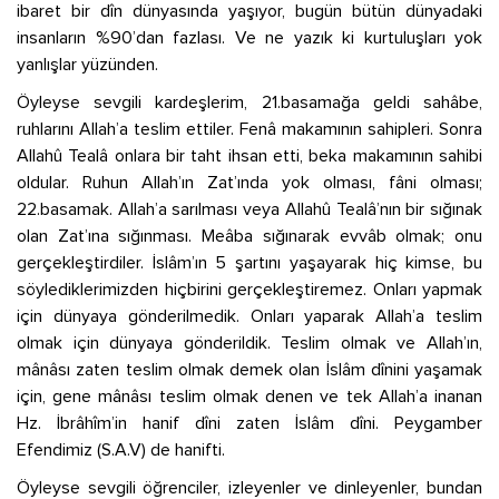
ibaret bir dîn dünyasında yaşıyor, bugün bütün dünyadaki
insanların %90’dan fazlası. Ve ne yazık ki kurtuluşları yok
yanlışlar yüzünden.
Öyleyse sevgili kardeşlerim, 21.basamağa geldi sahâbe,
ruhlarını Allah’a teslim ettiler. Fenâ makamının sahipleri. Sonra
Allahû Tealâ onlara bir taht ihsan etti, beka makamının sahibi
oldular. Ruhun Allah’ın Zat’ında yok olması, fâni olması;
22.basamak. Allah’a sarılması veya Allahû Tealâ’nın bir sığınak
olan Zat’ına sığınması. Meâba sığınarak evvâb olmak; onu
gerçekleştirdiler. İslâm’ın 5 şartını yaşayarak hiç kimse, bu
söylediklerimizden hiçbirini gerçekleştiremez. Onları yapmak
için dünyaya gönderilmedik. Onları yaparak Allah’a teslim
olmak için dünyaya gönderildik. Teslim olmak ve Allah’ın,
mânâsı zaten teslim olmak demek olan İslâm dînini yaşamak
için, gene mânâsı teslim olmak denen ve tek Allah’a inanan
Hz. İbrâhîm’in hanif dîni zaten İslâm dîni. Peygamber
Efendimiz (S.A.V) de hanifti.
Öyleyse sevgili öğrenciler, izleyenler ve dinleyenler, bundan