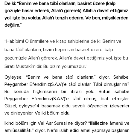
De ki: “Benim ve bana tâbî olanların, basiret üzere (kalp
gözüyle basar ederek, Allah’ı görerek) Allah’a davet ettiğimiz
yol, işte bu yoldur. Allah’ı tenzih ederim. Ve ben, müşriklerden
değilim.”
“Habîbim! O ümmîlere ve kitap sahiplerine de ki: Benim ve
bana tâbî olanların, bizim hepimizin basiret üzere, kalp
gözümüzle Allah’ı görerek, Allah’a davet ettiğimiz yol, işte bu
Sıratı Mustakîm’dir. Bu bizim yolumuzdur.”
Öyleyse: “Benim ve bana tâbî olanların.” diyor. Sahâbe,
Peygamber Efendimiz(S.A.V)’e tâbî olanlar. Tâbî olmuşlar mı?
Bu konuda hiçkimsenin bir itirazı yok. Bütün sahâbe
Peygamber Efendimiz(S.A.V)’e tâbî olmuş, biat etmişler.
Güzel, öyleyse14 basamak oldu sevgili öğrenciler, izleyenler
ve dinleyenler. Ve iki bölüm oldu.
İkinci bölüm için Vel Asr Suresi ne diyor? “illâllezîne âmenû ve
amilûssâlihâti.” diyor. Nefsi ıslâh edici amel yapmaya başlanan