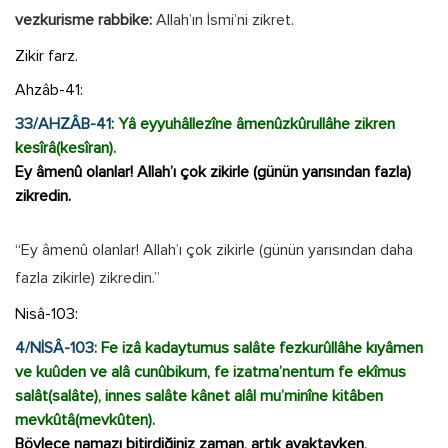
vezkurisme rabbike:
Allah’ın İsmi’ni zikret.
Zikir farz.
Ahzâb-41:
33/AHZÂB-41
: Yâ eyyuhâllezîne âmenûzkûrullâhe zikren
kesîrâ(kesîran).
Ey âmenû olanlar! Allah’ı çok zikirle (günün yarısından fazla)
zikredin.
“Ey âmenû olanlar! Allah’ı çok zikirle (günün yarısından daha
fazla zikirle) zikredin.”
Nisâ-103:
4/NİSÂ-103
: Fe izâ kadaytumus salâte fezkurûllâhe kıyâmen
ve kuûden ve alâ cunûbikum, fe izatma’nentum fe ekîmus
salât(salâte), innes salâte kânet alâl mu’minîne kitâben
mevkûtâ(mevkûten).
Böylece namazı bitirdiğiniz zaman, artık ayaktayken,