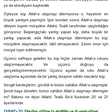
ya da ebediyyen kaybedilir.
Öyleyse kişi Allah’a ulaşmayı dilemiyorsa o, hayatının en
büyük yanlışını yapmıştır. İşte bundan sonra, Allah’a ulaşmayı
dileyen kişinin mürşidine Allahû Tealâ tarafından ulaştırıldığını
görüyoruz. Başlangıçtaki yanlışı yapan kişi, daha büyük bir
yanlışı yapacak, asla Allah’a ulaşmayı dilemeyen bu kişi,
mürşidine ulaşmayacaktır, tâbî olmayacaktır. Zaten onun için
mürşid tayin edilmemiştir.
Üçüncü safhaya gelelim; bu kişi hiçbir zaman Allah’a ruhunu
ulaştırmayacaktır. Ve üçüncü doğruyu da
gerçekleştiremeyecektir. Üçüncü açıdan da ruhu Allah’a
ulaştırma açısından da bir yanlış dizaynın sahibi olacaktır kişi.
Sevgili kardeşlerim, gördük ki bütün sahâbe Allah’a ulaşmışlar.
Şimdi başa dönelim, bütün sahâbe Allah’a ulaşmayı dilemişler
mi? Bakınız ne diyor Allahû Tealâ, Ra’d Suresinin 20 ve 21.
âyetlerinde:
13/RA'D-20
: Ellezîne yûfûne bi ahdillâhi ve lâ yenkudûnel