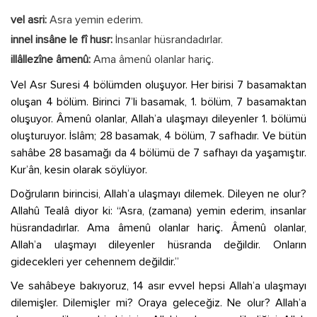
vel asri:
Asra yemin ederim.
innel insâne le fî husr:
İnsanlar hüsrandadırlar.
illâllezîne âmenû:
Ama âmenû olanlar hariç.
Vel Asr Suresi 4 bölümden oluşuyor. Her birisi 7 basamaktan
oluşan 4 bölüm. Birinci 7’li basamak, 1. bölüm, 7 basamaktan
oluşuyor. Âmenû olanlar, Allah’a ulaşmayı dileyenler 1. bölümü
oluşturuyor. İslâm; 28 basamak, 4 bölüm, 7 safhadır. Ve bütün
sahâbe 28 basamağı da 4 bölümü de 7 safhayı da yaşamıştır.
Kur’ân, kesin olarak söylüyor.
Doğruların birincisi, Allah’a ulaşmayı dilemek. Dileyen ne olur?
Allahû Tealâ diyor ki: “Asra, (zamana) yemin ederim, insanlar
hüsrandadırlar. Ama âmenû olanlar hariç. Âmenû olanlar,
Allah’a ulaşmayı dileyenler hüsranda değildir. Onların
gidecekleri yer cehennem değildir.”
Ve sahâbeye bakıyoruz, 14 asır evvel hepsi Allah’a ulaşmayı
dilemişler. Dilemişler mi? Oraya geleceğiz. Ne olur? Allah’a