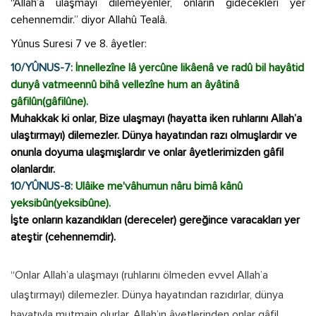
“Allah’a ulaşmayı dilemeyenler, onların gidecekleri yer
cehennemdir.” diyor Allahû Tealâ.
Yûnus Suresi 7 ve 8. âyetler:
10/YÛNUS-7
: İnnellezîne lâ yercûne likâenâ ve radû bil hayâtid
dunyâ vatmeennû bihâ vellezîne hum an âyâtinâ
gâfilûn(gâfilûne).
Muhakkak ki onlar, Bize ulaşmayı (hayatta iken ruhlarını Allah’a
ulaştırmayı) dilemezler. Dünya hayatından razı olmuşlardır ve
onunla doyuma ulaşmışlardır ve onlar âyetlerimizden gâfil
olanlardır.
10/YÛNUS-8
: Ulâike me'vâhumun nâru bimâ kânû
yeksibûn(yeksibûne).
İşte onların kazandıkları (dereceler) gereğince varacakları yer
ateştir (cehennemdir).
“Onlar Allah’a ulaşmayı (ruhlarını ölmeden evvel Allah’a
ulaştırmayı) dilemezler. Dünya hayatından razıdırlar, dünya
hayatıyla mutmain olurlar. Allah’ın âyetlerinden onlar gâfil