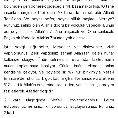
olmuş. Peki, Allah’a ulaşmayı dilemişler mi? Oraya 3.
bölümden geri dönerek gideceğiz. 14. basamakta kişi, 10 tane
ihsanla mürşidine tâbî oldu. 10 tane de ni’met aldı Allahû
Tealâ’dan. Ve seyr-i sefer, seyr-i sülûk başladı. Nereye?
Ruhunuz, sahibi olan Allah’a doğru bir yolculuk yapacak. Bunun
adı seyr-i sülûk. Allah’ın Zat’ına ulaşacak ve O’na sarılacak.
Başka bir ifade ile Allah’ın Zat’ında yok olacak.
İşte sevgili öğrenciler, izleyenler ve dinleyenler, zikir
yapıyorsunuz. Zikir yaptığınız zaman Allah’tan gelen nurlar
kalbinize ulaşıyor. Îmân kelimesinin etrafında, fazilet isimli
nurlar toplanmaya başlıyor. Çünkü îmân kelimesi, onları
kendisine çekiyor. Ve böylece ilk %7 nur birikimiyle Nefs-i
Emmare’de ruhunuz, 1. gök katına çıkar. Nefsinizdeki afetlerin
%7’si artık Allah’ın emirlerine itaat eden, yasaklarını işlemeyen
faziletlerdir. Afetler değildir.
2. kata ulaştığında Nefs-i Levvame’desiniz. Levm
ediyorsunuz nefsinizi, kınıyorsunuz, suçluyorsunuz. Ruhunuz
2.katta.