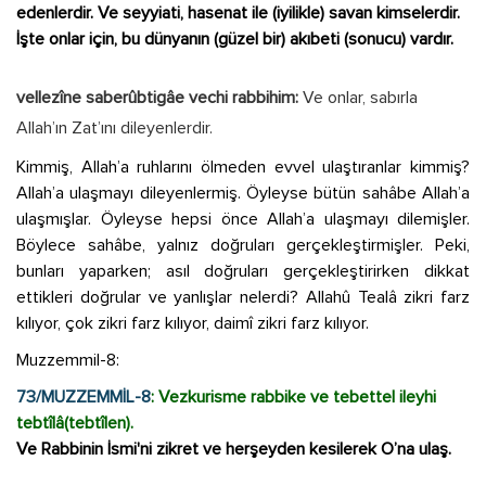
edenlerdir. Ve seyyiati, hasenat ile (iyilikle) savan kimselerdir.
İşte onlar için, bu dünyanın (güzel bir) akıbeti (sonucu) vardır.
vellezîne saberûbtigâe vechi rabbihim:
Ve onlar, sabırla
Allah’ın Zat’ını dileyenlerdir.
Kimmiş, Allah’a ruhlarını ölmeden evvel ulaştıranlar kimmiş?
Allah’a ulaşmayı dileyenlermiş. Öyleyse bütün sahâbe Allah’a
ulaşmışlar. Öyleyse hepsi önce Allah’a ulaşmayı dilemişler.
Böylece sahâbe, yalnız doğruları gerçekleştirmişler. Peki,
bunları yaparken; asıl doğruları gerçekleştirirken dikkat
ettikleri doğrular ve yanlışlar nelerdi? Allahû Tealâ zikri farz
kılıyor, çok zikri farz kılıyor, daimî zikri farz kılıyor.
Muzzemmil-8:
73/MUZZEMMİL-8
: Vezkurisme rabbike ve tebettel ileyhi
tebtîlâ(tebtîlen).
Ve Rabbinin İsmi'ni zikret ve herşeyden kesilerek O’na ulaş.