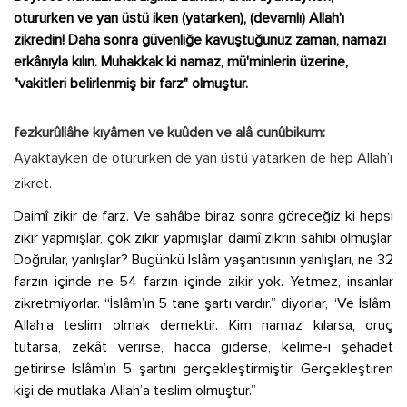
otururken ve yan üstü iken (yatarken), (devamlı) Allah'ı
zikredin! Daha sonra güvenliğe kavuştuğunuz zaman, namazı
erkânıyla kılın. Muhakkak ki namaz, mü'minlerin üzerine,
"vakitleri belirlenmiş bir farz" olmuştur.
fezkurûllâhe kıyâmen ve kuûden ve alâ cunûbikum:
Ayaktayken de otururken de yan üstü yatarken de hep Allah’ı
zikret.
Daimî zikir de farz. Ve sahâbe biraz sonra göreceğiz ki hepsi
zikir yapmışlar, çok zikir yapmışlar, daimî zikrin sahibi olmuşlar.
Doğrular, yanlışlar? Bugünkü İslâm yaşantısının yanlışları, ne 32
farzın içinde ne 54 farzın içinde zikir yok. Yetmez, insanlar
zikretmiyorlar. “İslâm’ın 5 tane şartı vardır.” diyorlar, “Ve İslâm,
Allah’a teslim olmak demektir. Kim namaz kılarsa, oruç
tutarsa, zekât verirse, hacca giderse, kelime-i şehadet
getirirse İslâm’ın 5 şartını gerçekleştirmiştir. Gerçekleştiren
kişi de mutlaka Allah’a teslim olmuştur.”