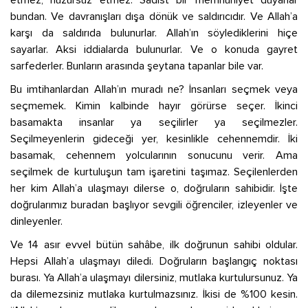
etmez, huzursuz etmez. Sadist bir memnuniyet duyarlar
bundan. Ve davranışları dışa dönük ve saldırıcıdır. Ve Allah’a
karşı da saldırıda bulunurlar. Allah’ın söylediklerini hiçe
sayarlar. Aksi iddialarda bulunurlar. Ve o konuda gayret
sarfederler. Bunların arasında şeytana tapanlar bile var.
Bu imtihanlardan Allah’ın muradı ne? İnsanları seçmek veya
seçmemek. Kimin kalbinde hayır görürse seçer. İkinci
basamakta insanlar ya seçilirler ya seçilmezler.
Seçilmeyenlerin gideceği yer, kesinlikle cehennemdir. İki
basamak, cehennem yolcularının sonucunu verir. Ama
seçilmek de kurtuluşun tam işaretini taşımaz. Seçilenlerden
her kim Allah’a ulaşmayı dilerse o, doğruların sahibidir. İşte
doğrularımız buradan başlıyor sevgili öğrenciler, izleyenler ve
dinleyenler.
Ve 14 asır evvel bütün sahâbe, ilk doğrunun sahibi oldular.
Hepsi Allah’a ulaşmayı diledi. Doğruların başlangıç noktası
burası. Ya Allah’a ulaşmayı dilersiniz, mutlaka kurtulursunuz. Ya
da dilemezsiniz mutlaka kurtulmazsınız. İkisi de %100 kesin.