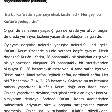
haşrolunacaklar (olunurlar).
“Biz bu Kur’ân’da hiçbir şeyi eksik bırakmadık. Her şeyi bu
Kur’ân’a yerleştirdik.”
O gün de sahâbenin yaşadığı gün de orada yer alıyor, bugün
de orada yer alıyor, bizlerin yaşamakta olduğumuz gün de.
Öyleyse doğrular nelerdir, yanlışlar nelerdir? Hadi gelin,
Kur’ân-ı Kerim üzerinde sizinle beraber keşfe çıkalım. Nedir
doğrular? Kur’ân-ı Kerim, 28 basamaklık bir skaladan oluşuyor,
bir yelpazeden oluşuyor. 28 basamaklık bir merdivenden
oluşuyor. Bu 28 basamaklık merdiven, 4 tane safha içeriyor.
Birinci safha, ikinci safha, üçüncü safha, dördüncü safha. Her
biri 7 basamak. 7, 14, 21, 28 basamak. Öyleyse bu muhtevada
onların yaşadıkları, Kur’ân-ı Kerim doğrularını ifade eder.
Onların yaşadıkları deyince, tartışılabilecek olan hiçbir konuyu
almıyorum devreye. Sadece Kur’ân-ı Kerim âyetlerinden
bahsetmek istiyorum size ki boşuna tartışmalarla zaman
geçmesin. Onlar da kurtulsunlar, Allah’ın güzelliklerini