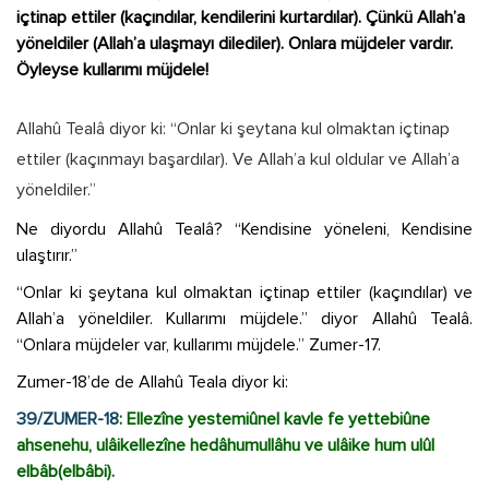
içtinap ettiler (kaçındılar, kendilerini kurtardılar). Çünkü Allah’a
yöneldiler (Allah’a ulaşmayı dilediler). Onlara müjdeler vardır.
Öyleyse kullarımı müjdele!
Allahû Tealâ diyor ki: “Onlar ki şeytana kul olmaktan içtinap
ettiler (kaçınmayı başardılar). Ve Allah’a kul oldular ve Allah’a
yöneldiler.”
Ne diyordu Allahû Tealâ? “Kendisine yöneleni, Kendisine
ulaştırır.”
“Onlar ki şeytana kul olmaktan içtinap ettiler (kaçındılar) ve
Allah’a yöneldiler. Kullarımı müjdele.” diyor Allahû Tealâ.
“Onlara müjdeler var, kullarımı müjdele.” Zumer-17.
Zumer-18’de de Allahû Teala diyor ki:
39/ZUMER-18
: Ellezîne yestemiûnel kavle fe yettebiûne
ahsenehu, ulâikellezîne hedâhumullâhu ve ulâike hum ulûl
elbâb(elbâbi).