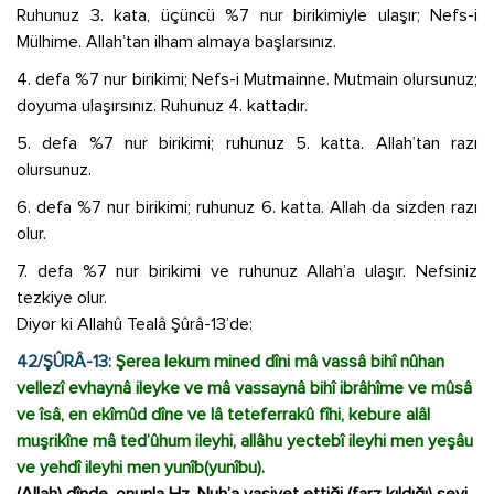
Ruhunuz 3. kata, üçüncü %7 nur birikimiyle ulaşır; Nefs-i
Mülhime. Allah’tan ilham almaya başlarsınız.
4. defa %7 nur birikimi; Nefs-i Mutmainne. Mutmain olursunuz;
doyuma ulaşırsınız. Ruhunuz 4. kattadır.
5. defa %7 nur birikimi; ruhunuz 5. katta. Allah’tan razı
olursunuz.
6. defa %7 nur birikimi; ruhunuz 6. katta. Allah da sizden razı
olur.
7. defa %7 nur birikimi ve ruhunuz Allah’a ulaşır. Nefsiniz
tezkiye olur.
Diyor ki Allahû Tealâ Şûrâ-13’de:
42/ŞÛRÂ-13
: Şerea lekum mined dîni mâ vassâ bihî nûhan
vellezî evhaynâ ileyke ve mâ vassaynâ bihî ibrâhîme ve mûsâ
ve îsâ, en ekîmûd dîne ve lâ teteferrakû fîhi, kebure alâl
muşrikîne mâ ted’ûhum ileyhi, allâhu yectebî ileyhi men yeşâu
ve yehdî ileyhi men yunîb(yunîbu).