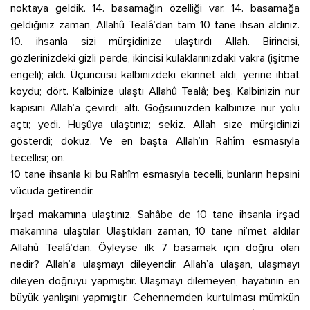
noktaya geldik. 14. basamağın özelliği var. 14. basamağa
geldiğiniz zaman, Allahû Tealâ’dan tam 10 tane ihsan aldınız.
10. ihsanla sizi mürşidinize ulaştırdı Allah. Birincisi,
gözlerinizdeki gizli perde, ikincisi kulaklarınızdaki vakra (işitme
engeli); aldı. Üçüncüsü kalbinizdeki ekinnet aldı, yerine ihbat
koydu; dört. Kalbinize ulaştı Allahû Tealâ; beş. Kalbinizin nur
kapısını Allah’a çevirdi; altı. Göğsünüzden kalbinize nur yolu
açtı; yedi. Huşûya ulaştınız; sekiz. Allah size mürşidinizi
gösterdi; dokuz. Ve en başta Allah’ın Rahîm esmasıyla
tecellisi; on.
10 tane ihsanla ki bu Rahîm esmasıyla tecelli, bunların hepsini
vücuda getirendir.
İrşad makamına ulaştınız. Sahâbe de 10 tane ihsanla irşad
makamına ulaştılar. Ulaştıkları zaman, 10 tane ni’met aldılar
Allahû Tealâ’dan. Öyleyse ilk 7 basamak için doğru olan
nedir? Allah’a ulaşmayı dileyendir. Allah’a ulaşan, ulaşmayı
dileyen doğruyu yapmıştır. Ulaşmayı dilemeyen, hayatının en
büyük yanlışını yapmıştır. Cehennemden kurtulması mümkün