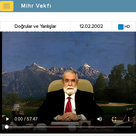
}
Mihr Vakfı
Mihr
Vakfı
Doğrular ve Yanlışlar
12.02.2002
HD