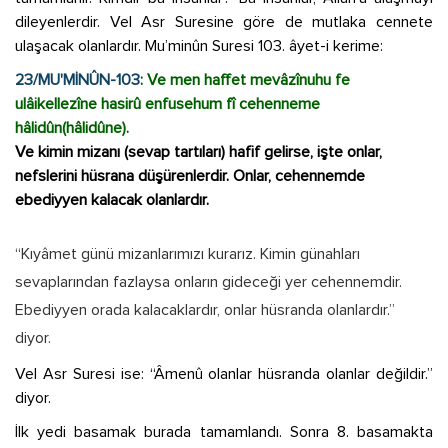
dileyenlerdir. Vel Asr Suresine göre de mutlaka cennete
ulaşacak olanlardır. Mu’minûn Suresi 103. âyet-i kerime:
23/MU'MİNÛN-103
: Ve men haffet mevâzînuhu fe
ulâikellezîne hasirû enfusehum fî cehenneme
hâlidûn(hâlidûne).
Ve kimin mizanı (sevap tartıları) hafif gelirse, işte onlar,
nefslerini hüsrana düşürenlerdir. Onlar, cehennemde
ebediyyen kalacak olanlardır.
“Kıyâmet günü mizanlarımızı kurarız. Kimin günahları
sevaplarından fazlaysa onların gideceği yer cehennemdir.
Ebediyyen orada kalacaklardır, onlar hüsranda olanlardır.”
diyor.
Vel Asr Suresi ise: “Âmenû olanlar hüsranda olanlar değildir.”
diyor.
İlk yedi basamak burada tamamlandı. Sonra 8. basamakta