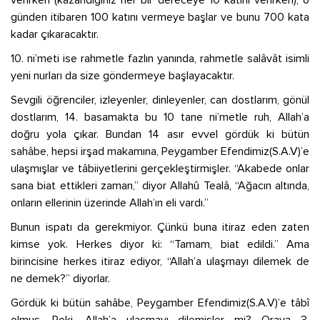
verirken (kazandığınız her bir dereceye 10 katını verirken), o
günden itibaren 100 katını vermeye başlar ve bunu 700 kata
kadar çıkaracaktır.
10. ni’meti ise rahmetle fazlın yanında, rahmetle salâvât isimli
yeni nurları da size göndermeye başlayacaktır.
Sevgili öğrenciler, izleyenler, dinleyenler, can dostlarım, gönül
dostlarım, 14. basamakta bu 10 tane ni’metle ruh, Allah’a
doğru yola çıkar. Bundan 14 asır evvel gördük ki bütün
sahâbe, hepsi irşad makamına, Peygamber Efendimiz(S.A.V)’e
ulaşmışlar ve tâbiiyetlerini gerçekleştirmişler. “Akabede onlar
sana biat ettikleri zaman,” diyor Allahû Tealâ, “Ağacın altında,
onların ellerinin üzerinde Allah’ın eli vardı.”
Bunun ispatı da gerekmiyor. Çünkü buna itiraz eden zaten
kimse yok. Herkes diyor ki: “Tamam, biat edildi.” Ama
birincisine herkes itiraz ediyor, “Allah’a ulaşmayı dilemek de
ne demek?” diyorlar.
Gördük ki bütün sahâbe, Peygamber Efendimiz(S.A.V)’e tâbî