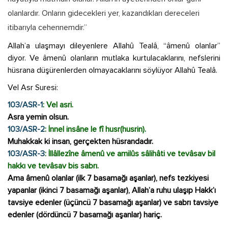
olanlardır. Onların gidecekleri yer, kazandıkları dereceleri
itibarıyla cehennemdir.”
Allah’a ulaşmayı dileyenlere Allahû Tealâ, “âmenû olanlar”
diyor. Ve âmenû olanların mutlaka kurtulacaklarını, nefslerini
hüsrana düşürenlerden olmayacaklarını söylüyor Allahû Tealâ.
Vel Asr Suresi:
103/ASR-1
: Vel asri.
Asra yemin olsun.
103/ASR-2
: İnnel insâne le fî husr(husrin).
Muhakkak ki insan, gerçekten hüsrandadır.
103/ASR-3
: İllâllezîne âmenû ve amilûs sâlihâti ve tevâsav bil
hakkı ve tevâsav bis sabrı.
Ama âmenû olanlar (ilk 7 basamağı aşanlar), nefs tezkiyesi
yapanlar (ikinci 7 basamağı aşanlar), Allah’a ruhu ulaşıp Hakk’ı
tavsiye edenler (üçüncü 7 basamağı aşanlar) ve sabrı tavsiye
edenler (dördüncü 7 basamağı aşanlar) hariç.