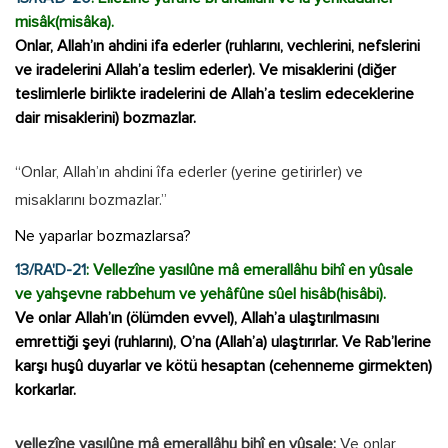
misâk(misâka).
Onlar, Allah’ın ahdini ifa ederler (ruhlarını, vechlerini, nefslerini
ve iradelerini Allah’a teslim ederler). Ve misaklerini (diğer
teslimlerle birlikte iradelerini de Allah’a teslim edeceklerine
dair misaklerini) bozmazlar.
“Onlar, Allah’ın ahdini îfa ederler (yerine getirirler) ve
misaklarını bozmazlar.”
Ne yaparlar bozmazlarsa?
13/RA'D-21
: Vellezîne yasılûne mâ emerallâhu bihî en yûsale
ve yahşevne rabbehum ve yehâfûne sûel hisâb(hisâbi).
Ve onlar Allah’ın (ölümden evvel), Allah’a ulaştırılmasını
emrettiği şeyi (ruhlarını), O’na (Allah’a) ulaştırırlar. Ve Rab’lerine
karşı huşû duyarlar ve kötü hesaptan (cehenneme girmekten)
korkarlar.
vellezîne yasılûne mâ emerallâhu bihî en yûsale:
Ve onlar,