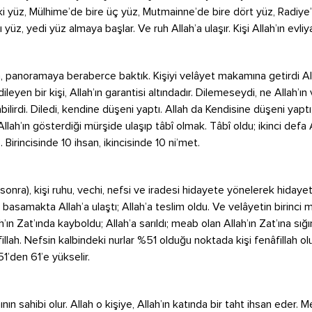
ki yüz, Mülhime’de bire üç yüz, Mutmainne’de bire dört yüz, Radiye
yüz, yedi yüz almaya başlar. Ve ruh Allah’a ulaşır. Kişi Allah’ın evliya
m, panoramaya beraberce baktık. Kişiyi velâyet makamına getirdi Al
leyen bir kişi, Allah’ın garantisi altındadır. Dilemeseydi, ne Allah’ın v
bilirdi. Diledi, kendine düşeni yaptı. Allah da Kendisine düşeni yaptı;
Allah’ın gösterdiği mürşide ulaşıp tâbî olmak. Tâbî oldu; ikinci defa
 Birincisinde 10 ihsan, ikincisinde 10 ni’met.
onra), kişi ruhu, vechi, nefsi ve iradesi hidayete yönelerek hidayete
. basamakta Allah’a ulaştı; Allah’a teslim oldu. Ve velâyetin birinci
ah’ın Zat’ında kayboldu; Allah’a sarıldı; meab olan Allah’ın Zat’ına sığ
illah. Nefsin kalbindeki nurlar %51 olduğu noktada kişi fenâfillah olu
’den 61’e yükselir.
n sahibi olur. Allah o kişiye, Allah’ın katında bir taht ihsan eder. 