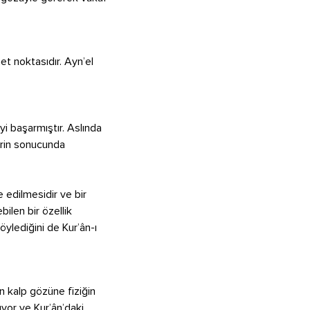
met noktasıdır. Ayn’el
yi başarmıştır. Aslında
erin sonucunda
 edilmesidir ve bir
bilen bir özellik
söylediğini de Kur’ân-ı
an kalp gözüne fiziğin
üyor ve Kur’ân’daki