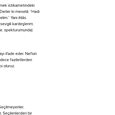
lemek istikametindeki
 Derler ki meselâ: “Hadi
elim.” Yani ihlâs
 sevgili kardeşlerim,
nde, spekturumunda)
ayı ifade eder. Nefsin
sadece faziletlerden
i oluruz.
 Seçilmeyenler,
r. Seçilenlerden bir