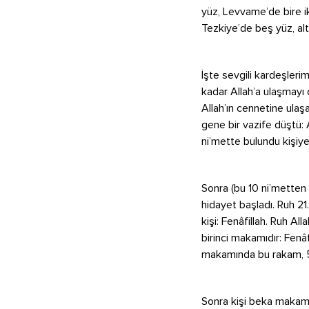
yüz, Levvame’de bire i
Tezkiye’de beş yüz, altı 
İşte sevgili kardeşleri
kadar Allah’a ulaşmayı di
Allah’ın cennetine ulaşa
gene bir vazife düştü: 
ni’mette bulundu kişiye.
Sonra (bu 10 ni’metten s
hidayet başladı. Ruh 21
kişi: Fenâfillah. Ruh All
birinci makamıdır: Fenâf
makamında bu rakam, 51
Sonra kişi beka makamını