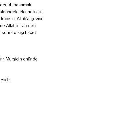
 eder; 4. basamak.
lerindeki ekinneti alır,
kapısını Allah’a çevirir;
ne Allah’ın rahmeti
n sonra o kişi hacet
irir. Mürşidin önünde
sidir.