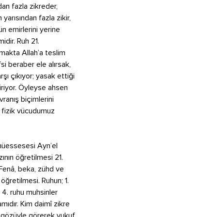
dan fazla zikreder,
arısından fazla zikir,
tün emirlerini yerine
midir. Ruh 21.
amakta Allah’a teslim
i beraber ele alırsak,
şı çıkıyor; yasak ettiği
tiriyor. Öyleyse ahsen
ranış biçimlerini
a fizik vücudumuz
 müessesesi Ayn’el
fzının öğretilmesi 21.
 Fenâ, beka, zühd ve
öğretilmesi. Ruhun; 1.
 4. ruhu muhsinler
mıdır. Kim daimî zikre
alp gözüyle görerek vukuf