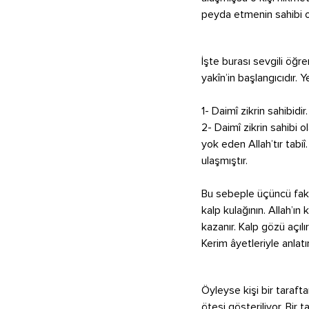
peyda etmenin sahibi o
İşte burası sevgili öğre
yakîn’in başlangıcıdır. Y
1- Daimî zikrin sahibidir.
2- Daimî zikrin sahibi o
yok eden Allah’tır tab
ulaşmıştır.
Bu sebeple üçüncü fakt
kalp kulağının. Allah’ın 
kazanır. Kalp gözü açılır
Kerim âyetleriyle anlatır
Öyleyse kişi bir tarafta
ötesi gösteriliyor. Bir 