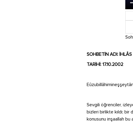
Soh
SOHBETİN ADI:
İHLÂS
TARİHİ:
17.10.2002
Eûzubillâhimineşşeytâni
Sevgili öğrenciler, izl
bizleri birlikte kıldı; 
konusunu inşaallah bu a