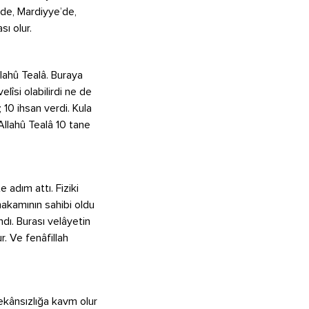
’de, Mardiyye’de,
sı olur.
lahû Tealâ. Buraya
elîsi olabilirdi ne de
 10 ihsan verdi. Kula
 Allahû Tealâ 10 tane
 adım attı. Fiziki
 makamının sahibi oldu
ındı. Burası velâyetin
r. Ve fenâfillah
Mekânsızlığa kavm olur