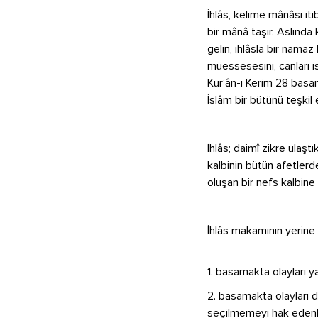
İhlâs, kelime mânâsı it
bir mânâ taşır. Aslında
gelin, ihlâsla bir namaz 
müessesesini, canları i
Kur’ân-ı Kerim 28 basa
İslâm bir bütünü teşkil 
İhlâs; daimî zikre ulaş
kalbinin bütün afetlerd
oluşan bir nefs kalbine
İhlâs makamının yeri
1. basamakta olayları ya
2. basamakta olayları d
seçilmemeyi hak edenler