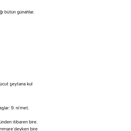
ğı bütün günahlar,
vücut şeytana kul
şlar; 9. ni’met.
ünden itibaren bire,
 Emmare’deyken bire