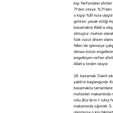
kişi. Nefsindeki afetle
71’den öteye, %71’den ö
o kişiyi %81 nura ulaştır
getiren, yasak ettiği hiç
basamakta Allah’a ulaşm
olmuştur; muhsin olarak
fizik vücut ahsen olama
fiilleri de işlemeye çal
olması bütün engellerin
engelleyen nefsin afet
Allah’a teslim oluyor.
26. basamak: Daimî zik
yakîn’in başlangıcıdır. K
basamakta tamamlanır. 
muhsinler makamında ruh
ruhu (Kur’ân’ın 1. ruh
makamında öğretilir. 5.
ulaşmışsa o kişi hikmet 