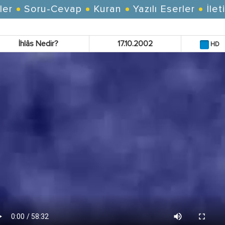
ler
Soru-Cevap
Kuran
Yazılı Eserler
İlet
İhlâs Nedir?
17.10.2002
HD