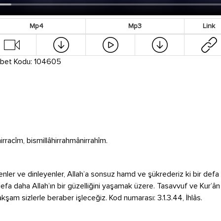
Mp4
Mp3
Link
bet Kodu: 104605
rracîm, bismillâhirrahmânirrahîm.
eyenler ve dinleyenler, Allah’a sonsuz hamd ve şükrederiz ki bir de
bir defa daha Allah’ın bir güzelliğini yaşamak üzere. Tasavvuf ve Kur’â
kşam sizlerle beraber işleceğiz. Kod numarası: 3.1.3.44, İhlâs.