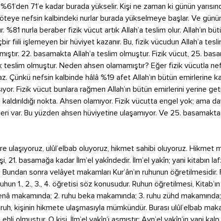
r %61’den 71’e kadar burada yükselir. Kişi ne zaman ki günün yarısın
teye nefsin kalbindeki nurlar burada yükselmeye başlar. Ve günün y
ır. %81 nurla beraber fizik vücut artık Allah’a teslim olur. Allah’ın bü
bir fiili işlemeyen bir hüviyet kazanır. Bu, fizik vücudun Allah’a tesli
ıştır. 22. basamakta Allah’a teslim olmuştur. Fizik vücut, 25. bas
 teslim olmuştur. Neden ahsen olamamıştır? Eğer fizik vücutla nefs
z. Çünkü nefsin kalbinde hâlâ %19 afet Allah’ın bütün emirlerine kar
ışıyor. Fizik vücut bunlara rağmen Allah’ın bütün emirlerini yerine ge
 kaldırıldığı nokta. Ahsen olamıyor. Fizik vücutta engel yok; ama dav
leri var. Bu yüzden ahsen hüviyetine ulaşamıyor. Ve 25. basamakt
re ulaşıyoruz, ulûl’elbab oluyoruz, hikmet sahibi oluyoruz. Hikmet
işi, 21. basamağa kadar İlm’el yakîndedir. İlm’el yakîn; yani kitabın la
Bundan sonra velâyet makamları Kur’ân’ın ruhunun öğretilmesidir.
un 1., 2., 3., 4. öğretisi söz konusudur. Ruhun öğretilmesi, Kitab’ın 
u) fenâ makamında; 2. ruhu beka makamında; 3. ruhu zühd makamında;
 ruh, kişinin hikmete ulaşmasıyla mümkündür. Burası ulûl’elbab maka
ehli olmuştur. O kişi, İlm’el yakîn’i aşmıştır; Ayn’el yakîn’in yani k