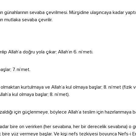
tün günahlarının sevaba çevrilmesi. Mürşidine ulaşıncaya kadar yaptı
n mutlaka sevaba çevrilir.
lıp Allah’a doğru yola çıkar; Allah’ın 6. ni’meti.
şlar; 7. ni’met.
 olmaktan kurtulmaya ve Allah’a kul olmaya başlar; 8. ni’met (fizik 
lah’a kul olmaya başlar; 8. ni’met).
azaldığı için güçlenmeye, böylece Allah’a teslim için hazırlanmaya ba
kadar bire on verirken (her sevabına, her bir derecelik sevabına) o g
ak bire yüz vermeye başlar. Ve kişi nefs tezkiyesi boyunca Nefs-i