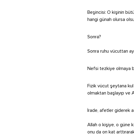
Beşincisi: O kişinin bü
hangi günah olursa olsu
Sonra?
Sonra ruhu vücuttan ayrı
Nefsi tezkiye olmaya ba
Fizik vücut şeytana kul
olmaktan başlayıp ve Al
İrade, afetler giderek 
Allah o kişiye, o güne 
onu da on kat arttırar