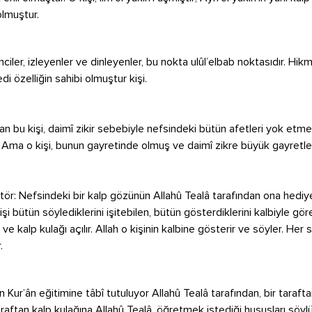
lmuştur.
nciler, izleyenler ve dinleyenler, bu nokta ulûl’elbab noktasıdır. Hik
edi özelliğin sahibi olmuştur kişi.
lan bu kişi, daimî zikir sebebiyle nefsindeki bütün afetleri yok etme
iî. Ama o kişi, bunun gayretinde olmuş ve daimî zikre büyük gayretl
ör: Nefsindeki bir kalp gözünün Allahû Tealâ tarafından ona hediye
kişi bütün söylediklerini işitebilen, bütün gösterdiklerini kalbiyle göre
 ve kalp kulağı açılır. Allah o kişinin kalbine gösterir ve söyler. Her 
.
n Kur’ân eğitimine tâbî tutuluyor Allahû Tealâ tarafından, bir taraft
taraftan kalp kulağına Allahû Tealâ, öğretmek istediği hususları söyl