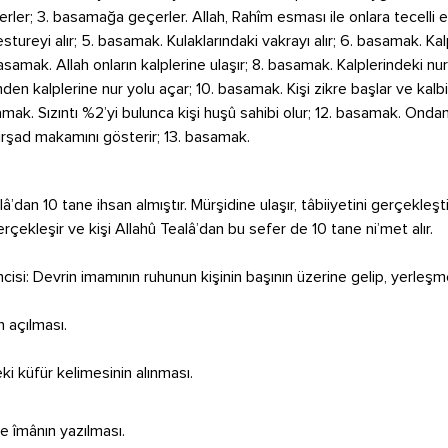
ilerler; 3. basamağa geçerler. Allah, Rahîm esması ile onlara tecelli
tureyi alır; 5. basamak. Kulaklarındaki vakrayı alır; 6. basamak. Kalp
asamak. Allah onların kalplerine ulaşır; 8. basamak. Kalplerindeki nur 
en kalplerine nur yolu açar; 10. basamak. Kişi zikre başlar ve kalbi
amak. Sızıntı %2’yi bulunca kişi huşû sahibi olur; 12. basamak. Onda
a irşad makamını gösterir; 13. basamak.
â’dan 10 tane ihsan almıştır. Mürşidine ulaşır, tâbiiyetini gerçekleşt
çekleşir ve kişi Allahû Tealâ’dan bu sefer de 10 tane ni’met alır.
ncisi: Devrin imamının ruhunun kişinin başının üzerine gelip, yerleşme
n açılması.
ki küfür kelimesinin alınması.
e îmânın yazılması.