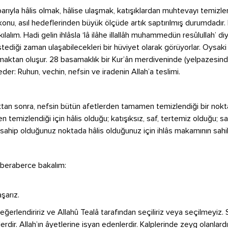
ibarıyla hâlis olmak, hâlise ulaşmak, katışıklardan muhtevayı temiz
 konu, asıl hedeflerinden büyük ölçüde artık saptırılmış durumdadır.
kılalım. Hadi gelin ihlâsla ‘lâ ilâhe illallâh muhammedün resûlullah’ diy
stediği zaman ulaşabilecekleri bir hüviyet olarak görüyorlar. Oysaki
maktan oluşur. 28 basamaklık bir Kur’ân merdiveninde (yelpazesi
eder: Ruhun, vechin, nefsin ve iradenin Allah’a teslimi.
tıktan sonra, nefsin bütün afetlerden tamamen temizlendiği bir nokt
en temizlendiği için hâlis olduğu; katışıksız, saf, tertemiz olduğu; 
 sahip olduğunuz noktada hâlis olduğunuz için ihlâs makamının sahib
ne beraberce bakalım:
şarız.
eğerlendiririz ve Allahû Tealâ tarafından seçiliriz veya seçilmeyiz.
dir. Allah’ın âyetlerine isyan edenlerdir. Kalplerinde zeyg olanlardı