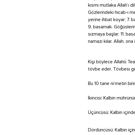
kısmı mutlaka Allah’ı d
Gözlerindeki hicab-ı mes
yerine ihbat koyar; 7. b
9. basamak. Göğüslerind
sızmaya başlar; 11. bas
namazı kılar. Allah, on
Kişi böylece Allahû Teal
tövbe eder. Tövbesi ger
Bu 10 tane ni’metin biri
İkincisi: Kalbin mührünü
Üçüncüsü: Kalbin içinde
Dördüncüsü: Kalbin için