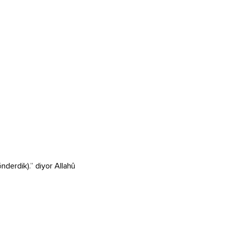
nderdik).” diyor Allahû