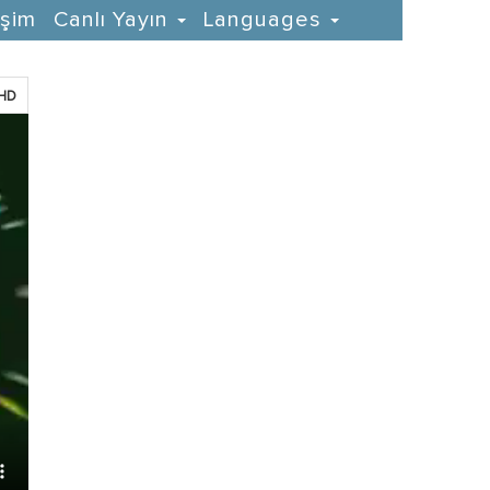
işim
Canlı Yayın
Languages
HD