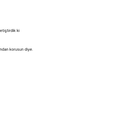
tiştirdik ki
ğından korusun diye.