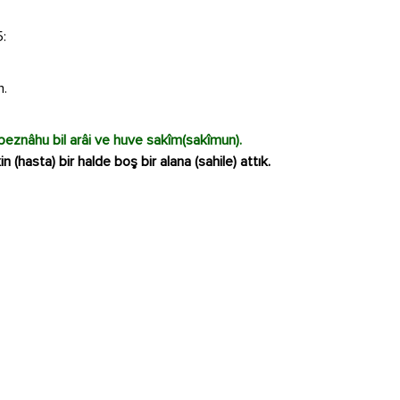
5:
m.
beznâhu bil arâi ve huve sakîm(sakîmun).
n (hasta) bir halde boş bir alana (sahile) attık.