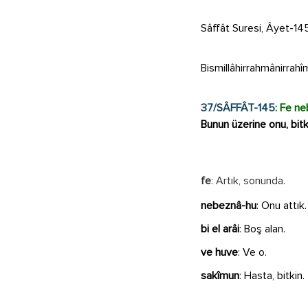
Sâffât Suresi, Âyet-14
Bismillâhirrahmânirrahî
37/SÂFFÂT-145
: Fe ne
Bunun üzerine onu, bitki
fe
: Artık, sonunda.
nebeznâ-hu
:
Onu attık.
bi el arâi
:
Boş alan.
ve huve
: Ve o.
sakîmun
: Hasta, bitkin.