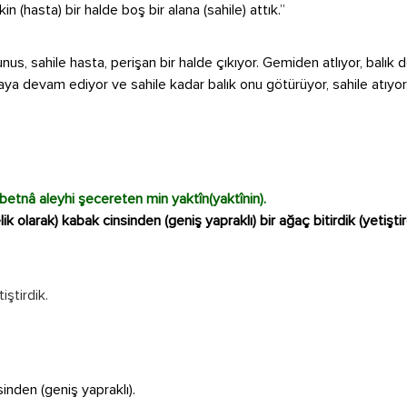
in (hasta) bir halde boş bir alana (sahile) attık.”
nus, sahile hasta, perişan bir halde çıkıyor. Gemiden atlıyor, balık 
ya devam ediyor ve sahile kadar balık onu götürüyor, sahile atıyor
betnâ aleyhi şecereten min yaktîn(yaktînin).
k olarak) kabak cinsinden (geniş yapraklı) bir ağaç bitirdik (yetiştir
tiştirdik.
inden (geniş yapraklı).