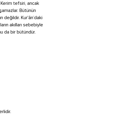
 Kerim tefsiri, ancak
laşamazlar. Bütünün
 değildir. Kur'ân’daki
arın akılları sebebiyle
hu da bir bütündür.
lidir.