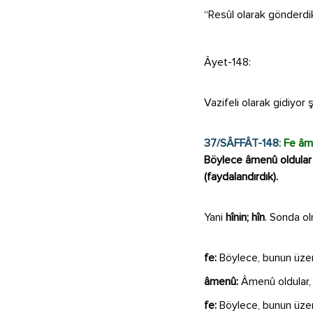
“Resûl olarak gönderdik
Âyet-148:
Vazifeli olarak gidiyor 
37/SÂFFÂT-148
: Fe âm
Böylece âmenû oldular (
(faydalandırdık).
Yani
hînin; hîn
. Sonda ol
fe:
Böylece, bunun üzer
âmenû:
Âmenû oldular, 
fe:
Böylece, bunun üzer