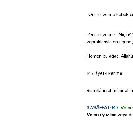
“Onun üzerine kabak cin
“Onun üzerine.” Niçin? “
yapraklarıyla onu güneş
Hemen bu ağacı Allahû T
147. âyet-i kerime:
Bismillâhirrahmânirrahî
37/SÂFFÂT-147
: Ve er
Ve onu yüz bin veya dah