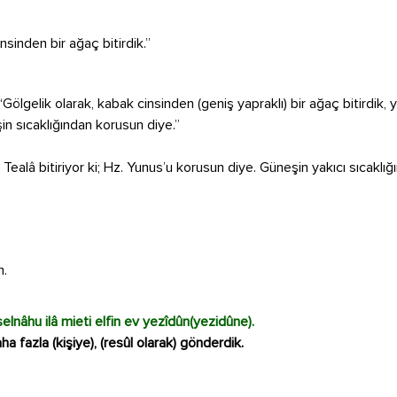
sinden bir ağaç bitirdik.”
Gölgelik olarak, kabak cinsinden (geniş yapraklı) bir ağaç bitirdik, ye
in sıcaklığından korusun diye.”
ealâ bitiriyor ki; Hz. Yunus’u korusun diye. Güneşin yakıcı sıcaklı
m.
selnâhu ilâ mieti elfin ev yezîdûn(yezidûne).
a fazla (kişiye), (resûl olarak) gönderdik.