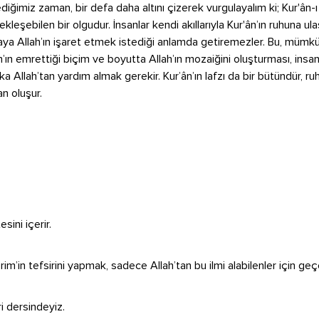
ediğimiz zaman, bir defa daha altını çizerek vurgulayalım ki; Kur'ân-ı
ekleşebilen bir olgudur. İnsanlar kendi akıllarıyla Kur'ân’ın ruhuna u
araya Allah’ın işaret etmek istediği anlamda getiremezler. Bu, mümkün
lah’ın emrettiği biçim ve boyutta Allah’ın mozaiğini oluşturması, insanl
a Allah’tan yardım almak gerekir. Kur’ân’ın lafzı da bir bütündür, ru
an oluşur.
sini içerir.
im’in tefsirini yapmak, sadece Allah’tan bu ilmi alabilenler için geçer
ri dersindeyiz.