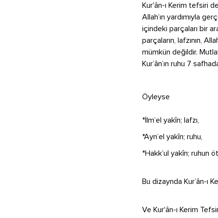
Kur'ân-ı Kerim tefsiri d
Allah’ın yardımıyla gerç
içindeki parçaları bir 
parçaların, lafzının, Al
mümkün değildir. Mutlak
Kur’ân’ın ruhu 7 safhad
Öyleyse
*İlm’el yakîn; lafzı,
*Ayn’el yakîn; ruhu,
*Hakk’ul yakîn; ruhun öte
Bu dizaynda Kur’ân-ı Ker
Ve Kur'ân-ı Kerim Tefsi