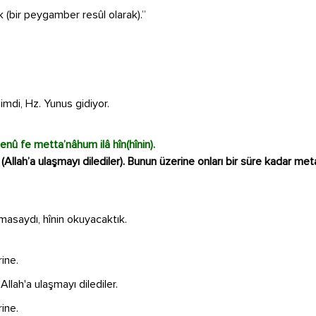
 (bir peygamber resûl olarak).”
şimdi, Hz. Yunus gidiyor.
enû fe metta’nâhum ilâ hîn(hînin).
Allah’a ulaşmayı dilediler). Bunun üzerine onları bir süre kadar met
masaydı, hînin okuyacaktık.
ine.
Allah'a ulaşmayı dilediler.
ine.