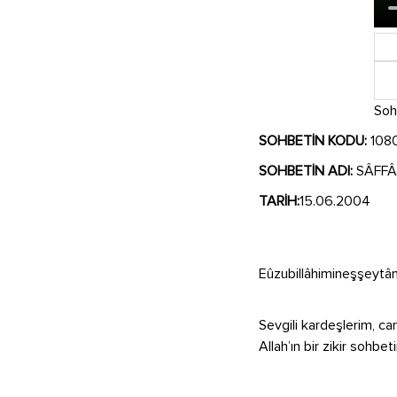
Soh
SOHBETİN KODU:
108
SOHBETİN ADI:
SÂFFÂT 
TARİH:
15.06.2004
Eûzubillâhimineşşeytâni
Sevgili kardeşlerim, ca
Allah’ın bir zikir sohbet