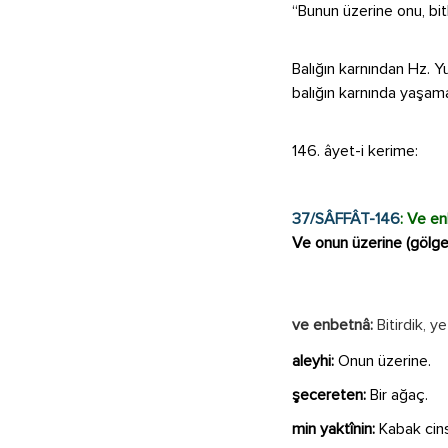
“Bunun üzerine onu, bitk
Balığın karnından Hz. Yu
balığın karnında yaşama
146. âyet-i kerime:
37/SÂFFÂT-146
: Ve en
Ve onun üzerine (gölgeli
ve enbetnâ:
Bitirdik, ye
aleyhi:
Onun üzerine.
şecereten:
Bir ağaç.
min yaktînin:
Kabak cins