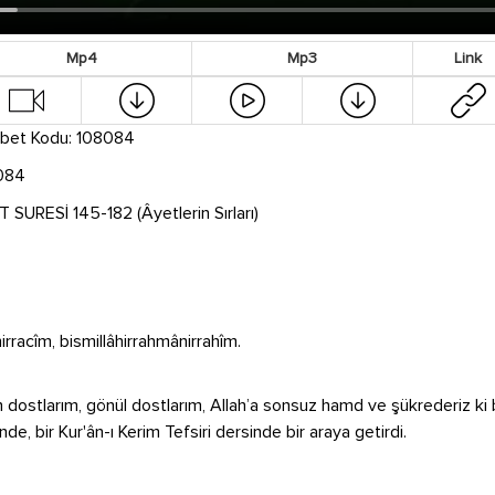
Mp4
Mp3
Link
bet Kodu: 108084
084
SURESİ 145-182 (Âyetlerin Sırları)
rracîm, bismillâhirrahmânirrahîm.
n dostlarım, gönül dostlarım, Allah’a sonsuz hamd ve şükrederiz ki b
inde, bir Kur'ân-ı Kerim Tefsiri dersinde bir araya getirdi.