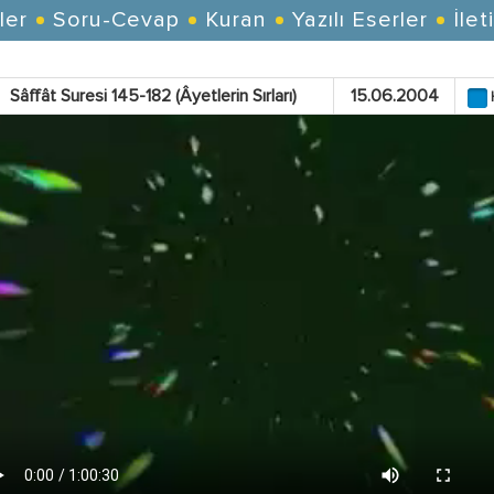
ler
Soru-Cevap
Kuran
Yazılı Eserler
İlet
Sâffât Suresi 145-182 (Âyetlerin Sırları)
15.06.2004