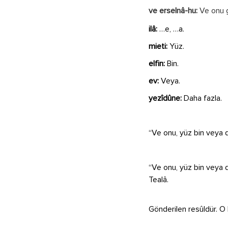
ve erselnâ-hu:
Ve onu 
ilâ:
…e, …a.
mieti:
Yüz.
elfin:
Bin.
ev:
Veya.
yezîdûne:
Daha fazla.
“Ve onu, yüz bin veya d
“Ve onu, yüz bin veya d
Tealâ.
Gönderilen resûldür. O