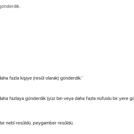
gönderdik.
aha fazla kişiye (resûl olarak) gönderdik.”
aha fazlaya gönderdik (yüz bin veya daha fazla nüfuslu bir yere gö
 bir nebî resûldü, peygamber resûldü.