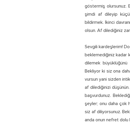
göstermiş olursunuz. B
şimdi af dileyip küçül
bildirmek. İkinci davran
olsun. Af dilediğiniz 
Sevgili kardeşlerim! Do
beklemediğiniz kadar k
dilemek büyüklüğünü g
Bekliyor ki siz ona dah
vursun yani sizden inti
af dilediğinizi düşünü
başvurdunuz. Beklediğ
şeyler; onu daha çok 
siz af diliyorsunuz. Be
anda onun nefret dolu k