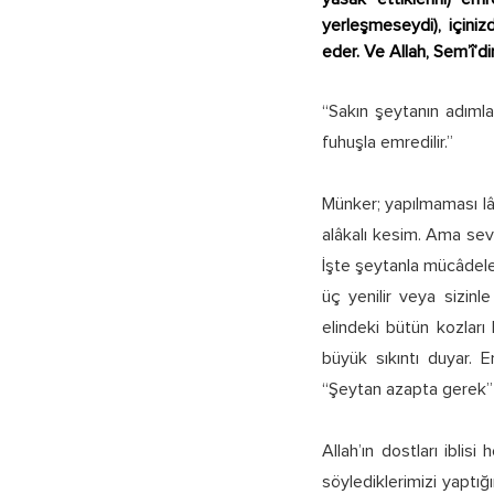
yerleşmeseydi), içiniz
eder. Ve Allah, Sem’î’dir 
“Sakın şeytanın adımla
fuhuşla emredilir.”
Münker; yapılmaması lâ
alâkalı kesim. Ama sev
İşte şeytanla mücâdele e
üç yenilir veya sizin
elindeki bütün kozları
büyük sıkıntı duyar. 
“Şeytan azapta gerek” 
Allah’ın dostları ibli
söylediklerimizi yaptığ