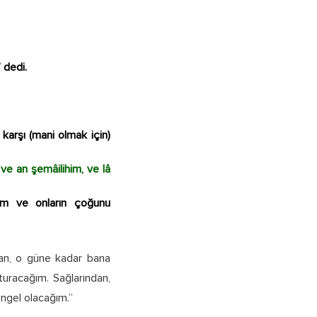
 dedi.
 karşı (mani olmak için)
e an şemâilihim, ve lâ
eğim ve onların çoğunu
san, o güne kadar bana
turacağım. Sağlarından,
engel olacağım.”