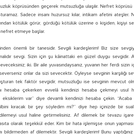
zluk köprüsünden geçerek mutsuzluğa ulaşılır. Nefret köprüsü
turamaz. Sadece insanı huzursuz kılar, intikam afetini ateşler.
arından kötülük görür, gördüğü kötülük üzerine o kişiden, kişiy
nefret etmeye başlar.
rinden önemli bir tanesidir. Sevgili kardeşlerim! Biz size sevgi
alıdır sevgi. Sizin için şu kâinattaki en güzel duygu sevgidir. Al
seveceksiniz; iki. Bir aile yuvasındaysanız, yuvanın her ferdi sizin 
ı severseniz onlar da sizi sevecektir. Öyleyse sevginin karşılığı sevg
luşturan tek faktör sevgidir, mutsuzluğu ise sevginin mevcut olma
ını hesaba çekerken evvelâ kendinizi hesaba çekmeyi usul hal
e eksiklerim var” diye devamlı kendinizi hesaba çekin. “Acaba
ini kıracak bir şey söyledim mi?” diye hep içinizde bir sual 
dilemeyi usul haline getirmelisiniz. Af dilemek bir tevazu işaret
sıta olarak teşekkül eder. Kim bir hata işlemişse onun yapması
nı bildirmeden af dilemektir. Sevgili kardeşlerim! Bunu yaptığı