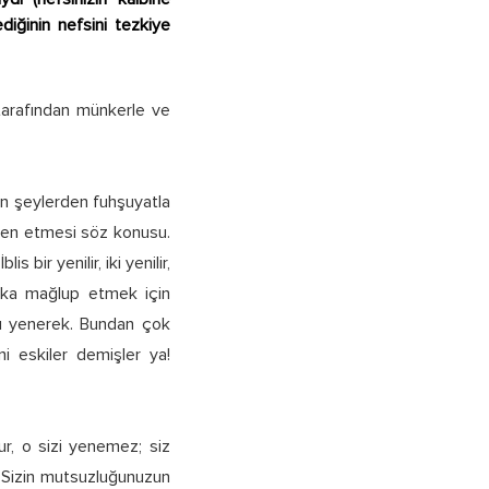
diğinin nefsini tezkiye
 tarafından münkerle ve
en şeylerden fuhşuyatla
 men etmesi söz konusu.
bir yenilir, iki yenilir,
laka mağlup etmek için
onu yenerek. Bundan çok
i eskiler demişler ya!
ur, o sizi yenemez; siz
r. Sizin mutsuzluğunuzun