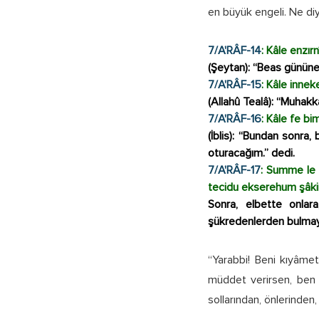
en büyük engeli. Ne diy
7/A'RÂF-14
: Kâle enzır
(Şeytan): “Beas gününe 
7/A'RÂF-15
: Kâle inne
(Allahû Tealâ): “Muhakk
7/A'RÂF-16
: Kâle fe b
(İblis): “Bundan sonra,
oturacağım.” dedi.
7/A'RÂF-17
: Summe le 
tecidu ekserehum şâkirî
Sonra, elbette onlara
şükredenlerden bulmay
“Yarabbi! Beni kıyâme
müddet verirsen, ben b
sollarından, önlerinden