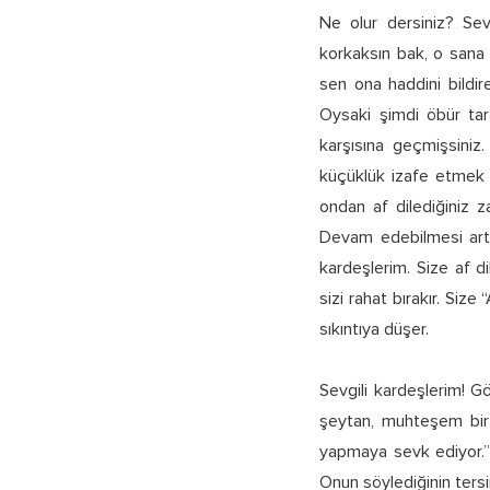
Ne olur dersiniz? Sev
korkaksın bak, o sana 
sen ona haddini bildir
Oysaki şimdi öbür tara
karşısına geçmişsiniz
küçüklük izafe etmek t
ondan af dilediğiniz z
Devam edebilmesi artı
kardeşlerim. Size af d
sizi rahat bırakır. Size
sıkıntıya düşer.
Sevgili kardeşlerim! G
şeytan, muhteşem bir 
yapmaya sevk ediyor.”
Onun söylediğinin tersi