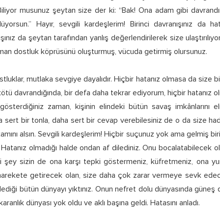
iliyor musunuz şeytan size der ki: “Bak! Ona adam gibi davrandın,
üyorsun.” Hayır, sevgili kardeşlerim! Birinci davranışınız da ha
ışınız da şeytan tarafından yanlış değerlendirilerek size ulaştırılıy
zaman dostluk köprüsünü oluşturmuş, vücuda getirmiş olursunuz.
stluklar, mutlaka sevgiye dayalıdır. Hiçbir hatanız olmasa da size bi
ötü davrandığında, bir defa daha tekrar ediyorum, hiçbir hatanız o
österdiğiniz zaman, kişinin elindeki bütün savaş imkânlarını el
a sert bir tonla, daha sert bir cevap verebilesiniz de o da size hadd
kamını alsın. Sevgili kardeşlerim! Hiçbir suçunuz yok ama gelmiş biri
n. Hatanız olmadığı halde ondan af dilediniz. Onu bocalatabilecek 
i şey sizin de ona karşı tepki göstermeniz, küfretmeniz, ona y
harekete getirecek olan, size daha çok zarar vermeye sevk edec
klediği bütün dünyayı yıktınız. Onun nefret dolu dünyasında güneş d
aranlık dünyası yok oldu ve aklı başına geldi. Hatasını anladı.