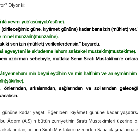
or? Diyor ki:
nî ilâ yevmi yub'asûn(yub'asûne).
(dirileceğimiz güne, kıyâmet gününe) kadar bana izin (mühlet) ver.”
ke minel munzarîn(munzarîne).
ak ki sen izin (mühlet) verilenlerdensin.” buyurdu.
imâ agveytenî le ak'udenne lehum sırâtekel mustekîm(mustekîme).
 beni azdırman sebebiyle, mutlaka Senin Sıratı Mustakîmin'e onlara
âtiyennehum min beyni eydîhim ve min halfihim ve an eymânihim v
n(şâkirîne).
, önlerinden, arkalarından, sağlarından ve sollarından gelec
acaksın.
t gününe kadar yaşat. Eğer beni kıyâmet gününe kadar yaşatır
u Âdem (A.S)’ın bütün zürriyetinin Sıratı Mustakîmleri üzerine o
, arkalarından, onların Sıratı Mustakim üzerinden Sana ulaşmalarına 