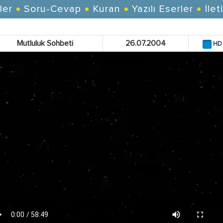
ler
Soru-Cevap
Kuran
Yazılı Eserler
İlet
Mutluluk Sohbeti
26.07.2004
HD