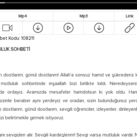
Mp4
Mp3
Link
bet Kodu: 108211
ULUK SOHBETİ
an dostlarım, gönül dostlarım! Allah'a sonsuz hamd ve şükrederiz ki
 mutluluk sohbetinde inşaallah bizi birlikte kıldı. Neredeyseni
de ordayız. Aramızda mesafeler hamdolsun ki yok oldu. Han
sizinle beraber aynı yerdeyiz ve oradan, sizin bulunduğunuz yer
 dostlarım, gönül dostlarım, sevgili öğrenciler, izleyenler, dinleyen
i belirtmekle girmek istiyoruz.
nı sevgiden alır. Sevgili kardeşlerim! Sevgi varsa mutluluk vardır.