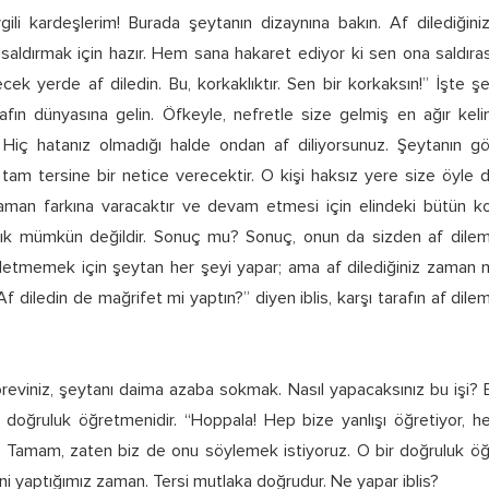
gili kardeşlerim! Burada şeytanın dizaynına bakın. Af dilediğini
saldırmak için hazır. Hem sana hakaret ediyor ki sen ona saldırası
ecek yerde af diledin. Bu, korkaklıktır. Sen bir korkaksın!” İşte ş
fın dünyasına gelin. Öfkeyle, nefretle size gelmiş en ağır keli
. Hiç hatanız olmadığı halde ondan af diliyorsunuz. Şeytanın gö
am tersine bir netice verecektir. O kişi haksız yere size öyle d
aman farkına varacaktır ve devam etmesi için elindeki bütün koz
k mümkün değildir. Sonuç mu? Sonuç, onun da sizden af dilemes
iletmemek için şeytan her şeyi yapar; ama af dilediğiniz zaman 
 “Af diledin de mağrifet mi yaptın?” diyen iblis, karşı tarafın af dile
öreviniz, şeytanı daima azaba sokmak. Nasıl yapacaksınız bu işi?
doğruluk öğretmenidir. “Hoppala! Hep bize yanlışı öğretiyor, he
 Tamam, zaten biz de onu söylemek istiyoruz. O bir doğruluk ö
ni yaptığımız zaman. Tersi mutlaka doğrudur. Ne yapar iblis?