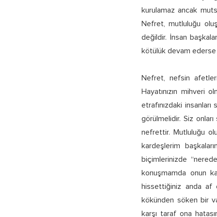
kurulamaz ancak mutsu
Nefret, mutluluğu oluş
değildir. İnsan başkal
kötülük devam ederse 
Nefret, nefsin afetle
Hayatınızın mihveri olm
etrafınızdaki insanları 
görülmelidir. Siz onlar
nefrettir. Mutluluğu o
kardeşlerim başkalar
biçimlerinizde “nered
konuşmamda onun kalb
hissettiğiniz anda af 
kökünden söken bir va
karşı taraf ona hatası