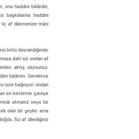
 ona haddini bildirdin,
ta; başkalarına haddini
or ki, af dilemenize mâni
risi kötü davrandığında;
lmasa dahi siz ondan af
inden almış olursunuz.
ini bildirsin. Gerekirse
si size bağırıyor; ondan
olan en kestirme çareye
umruk atmanız veya bir
ek olan bir şeyler ama
oğdu. Siz af dilediğiniz