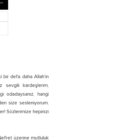
 bir defa daha Allah'ın
z sevgili kardeşlerim,
gi odadaysanız, hangi
den size sesleniyorum.
ler! Sözlerimize hepinizi
 Nefret üzerine mutluluk