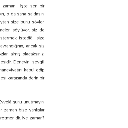
z zaman: “İşte sen bir
n, o da sana saldırsın,
eytan size bunu söyler.
meleri söylüyor, siz de
stermek istediği, size
avrandığının, ancak siz
ları almış olacaksınız.
idir. Deneyin, sevgili
maneviyatını kabul edip
mesi karşısında derin bir
 Evvelâ şunu unutmayın;
r zaman bize yanlışlar
ğretmenidir. Ne zaman?