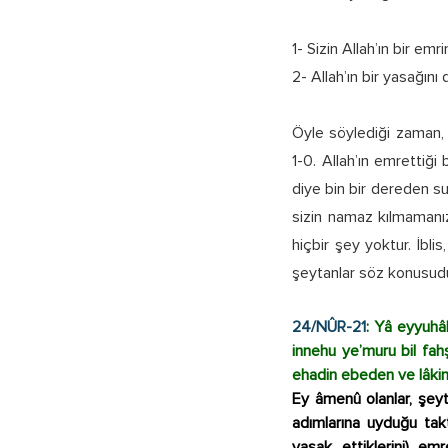
1- Sizin Allah’ın bir emr
2- Allah’ın bir yasağını
Öyle söylediği zaman, A
1-0. Allah’ın emrettiğ
diye bin bir dereden su 
sizin namaz kılmamanı
hiçbir şey yoktur. İbl
şeytanlar söz konusudu
24/NÛR-21
: Yâ eyyuhâ
innehu ye’muru bil fa
ehadin ebeden ve lâkin
Ey âmenû olanlar, şeyt
adımlarına uyduğu takt
yasak ettiklerini) em