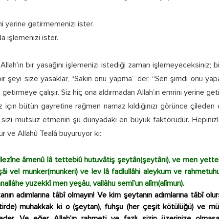
ini yerine getirmemenizi ister.
 da işlemenizi ister.
llah’ın bir yasağını işlemenizi istediği zaman işlemeyeceksiniz; bit
i bir şeyi size yasaklar, “Sakın onu yapma” der, “Sen şimdi onu ya
getirmeye çalışır. Siz hiç ona aldırmadan Allah’ın emrini yerine getir
z için bütün gayretine rağmen namaz kıldığınızı görünce çileden 
is, sizi mutsuz etmenin şu dünyadaki en büyük faktörüdür. Hepinizl
r ve Allahû Tealâ buyuruyor ki:
llezîne âmenû lâ tettebiû hutuvâtiş şeytân(şeytâni), ve men yetteb
hşâi vel munker(munkeri) ve lev lâ fadlullâhi aleykum ve rahmet
nallâhe yuzekkî men yeşâu, vallâhu semî’un alîm(alîmun).
anın adımlarına tâbî olmayın! Ve kim şeytanın adımlarına tâbî olur
irde) muhakkak ki o (şeytan), fuhşu (her çeşit kötülüğü) ve münk
reder. Ve eğer Allah’ın rahmeti ve fazlı sizin üzerinize olmasay