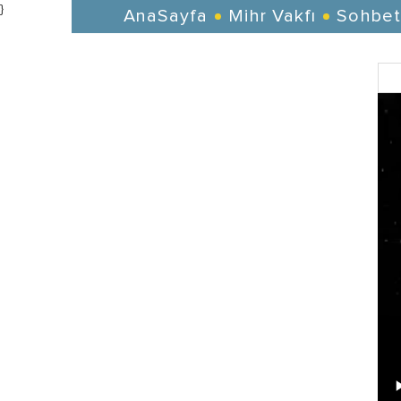
}
AnaSayfa
Mihr Vakfı
Sohbet