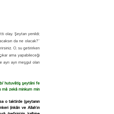
ti olay. Şeytan yenildi;
pacaksın da ne olacak?”
irsiniz. O, su getirirken
çıkar ama yapabileceği
e ayrı ayrı meşgul olan
i’ hutuvâtiş şeytâni fe
uhu mâ zekâ minkum min
sa o taktirde (şeytanın
eri (inkârı ve Allah’ın
dı (nefsinizin kalbine