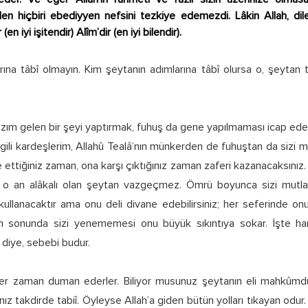
den hiçbiri ebediyyen nefsini tezkiye edemezdi. Lâkin Allah, dile
(en iyi işitendir) Alîm’dir (en iyi bilendir).
rına tâbî olmayın. Kim şeytanın adımlarına tâbî olursa o, şeytan
zım gelen bir şeyi yaptırmak, fuhuş da gene yapılmaması icap ed
gili kardeşlerim, Allahû Tealâ’nın münkerden de fuhuştan da sizi
ttiğiniz zaman, ona karşı çıktığınız zaman zaferi kazanacaksınız. İblis 
le o an alâkalı olan şeytan vazgeçmez. Ömrü boyunca sizi mut
 kullanacaktır ama onu deli divane edebilirsiniz; her seferinde 
En sonunda sizi yenememesi onu büyük sıkıntıya sokar. İşte han
diye, sebebi budur.
si her zaman duman ederler. Biliyor musunuz şeytanın eli mahkûmd
ınız takdirde tabiî. Öyleyse Allah’a giden bütün yolları tıkayan odu