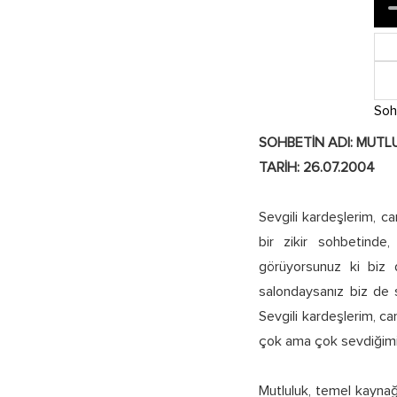
Soh
SOHBETİN ADI: MUTL
TARİH: 26.07.2004
Sevgili kardeşlerim, c
bir zikir sohbetinde,
görüyorsunuz ki biz 
salondaysanız biz de 
Sevgili kardeşlerim, can
çok ama çok sevdiğimiz
Mutluluk, temel kaynağı