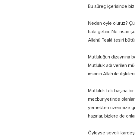
Bu süreç içerisinde biz
Neden öyle oluruz? Çün
hale getirir. Ne insan 
Allahû Tealâ tesiri büt
Mutluluğun dizaynına ba
Mutluluk adı verilen mü
insanın Allah ile ilişki
Mutluluk tek başına bir
mecburiyetinde olanları
yemekten üzerimize giyd
hazırlar, bizlere de on
Öyleyse sevgili kardeşle