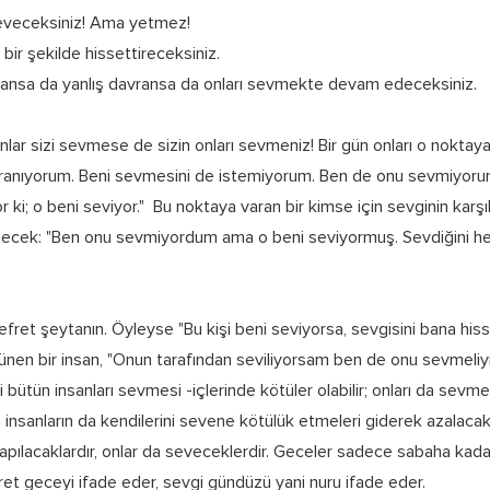
 seveceksiniz! Ama yetmez!
 bir şekilde hissettireceksiniz.
ransa da yanlış davransa da onları sevmekte devam edeceksiniz.
nlar sizi sevmese de sizin onları sevmeniz! Bir gün onları o noktaya
vranıyorum. Beni sevmesini de istemiyorum. Ben de onu sevmiyor
r ki; o beni seviyor." Bu noktaya varan bir kimse için sevginin karşı
necek: "Ben onu sevmiyordum ama o beni seviyormuş. Sevdiğini her
nefret şeytanın. Öyleyse "Bu kişi beni seviyorsa, sevgisini bana hisset
ünen bir insan, "Onun tarafından seviliyorsam ben de onu sevmeliyi
 bütün insanları sevmesi -içlerinde kötüler olabilir; onları da sevme
n insanların da kendilerini sevene kötülük etmeleri giderek azalacakt
pılacaklardır, onlar da seveceklerdir. Geceler sadece sabaha kadar
fret geceyi ifade eder, sevgi gündüzü yani nuru ifade eder.