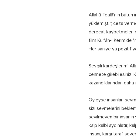
Allahû Tealâ'nın bütün 
yüklemiştir; ceza verme
derecat kaybetmeleri m
film Kur'ân-ı Kerim'de "
Her saniye ya pozitif y
Sevgili kardeşlerim! All
cennete girebilesiniz. 
kazandıklarından daha f
Öyleyse insanları sevmel
sizi sevmelerini beklem
sevilmeyen bir insanın
kalp kalbi aydınlatır, ka
insanı, karşı taraf sev