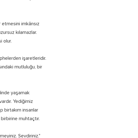
r etmesini imkânsız
uzursuz kılamazlar.
 olur.
helerden işaretleridir.
ındaki mutluluğu, bir
halinde yaşamak
vardır. Yediğimiz
p birtakım insanlar
birbirine muhtaçtır.
meyiniz. Sevdiriniz."