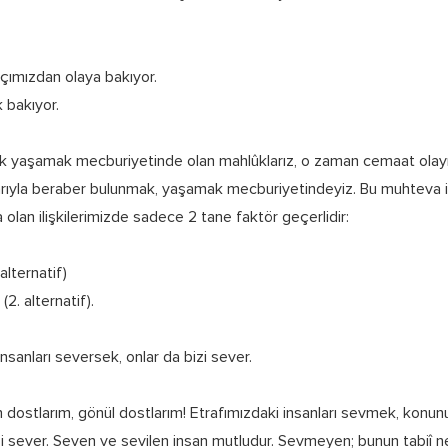
açımızdan olaya bakıyor.
 bakıyor.
 yaşamak mecburiyetinde olan mahlûklarız, o zaman cemaat olay
arıyla beraber bulunmak, yaşamak mecburiyetindeyiz. Bu muhteva i
 olan ilişkilerimizde sadece 2 tane faktör geçerlidir:
 alternatif)
(2. alternatif).
nsanları seversek, onlar da bizi sever.
n dostlarım, gönül dostlarım! Etrafımızdaki insanları sevmek, konun
zi sever. Seven ve sevilen insan mutludur. Sevmeyen; bunun tabiî ne