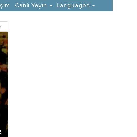
işim
Canlı Yayın
Languages
D