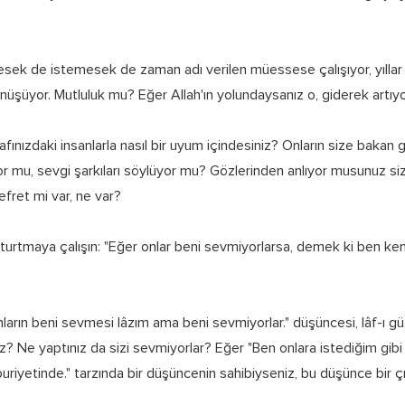
tesek de istemesek de zaman adı verilen müessese çalışıyor, yıllar g
üşüyor. Mutluluk mu? Eğer Allah'ın yolundaysanız o, giderek artıyo
afınızdaki insanlarla nasıl bir uyum içindesiniz? Onların size bakan 
 mu, sevgi şarkıları söylüyor mu? Gözlerinden anlıyor musunuz sizi
efret mi var, ne var?
oturtmaya çalışın: "Eğer onlar beni sevmiyorlarsa, demek ki ben ke
ların beni sevmesi lâzım ama beni sevmiyorlar." düşüncesi, lâf-ı güza
z? Ne yaptınız da sizi sevmiyorlar? Eğer "Ben onlara istediğim gibi
iyetinde." tarzında bir düşüncenin sahibiyseniz, bu düşünce bir ç