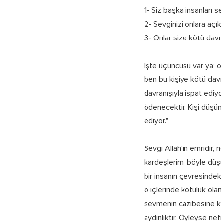
1- Siz başka insanları
2- Sevginizi onlara açık
3- Onlar size kötü dav
İşte üçüncüsü var ya; o
ben bu kişiye kötü da
davranışıyla ispat ediyo
ödenecektir. Kişi düşü
ediyor."
Sevgi Allah'ın emridir, 
kardeşlerim, böyle düş
bir insanın çevresindeki
o içlerinde kötülük ola
sevmenin cazibesine ka
aydınlıktır. Öyleyse ne