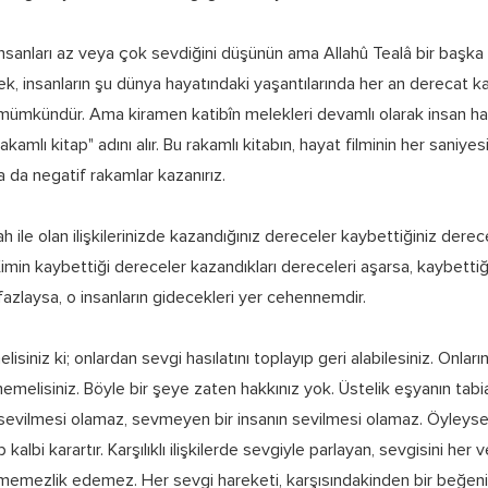
insanları az veya çok sevdiğini düşünün ama Allahû Tealâ bir başka
k, insanların şu dünya hayatındaki yaşantılarında her an derecat k
ümkündür. Ama kiramen katibîn melekleri devamlı olarak insan hayat
rakamlı kitap" adını alır. Bu rakamlı kitabın, hayat filminin her saniye
a da negatif rakamlar kazanırız.
ah ile olan ilişkilerinizde kazandığınız dereceler kaybettiğiniz derece
Kimin kaybettiği dereceler kazandıkları dereceleri aşarsa, kaybetti
azlaysa, o insanların gidecekleri yer cehennemdir.
isiniz ki; onlardan sevgi hasılatını toplayıp geri alabilesiniz. Onlar
emelisiniz. Böyle bir şeye zaten hakkınız yok. Üstelik eşyanın tabi
 sevilmesi olamaz, sevmeyen bir insanın sevilmesi olamaz. Öyleyse 
lp kalbi karartır. Karşılıklı ilişkilerde sevgiyle parlayan, sevgisini her
ememezlik edemez. Her sevgi hareketi, karşısındakinden bir beğeniy