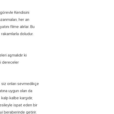
 görevle Kendisini
azanmaları, her an
ını filme alırlar. Bu
si rakamlarla doludur.
leri aşmalıdır ki
ği dereceler
ın siz onları sevmedikçe
atına uygun olan da
kalp kalbe karşıdır,
 vesileyle ispat eden bir
i beraberinde getirir.