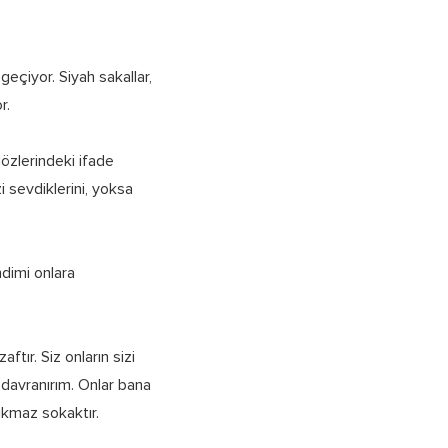
eçiyor. Siyah sakallar,
r.
gözlerindeki ifade
 sevdiklerini, yoksa
ndimi onlara
ftır. Siz onların sizi
 davranırım. Onlar bana
ıkmaz sokaktır.