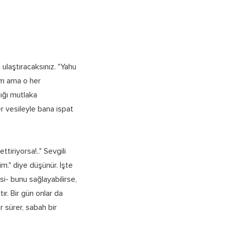
 ulaştıracaksınız. "Yahu
um ama o her
lığı mutlaka
 vesileyle bana ispat
tiriyorsa!.." Sevgili
m." diye düşünür. İşte
si- bunu sağlayabilirse,
ır. Bir gün onlar da
 sürer, sabah bir