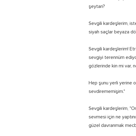
şeytan?
Sevgili kardeşlerim, is
siyah saçlar beyaza dön
Sevgili kardeşlerim! Etr
sevgiyi terennüm ediyor
gözlerinde kin mi var, n
Hep şunu yerli yerine 
sevdirememişim."
Sevgili kardeşlerim, "On
sevmesi için ne yaptını
güzel davranmak mecbur