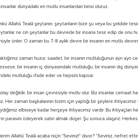
 insanlar dünyadaki en mutlu insanlardan birisi oluruz.
kü Allahû Tealâ şeytanın, şeytanların bize şu veya bu şekilde tesi
şeytanlar ne cin şeytanlar bu devrede bir insana tesir edip de onu h
ünüyle önler. O zaman bu 7-8 aylık devre bir insanın en mutlu devresi
ktığımız zaman huzur, saadet, bir insanın mutluluğunun ayrı ayrı cep
essese, bir insanın iç dünyasındaki mutluluğu, bir insanın dış dünyas
lerindeki mutluluğu ifade eder ve hepsini kapsar.
 olay değildir, bir insan çevresiyle mutlu olur. Biz insanlar cemaat 
z. Her zaman başkalarının bizim için yaptığı bir şeylere ihtiyacımız 
iğimiz elbiseye kadar herşeye ihtiyacımız vardır. Bu ihtiyaçları he
ların parasını ödeyerek satın almak düşer. Şu sonuca ulaşırız: Herkes 
rim Allahû Tealâ acaba niçin "Seviniz!" diyor? "Seviniz, nefret ettir