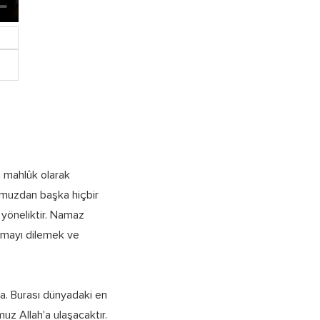
n mahlûk olarak
ğumuzdan başka hiçbir
 yöneliktir. Namaz
aşmayı dilemek ve
ha. Burası dünyadaki en
uz Allah'a ulaşacaktır.