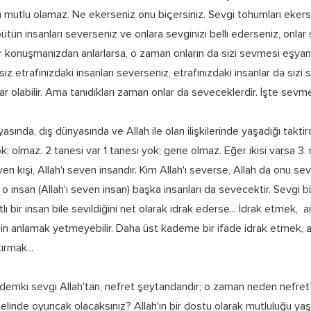
 mutlu olamaz. Ne ekerseniz onu biçersiniz. Sevgi tohumları ekerse
tün insanları severseniz ve onlara sevginizi belli ederseniz, onlar s
er konuşmanızdan anlarlarsa, o zaman onların da sizi sevmesi eşyan
iz etrafınızdaki insanları severseniz, etrafınızdaki insanlar da siz
nlar olabilir. Ama tanıdıkları zaman onlar da seveceklerdir. İşte sev
yasında, dış dünyasında ve Allah ile olan ilişkilerinde yaşadığı takt
ok; olmaz. 2 tanesi var 1 tanesi yok; gene olmaz. Eğer ikisi varsa 3. 
ven kişi, Allah'ı seven insandır. Kim Allah'ı severse, Allah da onu sev
 insan (Allah'ı seven insan) başka insanları da sevecektir. Sevgi bü
tlı bir insan bile sevildiğini net olarak idrak ederse... İdrak etmek,
 için anlamak yetmeyebilir. Daha üst kademe bir ifade idrak etmek,
ırmak...
ademki sevgi Allah'tan, nefret şeytandandır; o zaman neden nefret
elinde oyuncak olacaksınız? Allah'ın bir dostu olarak mutluluğu 