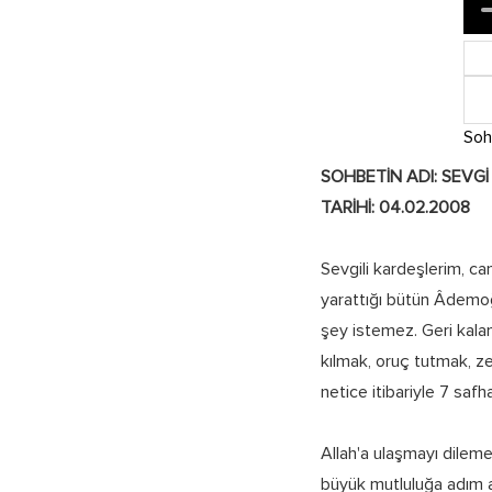
Soh
SOHBETİN ADI: SEVGİ
TARİHİ: 04.02.2008
Sevgili kardeşlerim, ca
yarattığı bütün Âdemoğ
şey istemez. Geri kala
kılmak, oruç tutmak, z
netice itibariyle 7 saf
Allah'a ulaşmayı dileme
büyük mutluluğa adım at