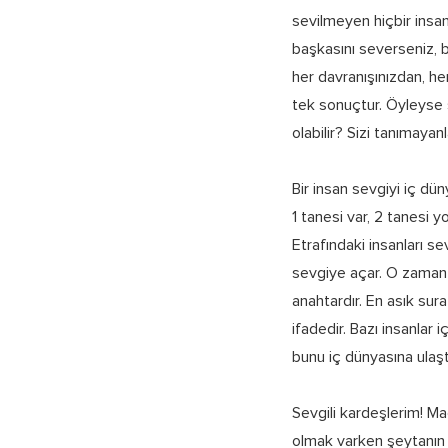
sevilmeyen hiçbir insan
başkasını severseniz, bü
her davranışınızdan, h
tek sonuçtur. Öyleyse s
olabilir? Sizi tanımaya
Bir insan sevgiyi iç dün
1 tanesi var, 2 tanesi y
Etrafındaki insanları se
sevgiye açar. O zaman o
anahtardır. En asık sura
ifadedir. Bazı insanlar
bunu iç dünyasına ulaşt
Sevgili kardeşlerim! M
olmak varken şeytanın 