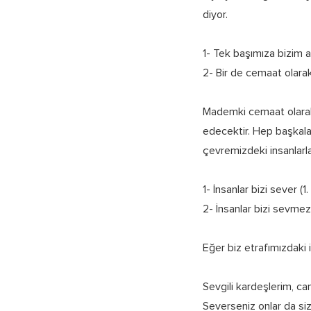
diyor.
1- Tek başımıza bizim 
2- Bir de cemaat olarak
Mademki cemaat olarak
edecektir. Hep başkal
çevremizdeki insanlarla
1- İnsanlar bizi sever (1.
2- İnsanlar bizi sevmez 
Eğer biz etrafımızdaki i
Sevgili kardeşlerim, ca
Severseniz onlar da si