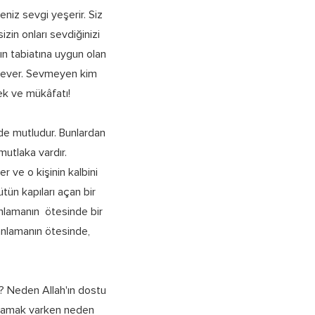
niz sevgi yeşerir. Siz
izin onları sevdiğinizi
ın tabiatına uygun olan
i sever. Sevmeyen kim
mek ve mükâfatı!
irde mutludur. Bunlardan
mutlaka vardır.
er ve o kişinin kalbini
tün kapıları açan bir
 anlamanın ötesinde bir
 anlamanın ötesinde,
? Neden Allah'ın dostu
yaşamak varken neden