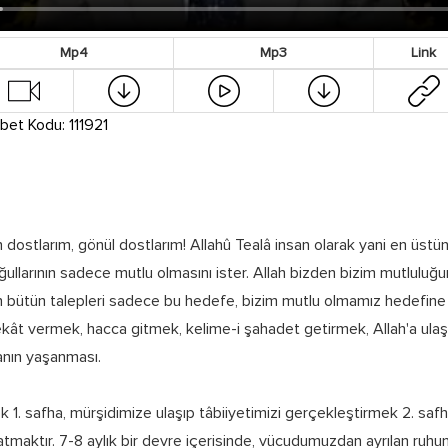
Mp4
Mp3
Link
bet Kodu: 111921
n dostlarım, gönül dostlarım! Allahû Tealâ insan olarak yani en üstü
ullarının sadece mutlu olmasını ister. Allah bizden bizim mutlulu
n bütün talepleri sadece bu hedefe, bizim mutlu olmamız hedefine
ekât vermek, hacca gitmek, kelime-i şahadet getirmek, Allah'a ul
hanın yaşanması.
k 1. safha, mürşidimize ulaşıp tâbiiyetimizi gerçekleştirmek 2. saf
maktır. 7-8 aylık bir devre içerisinde, vücudumuzdan ayrılan ruhum