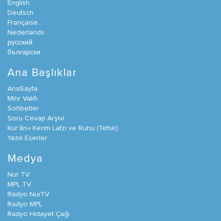
English
Deutsch
Française
Nederlands
русский
български
Ana Başlıklar
AnaSayfa
Mihr Vakfı
Sohbetler
Soru Cevap Arşivi
Kur'ân-ı Kerim Lafzı ve Ruhu (Tefsir)
Yazılı Eserler
Medya
Nur TV
MPL TV
Radyo NurTV
Radyo MPL
Radyo Hidayet Çağı