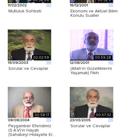
00:58:09
00:52:11
11/02/2002
16/12/2001
Mutluluk Sohbeti
Ekonomi ve Aktüel Bilim
Konulu Sualler
02:02:59
00:59:28
19/09/2003
12/08/2001
Sorular ve Cevaplar
(Allah'ın Güzelliklerini
Yaşamak) Fıkıh
00:58:17
00:57:32
08/08/2004
23/03/2005
Peygamber Efendimiz
Sorular ve Cevaplar
(S.A.V)'in Hayatı
(Sahabeyi Hidayete Er…