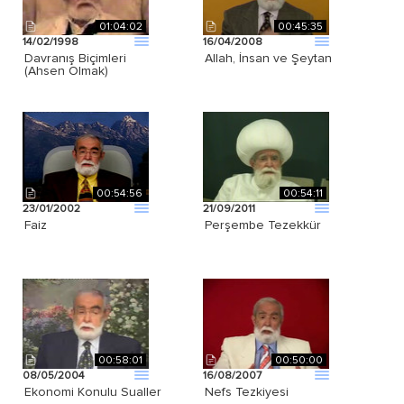
01:04:02
00:45:35
14/02/1998
16/04/2008
Davranış Biçimleri
Allah, İnsan ve Şeytan
(Ahsen Olmak)
00:54:56
00:54:11
23/01/2002
21/09/2011
Faiz
Perşembe Tezekkür
00:58:01
00:50:00
08/05/2004
16/08/2007
Ekonomi Konulu Sualler
Nefs Tezkiyesi