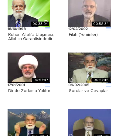
00:33:04
00:58:34
18/10/1998
12/02/2002
Ruhun Allah'a Ulaşması,
Fıkıh (Yeminler)
Allah'ın Garantisindedir
00:57:47
00:57:46
17/01/2001
09/02/2005
Dînde Zorlama Yoktur
Sorular ve Cevaplar