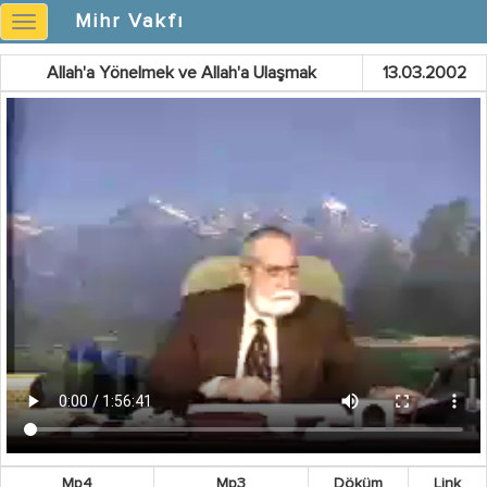
Mihr Vakfı
Mihr
Vakfı
Allah'a Yönelmek ve Allah'a Ulaşmak
13.03.2002
Mp4
Mp3
Döküm
Link