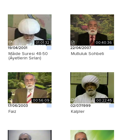
01:01:32
00:40:36
19/04/2001
22/04/2007
Mâide Suresi 48-50
Mutluluk Sohbeti
(Âyetlerin Sırları)
00:56:09
00:22:45
17/06/2003
02/07/1999
Faiz
Kalpler