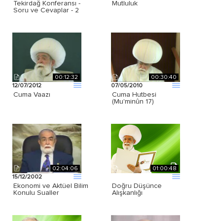
Tekirdağ Konferansı -
Mutluluk
Soru ve Cevaplar - 2
00:12:32
00:30:40
12/07/2012
07/05/2010
Cuma Vaazı
Cuma Hutbesi
(Mu'minûn 17)
02:04:06
01:00:48
15/12/2002
Ekonomi ve Aktüel Bilim
Doğru Düşünce
Konulu Sualler
Alışkanlığı