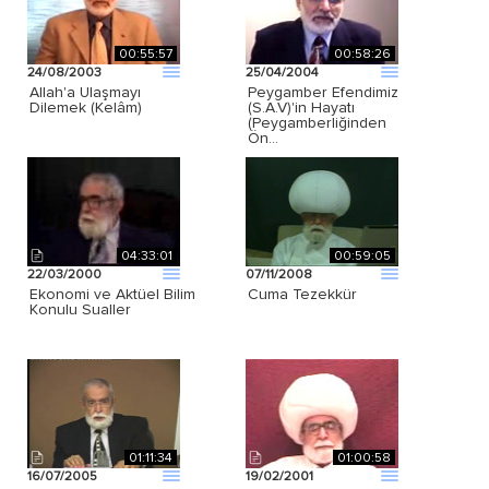
00:55:57
00:58:26
24/08/2003
25/04/2004
Allah'a Ulaşmayı
Peygamber Efendimiz
Dilemek (Kelâm)
(S.A.V)'in Hayatı
(Peygamberliğinden
Ön…
04:33:01
00:59:05
22/03/2000
07/11/2008
Ekonomi ve Aktüel Bilim
Cuma Tezekkür
Konulu Sualler
01:11:34
01:00:58
16/07/2005
19/02/2001