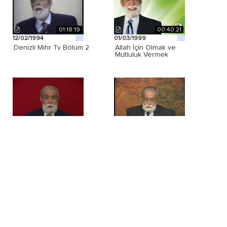
01:18:19
00:40:21
12/02/1994
01/03/1999
Denizli Mihr Tv Bölüm 2
Allah İçin Olmak ve
Mutluluk Vermek
00:47:45
00:54:11
04/05/2008
30/07/2005
Mutluluk Sohbeti
Gemlik Konferansı -
Soru ve Cevaplar - 5
01:14:46
00:20:32
10/12/2004
11/02/2001