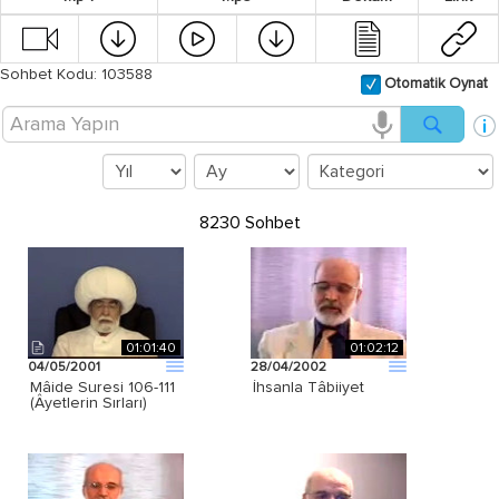
Sohbet Kodu: 103588
Otomatik Oynat
8230 Sohbet
01:01:40
01:02:12
04/05/2001
28/04/2002
Mâide Suresi 106-111
İhsanla Tâbiiyet
(Âyetlerin Sırları)