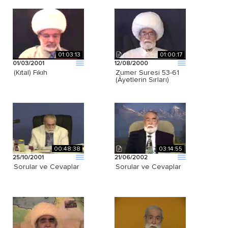
01:03:13
01:00:17
01/03/2001
12/08/2000
(Kıtal) Fıkıh
Zumer Suresi 53-61
(Âyetlerin Sırları)
00:48:38
03:14:55
25/10/2001
21/06/2002
Sorular ve Cevaplar
Sorular ve Cevaplar