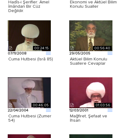
Hadîs-i Şerifler: Âmel
Ekonomi ve Aktüel Bilim
îmândan Bir Cüz
Konulu Sualler
Değildir.
00:24:15
00:56:40
07/11/2008
29/05/2005
Cuma Hutbesi (İsrâ 85)
Aktüel Bilim Konulu
Suallere Cevaplar
00:46:05
01:03:56
22/04/2004
12/03/2001
Cuma Hutbesi (Zumer
Mağfiret, Şefaat ve
54)
İhsan