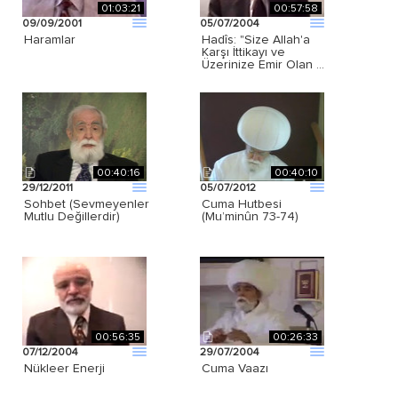
01:03:21
00:57:58
09/09/2001
05/07/2004
Haramlar
Hadîs: "Size Allah'a
Karşı İttikayı ve
Üzerinize Emir Olan …
00:40:16
00:40:10
29/12/2011
05/07/2012
Sohbet (Sevmeyenler
Cuma Hutbesi
Mutlu Değillerdir)
(Mu’minûn 73-74)
00:56:35
00:26:33
07/12/2004
29/07/2004
Nükleer Enerji
Cuma Vaazı