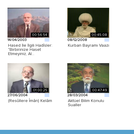
00:56:54
00:45:08
14/04/2003
08/12/2008
Hased İle İlgili Hadîsler:
Kurban Bayramı Vaazı
"Birbirinize Haset
Etmeyiniz, Al…
01:00:25
00:47:49
27/06/2004
28/03/2004
(Resûllere Îmân) Kelâm
Aktüel Bilim Konulu
Sualler