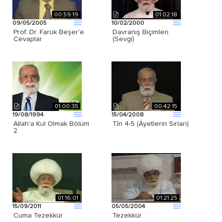
00:59:19
01:02:18
09/05/2005
10/02/2000
Prof. Dr. Faruk Beşer'e
Davranış Biçimleri
Cevaplar
(Sevgi)
01:00:35
00:42:15
19/08/1994
15/04/2008
Allah'a Kul Olmak Bölüm
Tîn 4-5 (Âyetlerin Sırları)
2
01:16:01
01:21:25
15/09/2011
05/05/2004
Cuma Tezekkür
Tezekkür