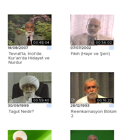
00:48:04
00:56:02
14/08/2007
07/07/2002
Tevrat'ta, İncil'de,
Fıkıh (Hayır ve Şerr)
Kur'an'da Hidayet ve
Nurdur
00:59:40
00:16:22
30/09/1999
28/12/1993
Tagut Nedir?
Reenkarnasyon Bölüm
2