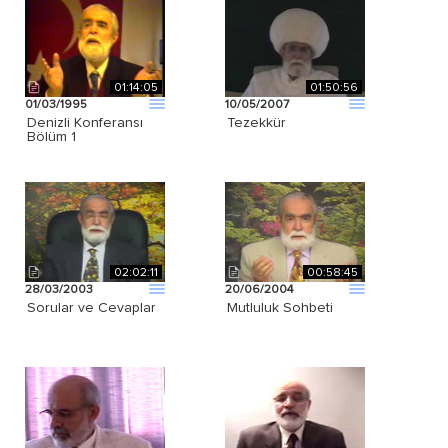
01:14:05
01:50:56
01/03/1995
10/05/2007
Denizli Konferansı
Tezekkür
Bölüm 1
02:02:11
00:58:45
28/03/2003
20/06/2004
Sorular ve Cevaplar
Mutluluk Sohbeti