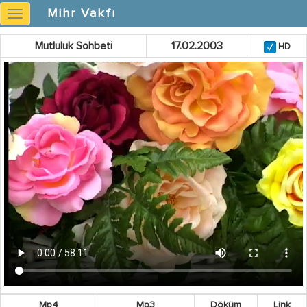
Mihr Vakfı
Mihr
Vakfı
Mutluluk Sohbeti
17.02.2003
HD
Mp4
Mp3
Döküm
Link