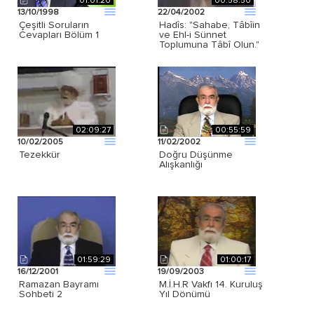
01:01:20
00:58:50
13/10/1998
22/04/2002
Çeşitli Soruların
Hadîs: "Sahabe, Tâbîin
Cevapları Bölüm 1
ve Ehl-i Sünnet
Toplumuna Tâbî Olun."
02:09:27
00:55:59
10/02/2005
11/02/2002
Tezekkür
Doğru Düşünme
Alışkanlığı
01:59:29
01:00:17
16/12/2001
19/09/2003
Ramazan Bayramı
M.İ.H.R Vakfı 14. Kuruluş
Sohbeti 2
Yıl Dönümü