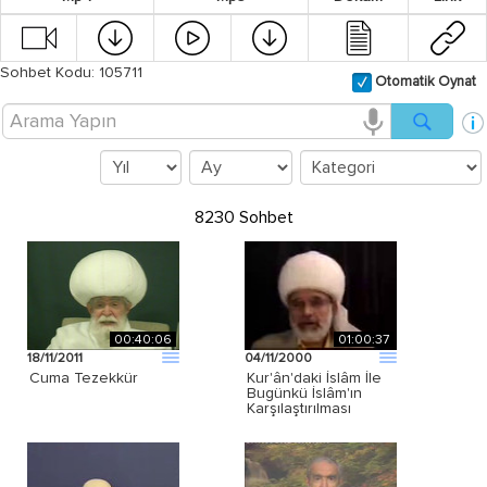
Sohbet Kodu: 105711
Otomatik Oynat
8230 Sohbet
00:40:06
01:00:37
18/11/2011
04/11/2000
Cuma Tezekkür
Kur'ân'daki İslâm İle
Bugünkü İslâm'ın
Karşılaştırılması