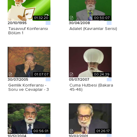
01:32:20
00:50:07
20/10/1995
30/04/2008
Tasavvuf Konferansı
Adalet (Kavramlar Serisi)
Bölüm 1
01:07:07
00:24:39
30/07/2005
05/07/2007
Gemlik Konferansı -
Cuma Hutbesi (Bakara
Soru ve Cevaplar - 3
45-46)
00:56:01
01:26:17
10/12/2004
10/02/2001