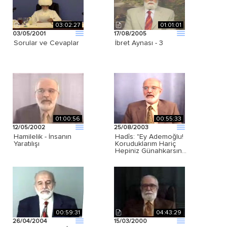
03:02:27
01:01:01
03/05/2001
17/08/2005
Sorular ve Cevaplar
İbret Aynası - 3
01:00:56
00:55:33
12/05/2002
25/08/2003
Hamilelik - İnsanın
Hadîs: "Ey Ademoğlu!
Yaratılışı
Koruduklarım Hariç
Hepiniz Günahkarsın…
00:59:31
04:43:29
26/04/2004
15/03/2000