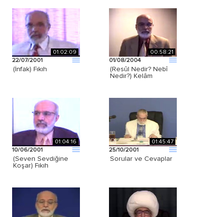
01:02:09
00:58:21
22/07/2001
01/08/2004
(İnfak) Fıkıh
(Resûl Nedir? Nebî
Nedir?) Kelâm
01:04:16
01:45:47
10/06/2001
25/10/2001
(Seven Sevdiğine
Sorular ve Cevaplar
Koşar) Fıkıh