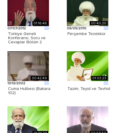
01:16:46
00:40:20
07/07/2012
06/05/2010
Türkiye Geneli
Perşembe Tezekkür
Konferansı, Soru ve
Cevaplar Bölüm 2
00:42:49
01:03:23
13/12/2002
Cuma Hutbesi (Bakara
Tazim, Teyid ve Tevhid
102)