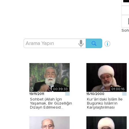
Soh
00:39:33
01:00:16
19/11/2011
15/10/2000
Sohbet (Allah İçin
Kur'ân'daki İslâm İle
Yaşamak, Bir Güzelliğin
Bugünkü İslâm'ın
Dizayn Edilmesid…
Karşılaştırılması