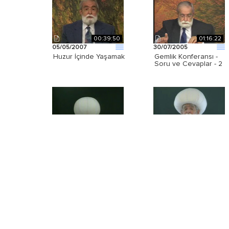
00:39:50
01:16:22
05/05/2007
30/07/2005
Huzur İçinde Yaşamak
Gemlik Konferansı -
Soru ve Cevaplar - 2
00:31:17
00:23:00
02/09/2008
09/08/2012
Ramazan Sohbeti 3.
Cuma Vaazı
Gece
01:01:38
00:59:40