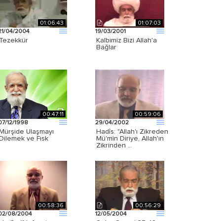
01:06:43
01:07:03
21/04/2004
19/03/2001
Tezekkür
Kalbimiz Bizi Allah'a
Bağlar
00:47:11
00:59:06
07/12/1998
29/04/2002
Mürşide Ulaşmayı
Hadîs: "Allah'ı Zikreden
Dilemek ve Fısk
Mü'min Diriye, Allah'ın
Zikrinden …
00:58:36
00:56:29
02/08/2004
12/05/2004