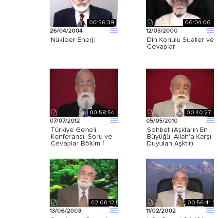
00:56:39
06:04:06
26/04/2004
12/03/2000
Nükleer Enerji
Dîn Konulu Sualler ve
Cevaplar
00:58:54
00:40:27
07/07/2012
05/05/2010
Türkiye Geneli
Sohbet (Aşkların En
Konferansı, Soru ve
Büyüğü, Allah'a Karşı
Cevaplar Bölüm 1
Duyulan Aşktır)
02:00:12
00:56:41
13/06/2003
11/02/2002