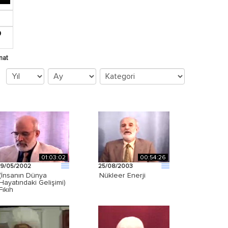
nat
01:03:02
00:54:26
19/05/2002
25/08/2003
(İnsanın Dünya
Nükleer Enerji
Hayatındaki Gelişimi)
Fıkıh