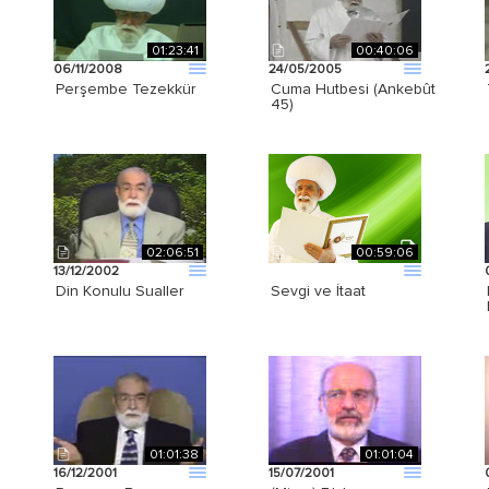
01:23:41
00:40:06
06/11/2008
24/05/2005
Perşembe Tezekkür
Cuma Hutbesi (Ankebût
45)
02:06:51
00:59:06
13/12/2002
Din Konulu Sualler
Sevgi ve İtaat
01:01:38
01:01:04
16/12/2001
15/07/2001