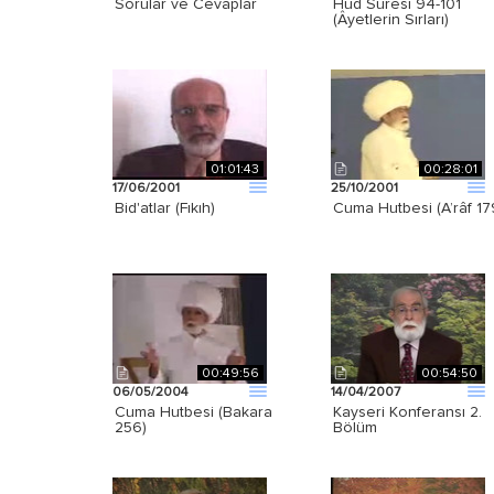
Sorular ve Cevaplar
Hûd Suresi 94-101
(Âyetlerin Sırları)
01:01:43
00:28:01
17/06/2001
25/10/2001
Bid'atlar (Fıkıh)
Cuma Hutbesi (A’râf 17
00:49:56
00:54:50
06/05/2004
14/04/2007
Cuma Hutbesi (Bakara
Kayseri Konferansı 2.
256)
Bölüm