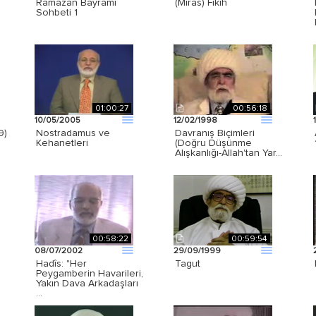
Ramazan Bayramı
(Miras) Fıkıh
Sohbeti 1
01:00:27
00:56:18
10/05/2005
12/02/1998
9)
Nostradamus ve
Davranış Biçimleri
Kehanetleri
(Doğru Düşünme
Alışkanlığı-Allah'tan Yar…
00:58:22
00:59:54
08/07/2002
29/09/1999
Hadîs: "Her
Tagut
Peygamberin Havarileri,
Yakın Dava Arkadaşları
…