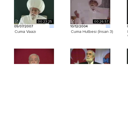
00:23:25
00:26:57
05/07/2007
10/12/2004
Cuma Vaazı
Cuma Hutbesi (İnsan 3)
01:02:00
01:04:03
23/06/2012
19/02/1995
Türkiye Geneli
Denizli Konferansı
Konferansı, Soru ve
Sorularla İslâm Bölüm 2
Cevaplar Bölüm 2
01:00:04
00:07:50