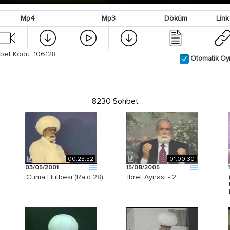
Mp4
Mp3
Döküm
Link
bet Kodu: 106128
Otomatik Oy
8230 Sohbet
00:23:52
01:00:30
03/05/2001
15/08/2005
Cuma Hutbesi (Ra’d 28)
İbret Aynası - 2