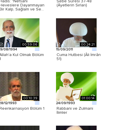
Hadîs: "Nefsani
Sebe Suresi 37-48
Heveslere Dayanmayan
(Âyetlerin Sırları)
Bir Kalp, Sağlam ve Se…
00:59:06
00:24:21
19/08/1994
15/09/2011
Allah'a Kul Olmak Bölüm
Cuma Hutbesi (Âli İmrân
1
51)
00:10:39
01:00:14
28/12/1993
24/09/1993
Reenkarnasyon Bölüm 1
Rabbani ve Zulmani
İlimler