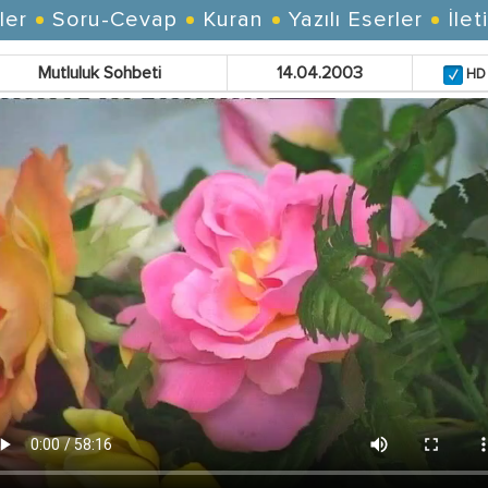
ler
Soru-Cevap
Kuran
Yazılı Eserler
İlet
Mutluluk Sohbeti
14.04.2003
HD