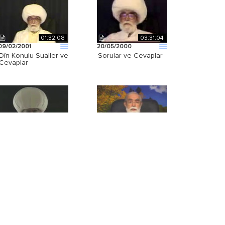
01:32:08
03:31:04
09/02/2001
20/05/2000
Dîn Konulu Sualler ve
Sorular ve Cevaplar
Cevaplar
02:06:47
01:58:01
09/05/2007
29/03/2003
Tezekkür
Sorular ve Cevaplar
00:57:36
00:58:33