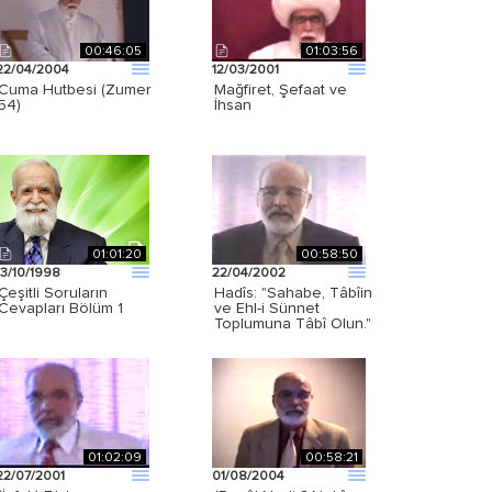
00:46:05
01:03:56
22/04/2004
12/03/2001
Cuma Hutbesi (Zumer
Mağfiret, Şefaat ve
54)
İhsan
01:01:20
00:58:50
13/10/1998
22/04/2002
Çeşitli Soruların
Hadîs: "Sahabe, Tâbîin
Cevapları Bölüm 1
ve Ehl-i Sünnet
Toplumuna Tâbî Olun."
01:02:09
00:58:21
22/07/2001
01/08/2004