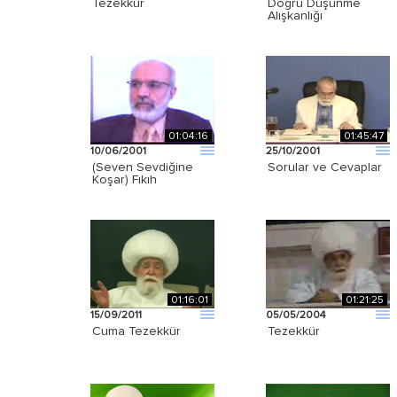
Tezekkür
Doğru Düşünme
Alışkanlığı
01:04:16
01:45:47
10/06/2001
25/10/2001
(Seven Sevdiğine
Sorular ve Cevaplar
Koşar) Fıkıh
01:16:01
01:21:25
15/09/2011
05/05/2004
Cuma Tezekkür
Tezekkür