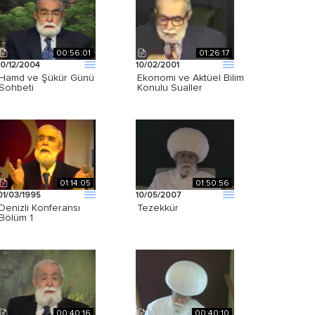
00:56:01
01:26:17
10/12/2004
10/02/2001
Hamd ve Şükür Günü
Ekonomi ve Aktüel Bilim
Sohbeti
Konulu Sualler
01:14:05
01:50:56
01/03/1995
10/05/2007
Denizli Konferansı
Tezekkür
Bölüm 1
00:40:16
00:40:10