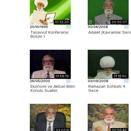
01:32:20
00:50:07
20/10/1995
30/04/2008
Tasavvuf Konferansı
Adalet (Kavramlar Seris
Bölüm 1
01:56:19
01:18:50
26/05/2000
03/09/2008
Ekonomi ve Aktüel Bilim
Ramazan Sohbeti 4.
Konulu Sualler
Gece
02:02:11
00:58:45