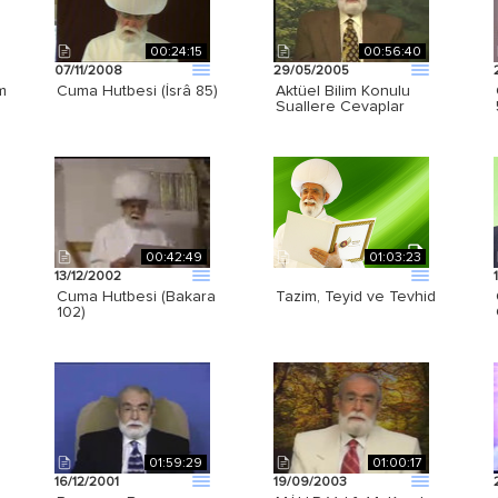
00:24:15
00:56:40
07/11/2008
29/05/2005
m
Cuma Hutbesi (İsrâ 85)
Aktüel Bilim Konulu
Suallere Cevaplar
00:42:49
01:03:23
13/12/2002
Cuma Hutbesi (Bakara
Tazim, Teyid ve Tevhid
102)
01:59:29
01:00:17
16/12/2001
19/09/2003