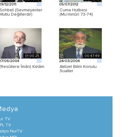
29/12/2011
05/07/2012
Sohbet (Sevmeyenler
Cuma Hutbesi
Mutlu Değillerdir)
(Mu’minûn 73-74)
01:00:25
00:47:49
27/06/2004
28/03/2004
(Resûllere Îmân) Kelâm
Aktüel Bilim Konulu
Sualler
Medya
ur TV
PL TV
adyo NurTV