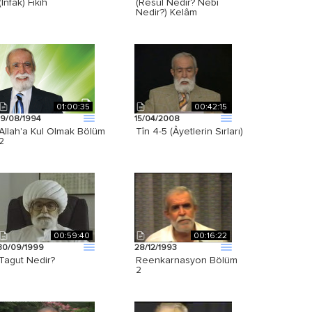
(İnfak) Fıkıh
(Resûl Nedir? Nebî
Nedir?) Kelâm
01:00:35
00:42:15
19/08/1994
15/04/2008
Allah'a Kul Olmak Bölüm
Tîn 4-5 (Âyetlerin Sırları)
2
00:59:40
00:16:22
30/09/1999
28/12/1993
Tagut Nedir?
Reenkarnasyon Bölüm
2