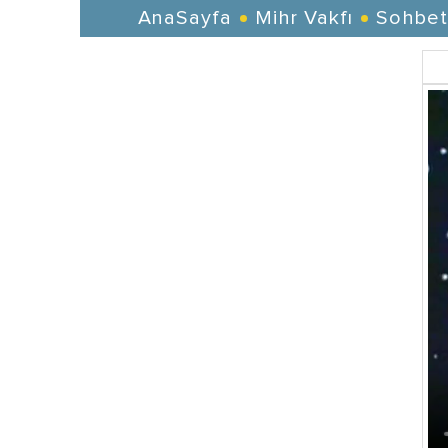
AnaSayfa
Mihr Vakfı
Sohbet