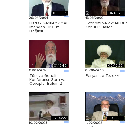
00:59:31
04:43:29
26/04/2004
15/03/2000
Hadîs-i Şerifler: Âmel
Ekonomi ve Aktüel Bili
îmândan Bir Cüz
Konulu Sualler
Değildir.
01:16:46
00:40:20
07/07/2012
06/05/2010
Türkiye Geneli
Perşembe Tezekkür
Konferansı, Soru ve
Cevaplar Bölüm 2
02:09:27
00:55:59
10/02/2005
11/02/2002