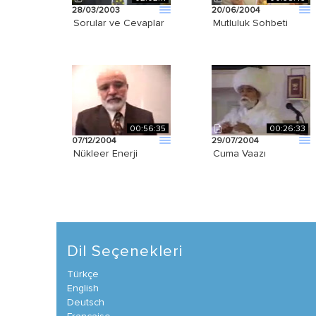
28/03/2003
20/06/2004
Sorular ve Cevaplar
Mutluluk Sohbeti
00:56:35
00:26:33
07/12/2004
29/07/2004
Nükleer Enerji
Cuma Vaazı
Dil Seçenekleri
Türkçe
English
Deutsch