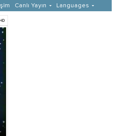
işim
Canlı Yayın
Languages
HD