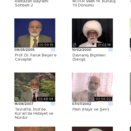
Ramazan Bayramı
M.İ.H.R Vakfı 14. Kuruluş
Sohbeti 2
Yıl Dönümü
00:59:19
01:02:18
09/05/2005
10/02/2000
Prof. Dr. Faruk Beşer'e
Davranış Biçimleri
Cevaplar
(Sevgi)
00:48:04
00:56:02
14/08/2007
07/07/2002
Tevrat'ta, İncil'de,
Fıkıh (Hayır ve Şerr)
Kur'an'da Hidayet ve
Nurdur