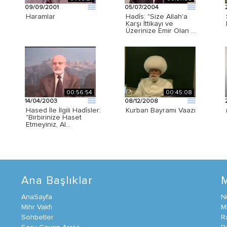
09/09/2001
05/07/2004
Haramlar
Hadîs: "Size Allah'a
Karşı İttikayı ve
Üzerinize Emir Olan …
00:56:54
00:45:08
14/04/2003
08/12/2008
Hased İle İlgili Hadîsler:
Kurban Bayramı Vaazı
"Birbirinize Haset
Etmeyiniz, Al…
Ana Başlıklar
AnaSayfa
N
Mihr Vakfı
M
Sohbetler
R