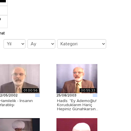
nat
01:00:56
00:55:33
12/05/2002
25/08/2003
Hamilelik - İnsanın
Hadîs: "Ey Ademoğlu!
Yaratılışı
Koruduklarım Hariç
Hepiniz Günahkarsın…