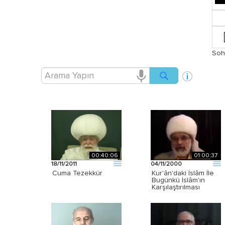
Soh
00:40:06
01:00:37
18/11/2011
04/11/2000
Cuma Tezekkür
Kur'ân'daki İslâm İle
Bugünkü İslâm'ın
Karşılaştırılması