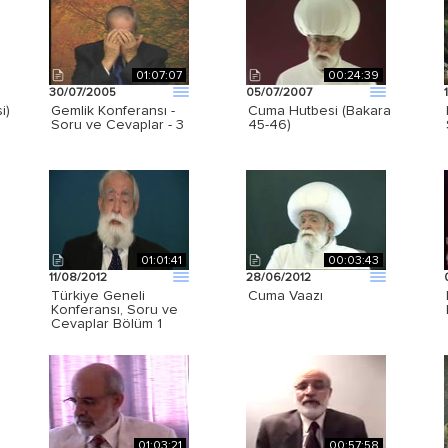
01:07:07
00:24:39
30/07/2005
05/07/2007
i)
Gemlik Konferansı -
Cuma Hutbesi (Bakara
Soru ve Cevaplar - 3
45-46)
01:01:41
00:03:43
11/08/2012
28/06/2012
Türkiye Geneli
Cuma Vaazı
Konferansı, Soru ve
Cevaplar Bölüm 1
01:03:21
00:57:58