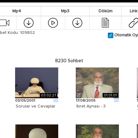
Mp4
Mp3
Döküm
Link
bet Kodu: 109802
Otomatik Oy
8230 Sohbet
03:02:27
01:01:01
03/05/2001
17/08/2005
Sorular ve Cevaplar
İbret Aynası - 3