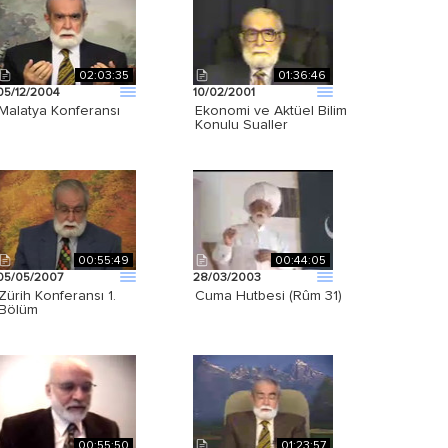
02:03:35
01:36:46
05/12/2004
10/02/2001
Malatya Konferansı
Ekonomi ve Aktüel Bilim
Konulu Sualler
00:55:49
00:44:05
05/05/2007
28/03/2003
Zürih Konferansı 1.
Cuma Hutbesi (Rûm 31)
Bölüm
00:55:50
01:23:57