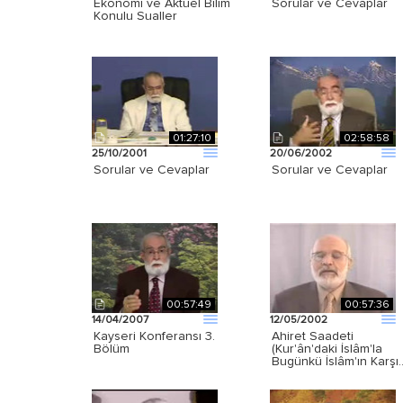
Ekonomi ve Aktüel Bilim
Sorular ve Cevaplar
Konulu Sualler
01:27:10
02:58:58
25/10/2001
20/06/2002
Sorular ve Cevaplar
Sorular ve Cevaplar
00:57:49
00:57:36
14/04/2007
12/05/2002
Kayseri Konferansı 3.
Ahiret Saadeti
Bölüm
(Kur'ân'daki İslâm'la
Bugünkü İslâm'ın Karşı