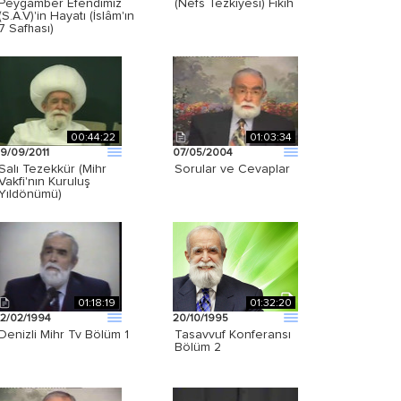
Peygamber Efendimiz
(Nefs Tezkiyesi) Fıkıh
(S.A.V)'in Hayatı (İslâm'ın
7 Safhası)
00:44:22
01:03:34
19/09/2011
07/05/2004
Salı Tezekkür (Mihr
Sorular ve Cevaplar
Vakfi'nın Kuruluş
Yıldönümü)
01:18:19
01:32:20
12/02/1994
20/10/1995
Denizli Mihr Tv Bölüm 1
Tasavvuf Konferansı
Bölüm 2