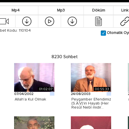
Mp4
Mp3
Döküm
Link
bet Kodu: 110104
Otomatik Oy
8230 Sohbet
01:02:07
00:55:33
07/04/2002
24/08/2003
Allah'a Kul Olmak
Peygamber Efendimiz
(S.A.V)'in Hayatı (Her
Resûl Nebî midir…