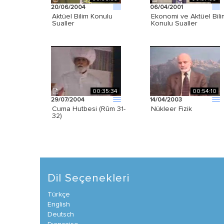
20/06/2004
06/04/2001
Aktüel Bilim Konulu
Ekonomi ve Aktüel Bili
Sualler
Konulu Sualler
00:35:34
00:54:10
29/07/2004
14/04/2003
Cuma Hutbesi (Rûm 31-
Nükleer Fizik
32)
Dil Seçenekleri
Türkçe
English
Deutsch