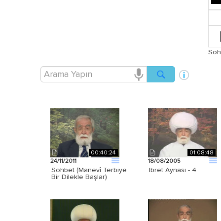
Soh
00:40:24
01:08:48
24/11/2011
18/08/2005
Sohbet (Manevî Terbiye
İbret Aynası - 4
Bir Dilekle Başlar)