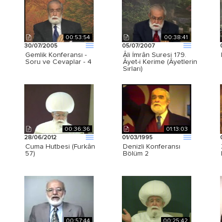
00:53:54
00:38:41
30/07/2005
05/07/2007
Gemlik Konferansı -
Âli İmrân Suresi 179.
Soru ve Cevaplar - 4
Âyet-i Kerime (Âyetlerin
Sırları)
00:36:36
01:13:03
28/06/2012
01/03/1995
Cuma Hutbesi (Furkân
Denizli Konferansı
57)
Bölüm 2
00:57:44
00:25:42