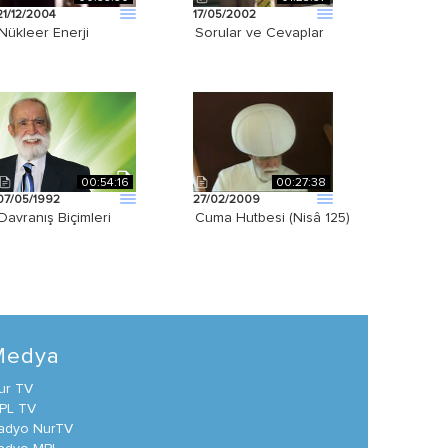
21/12/2004
17/05/2002
Nükleer Enerji
Sorular ve Cevaplar
00:54:16
00:27:38
07/05/1992
27/02/2009
Davranış Biçimleri
Cuma Hutbesi (Nisâ 125)
Medya
ur TV
PL TV
adyo NurTV