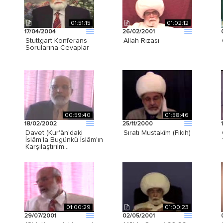
01:51:15
01:02:12
17/04/2004
26/02/2001
Stuttgart Konferans
Allah Rızası
Sorularına Cevaplar
00:59:40
01:58:46
18/02/2002
25/11/2000
Davet (Kur'ân'daki
Sıratı Mustakîm (Fıkıh)
İslâm'la Bugünkü İslâm'ın
Karşılaştırılm…
01:00:29
01:00:23
29/07/2001
02/05/2001