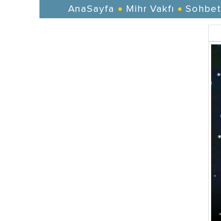
AnaSayfa
Mihr Vakfı
Sohbet