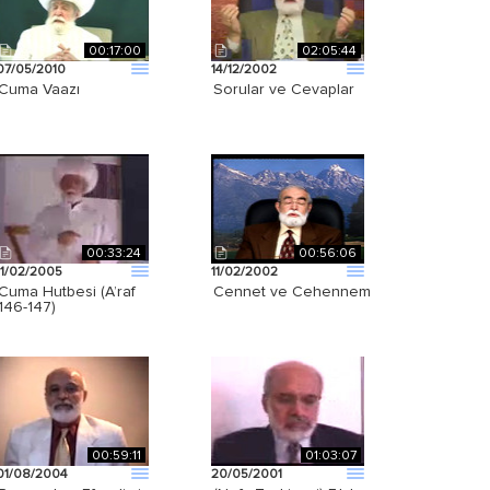
00:17:00
02:05:44
07/05/2010
14/12/2002
Cuma Vaazı
Sorular ve Cevaplar
00:33:24
00:56:06
11/02/2005
11/02/2002
Cuma Hutbesi (A’raf
Cennet ve Cehennem
146-147)
00:59:11
01:03:07
01/08/2004
20/05/2001