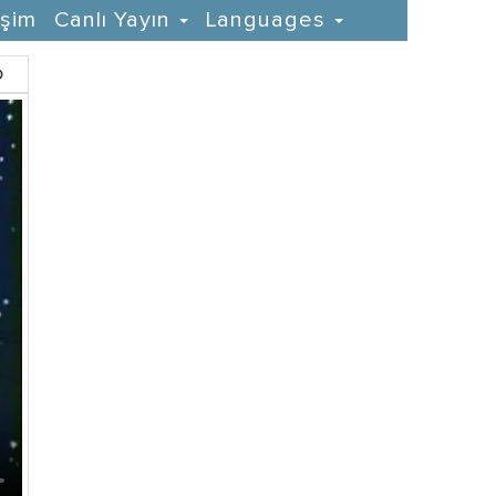
işim
Canlı Yayın
Languages
D