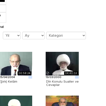
nat
00:58:24
04:40:02
25/04/2004
19/03/2000
(Şirk) Kelâm
Dîn Konulu Sualler ve
Cevaplar