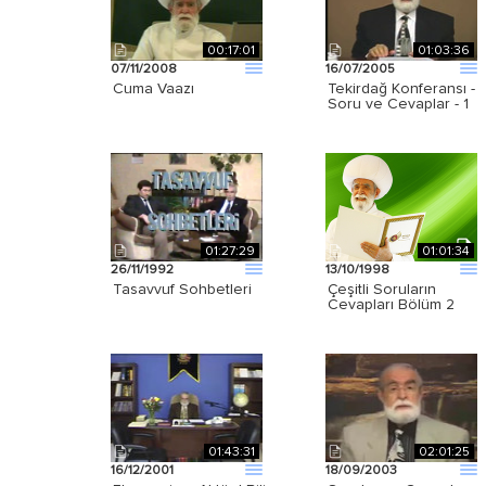
00:17:01
01:03:36
07/11/2008
16/07/2005
Cuma Vaazı
Tekirdağ Konferansı -
Soru ve Cevaplar - 1
01:27:29
01:01:34
26/11/1992
13/10/1998
Tasavvuf Sohbetleri
Çeşitli Soruların
Cevapları Bölüm 2
01:43:31
02:01:25
16/12/2001
18/09/2003