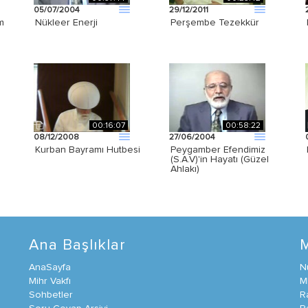
05/07/2004
29/12/2011
m
Nükleer Enerji
Perşembe Tezekkür
00:16:07
00:58:22
08/12/2008
27/06/2004
Kurban Bayramı Hutbesi
Peygamber Efendimiz
(S.A.V)'in Hayatı (Güzel
Ahlakı)
Ana Başlıklar
AnaSayfa
N
Mihr Vakfı
M
Sohbetler
R