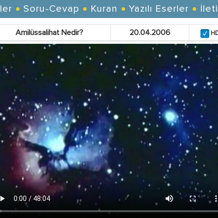
ler
Soru-Cevap
Kuran
Yazılı Eserler
İlet
Amilüssalihat Nedir?
20.04.2006
H