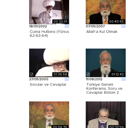
00:32:01
00:40:55
18/01/2002
07/05/2007
Cuma Hutbesi (Yûnus
Allah'a Kul Olmak
62-63-64)
01:36:58
01:12:43
27/05/2000
11/08/2012
Sorular ve Cevaplar
Türkiye Geneli
Konferansı, Soru ve
Cevaplar Bölüm 2
00:56:35
00:37:59