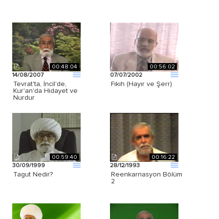
00:48:04
00:56:02
14/08/2007
07/07/2002
Tevrat'ta, İncil'de,
Fıkıh (Hayır ve Şerr)
Kur'an'da Hidayet ve
Nurdur
00:59:40
00:16:22
30/09/1999
28/12/1993
Tagut Nedir?
Reenkarnasyon Bölüm
2