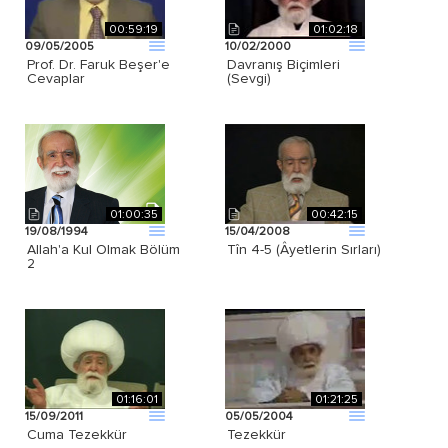
00:59:19
01:02:18
09/05/2005
10/02/2000
Prof. Dr. Faruk Beşer'e
Davranış Biçimleri
Cevaplar
(Sevgi)
01:00:35
00:42:15
19/08/1994
15/04/2008
Allah'a Kul Olmak Bölüm
Tîn 4-5 (Âyetlerin Sırları)
2
01:16:01
01:21:25
15/09/2011
05/05/2004
Cuma Tezekkür
Tezekkür