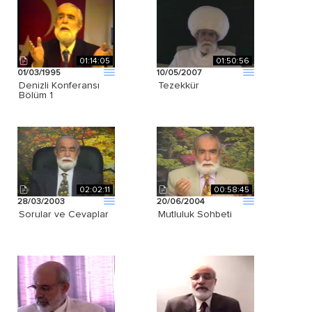
01:14:05
01:50:56
01/03/1995
10/05/2007
Denizli Konferansı
Tezekkür
Bölüm 1
02:02:11
00:58:45
28/03/2003
20/06/2004
Sorular ve Cevaplar
Mutluluk Sohbeti