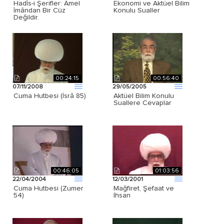
Hadîs-i Şerifler: Âmel
Ekonomi ve Aktüel Bilim
îmândan Bir Cüz
Konulu Sualler
Değildir.
00:24:15
00:56:40
07/11/2008
29/05/2005
Cuma Hutbesi (İsrâ 85)
Aktüel Bilim Konulu
Suallere Cevaplar
00:46:05
01:03:56
22/04/2004
12/03/2001
Cuma Hutbesi (Zumer
Mağfiret, Şefaat ve
54)
İhsan