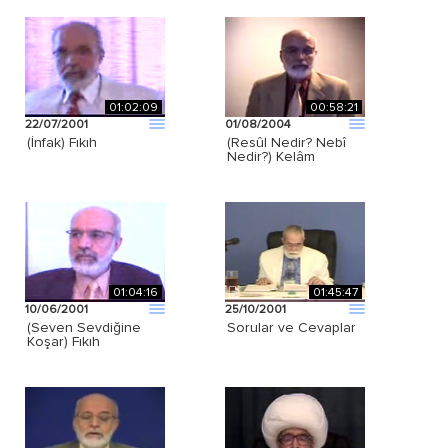
01:02:09
00:58:21
22/07/2001
01/08/2004
(İnfak) Fıkıh
(Resûl Nedir? Nebî
Nedir?) Kelâm
01:04:16
01:45:47
10/06/2001
25/10/2001
(Seven Sevdiğine
Sorular ve Cevaplar
Koşar) Fıkıh