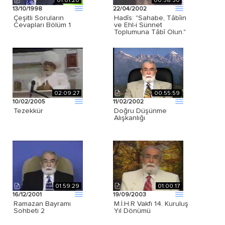
01:01:20
00:58:50
13/10/1998
22/04/2002
Çeşitli Soruların
Hadîs: "Sahabe, Tâbîin
Cevapları Bölüm 1
ve Ehl-i Sünnet
Toplumuna Tâbî Olun."
02:09:27
00:55:59
10/02/2005
11/02/2002
Tezekkür
Doğru Düşünme
Alışkanlığı
01:59:29
01:00:17
16/12/2001
19/09/2003
Ramazan Bayramı
M.İ.H.R Vakfı 14. Kuruluş
Sohbeti 2
Yıl Dönümü