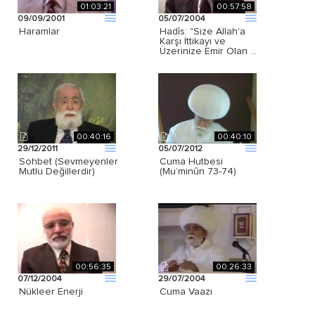
01:03:21
00:57:58
09/09/2001
05/07/2004
Haramlar
Hadîs: "Size Allah'a
Karşı İttikayı ve
Üzerinize Emir Olan …
00:40:16
00:40:10
29/12/2011
05/07/2012
Sohbet (Sevmeyenler
Cuma Hutbesi
Mutlu Değillerdir)
(Mu’minûn 73-74)
00:56:35
00:26:33
07/12/2004
29/07/2004
Nükleer Enerji
Cuma Vaazı