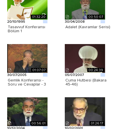
01:32:20
00:50:07
20/10/1995
30/04/2008
Tasavvuf Konferansı
Adalet (Kavramlar Serisi)
Bölüm 1
01:07:07
00:24:39
30/07/2005
05/07/2007
Gemlik Konferansı -
Cuma Hutbesi (Bakara
Soru ve Cevaplar - 3
45-46)
00:56:01
01:26:17
10/12/2004
10/02/2001