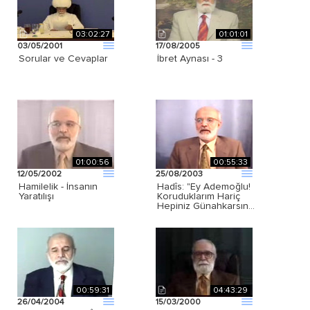
03:02:27
01:01:01
03/05/2001
17/08/2005
Sorular ve Cevaplar
İbret Aynası - 3
01:00:56
00:55:33
12/05/2002
25/08/2003
Hamilelik - İnsanın
Hadîs: "Ey Ademoğlu!
Yaratılışı
Koruduklarım Hariç
Hepiniz Günahkarsın…
00:59:31
04:43:29
26/04/2004
15/03/2000