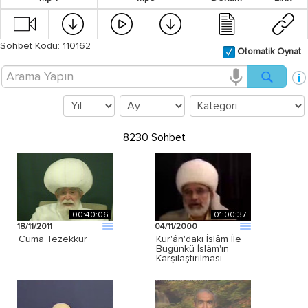
Sohbet Kodu: 110162
Otomatik Oynat
8230 Sohbet
00:40:06
01:00:37
18/11/2011
04/11/2000
Cuma Tezekkür
Kur'ân'daki İslâm İle
Bugünkü İslâm'ın
Karşılaştırılması