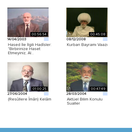
00:56:54
00:45:08
14/04/2003
08/12/2008
Hased İle İlgili Hadîsler:
Kurban Bayramı Vaazı
"Birbirinize Haset
Etmeyiniz, Al…
01:00:25
00:47:49
27/06/2004
28/03/2004
(Resûllere Îmân) Kelâm
Aktüel Bilim Konulu
Sualler