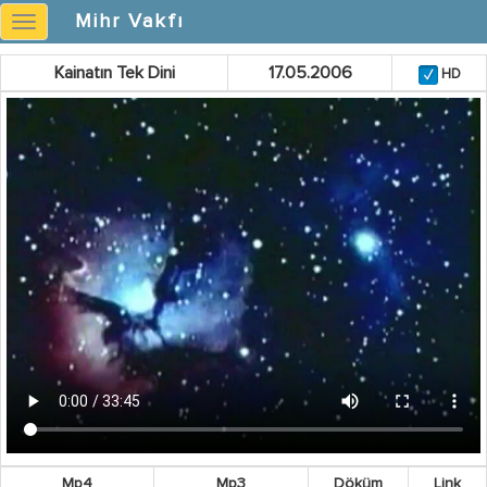
Mihr Vakfı
Mihr
Vakfı
Kainatın Tek Dini
17.05.2006
HD
Mp4
Mp3
Döküm
Link