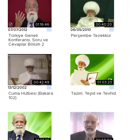
01:16:46
00:40:20
07/07/2012
06/05/2010
Türkiye Geneli
Perşembe Tezekkür
Konferansı, Soru ve
Cevaplar Bölüm 2
00:42:49
01:03:23
13/12/2002
Cuma Hutbesi (Bakara
Tazim, Teyid ve Tevhid
102)