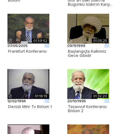
Bölüm
(Kur'ân'daki İslâm'la
Bugünkü İslâm'ın Karşı…
01:59:52
01:05:25
07/05/2005
09/11/1999
Frankfurt Konferansı
Başlangıçta Kalbimiz
Gece Gibidir
01:18:19
01:32:20
12/02/1994
20/10/1995
Denizli Mihr Tv Bölüm 1
Tasavvuf Konferansı
Bölüm 2