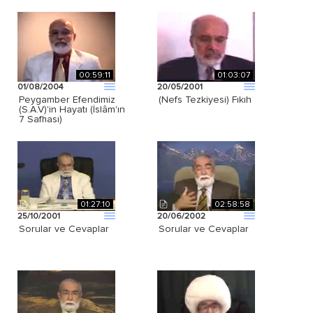
00:59:11
01:03:07
01/08/2004
20/05/2001
Peygamber Efendimiz
(Nefs Tezkiyesi) Fıkıh
(S.A.V)'in Hayatı (İslâm'ın
7 Safhası)
01:27:10
02:58:58
25/10/2001
20/06/2002
Sorular ve Cevaplar
Sorular ve Cevaplar