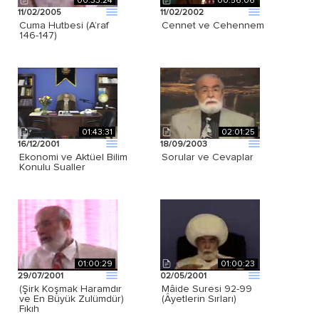
00:33:24
00:56:06
11/02/2005
11/02/2002
Cuma Hutbesi (A’raf
Cennet ve Cehennem
146-147)
01:43:31
02:01:25
16/12/2001
18/09/2003
Ekonomi ve Aktüel Bilim
Sorular ve Cevaplar
Konulu Sualler
01:00:29
01:00:23
29/07/2001
02/05/2001
(Şirk Koşmak Haramdır
Mâide Suresi 92-99
ve En Büyük Zulümdür)
(Âyetlerin Sırları)
Fıkıh