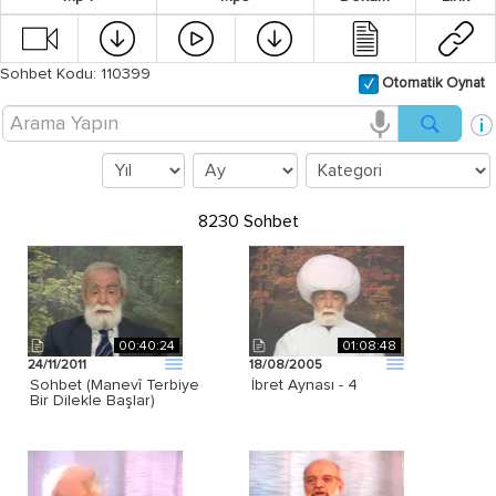
Sohbet Kodu: 110399
Otomatik Oynat
8230 Sohbet
00:40:24
01:08:48
24/11/2011
18/08/2005
Sohbet (Manevî Terbiye
İbret Aynası - 4
Bir Dilekle Başlar)