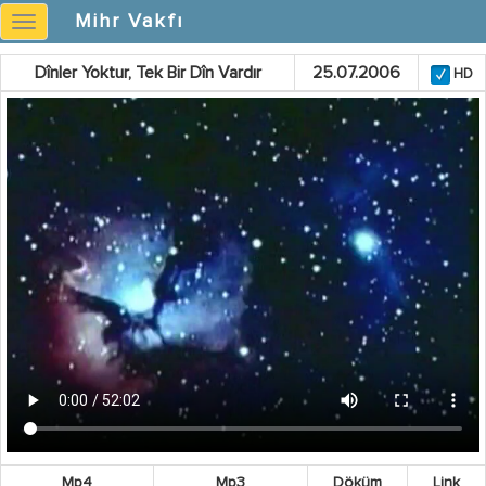
Mihr Vakfı
Mihr
Vakfı
Dînler Yoktur, Tek Bir Dîn Vardır
25.07.2006
HD
Mp4
Mp3
Döküm
Link