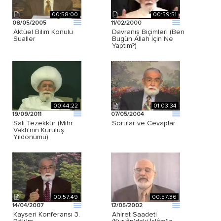
00:58:00
00:59:51
08/05/2005
11/02/2000
Aktüel Bilim Konulu
Davranış Biçimleri (Ben
Sualler
Bugün Allah İçin Ne
Yaptım?)
00:44:22
01:03:34
19/09/2011
07/05/2004
Salı Tezekkür (Mihr
Sorular ve Cevaplar
Vakfi'nın Kuruluş
Yıldönümü)
00:57:49
00:57:36
14/04/2007
12/05/2002
Kayseri Konferansı 3.
Ahiret Saadeti