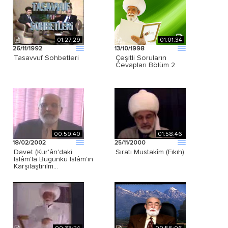
01:27:29
01:01:34
26/11/1992
13/10/1998
Tasavvuf Sohbetleri
Çeşitli Soruların
Cevapları Bölüm 2
00:59:40
01:58:46
18/02/2002
25/11/2000
Davet (Kur'ân'daki
Sıratı Mustakîm (Fıkıh)
İslâm'la Bugünkü İslâm'ın
Karşılaştırılm…