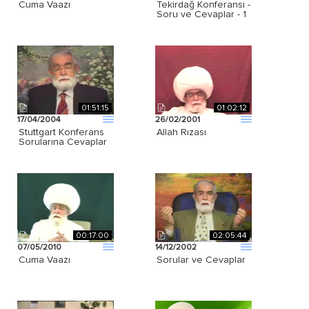
Cuma Vaazı
Tekirdağ Konferansı -
Soru ve Cevaplar - 1
01:51:15
01:02:12
17/04/2004
26/02/2001
Stuttgart Konferans
Allah Rızası
Sorularına Cevaplar
00:17:00
02:05:44
07/05/2010
14/12/2002
Cuma Vaazı
Sorular ve Cevaplar