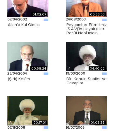
01:02:07
00:55:33
07/04/2002
24/08/2003
Allah'a Kul Olmak
Peygamber Efendimiz
(S.A.V)'in Hayatı (Her
Resûl Nebî midir…
00:58:24
04:40:02
25/04/2004
19/03/2000
(Şirk) Kelâm
Dîn Konulu Sualler ve
Cevaplar
00:17:01
01:03:36
07/11/2008
16/07/2005