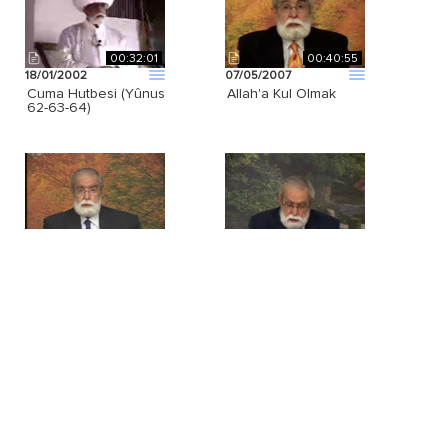
00:32:01
00:40:55
18/01/2002
07/05/2007
Cuma Hutbesi (Yûnus
Allah'a Kul Olmak
62-63-64)
00:53:54
00:38:41
30/07/2005
05/07/2007
Gemlik Konferansı -
Âli İmrân Suresi 179.
Soru ve Cevaplar - 4
Âyet-i Kerime (Âyetlerin
Sırları)
02:03:35
01:36:46
05/12/2004
10/02/2001