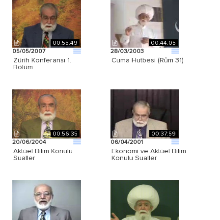
00:55:49
00:44:05
05/05/2007
28/03/2003
Zürih Konferansı 1.
Cuma Hutbesi (Rûm 31)
Bölüm
00:56:35
00:37:59
20/06/2004
06/04/2001
Aktüel Bilim Konulu
Ekonomi ve Aktüel Bilim
Sualler
Konulu Sualler