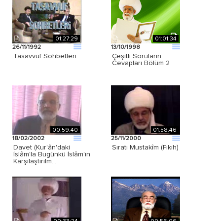
01:27:29
01:01:34
26/11/1992
13/10/1998
Tasavvuf Sohbetleri
Çeşitli Soruların
Cevapları Bölüm 2
00:59:40
01:58:46
18/02/2002
25/11/2000
Davet (Kur'ân'daki
Sıratı Mustakîm (Fıkıh)
İslâm'la Bugünkü İslâm'ın
Karşılaştırılm…