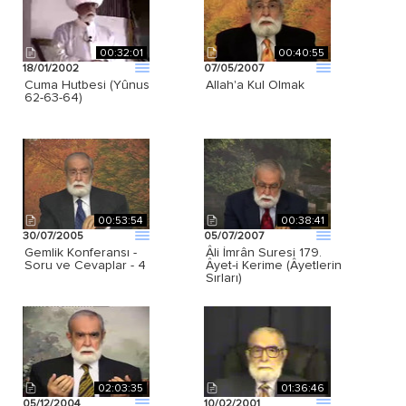
00:32:01
00:40:55
18/01/2002
07/05/2007
Cuma Hutbesi (Yûnus
Allah'a Kul Olmak
62-63-64)
00:53:54
00:38:41
30/07/2005
05/07/2007
Gemlik Konferansı -
Âli İmrân Suresi 179.
Soru ve Cevaplar - 4
Âyet-i Kerime (Âyetlerin
Sırları)
02:03:35
01:36:46
05/12/2004
10/02/2001