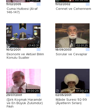
00:33:24
00:56:06
11/02/2005
11/02/2002
Cuma Hutbesi (A’raf
Cennet ve Cehennem
146-147)
01:43:31
02:01:25
16/12/2001
18/09/2003
Ekonomi ve Aktüel Bilim
Sorular ve Cevaplar
Konulu Sualler
01:00:29
01:00:23
29/07/2001
02/05/2001
(Şirk Koşmak Haramdır
Mâide Suresi 92-99
ve En Büyük Zulümdür)
(Âyetlerin Sırları)
Fıkıh