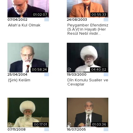
01:02:07
00:55:33
07/04/2002
24/08/2003
Allah'a Kul Olmak
Peygamber Efendimiz
(S.A.V)'in Hayatı (Her
Resûl Nebî midir…
00:58:24
04:40:02
25/04/2004
19/03/2000
(Şirk) Kelâm
Dîn Konulu Sualler ve
Cevaplar
00:17:01
01:03:36
07/11/2008
16/07/2005