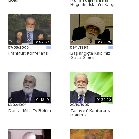
Bölüm
(Kur'ân'daki İslâm'la
Bugünkü İslâm'ın Karşı…
01:59:52
01:05:25
07/05/2005
09/11/1999
Frankfurt Konferansı
Başlangıçta Kalbimiz
Gece Gibidir
01:18:19
01:32:20
12/02/1994
20/10/1995
Denizli Mihr Tv Bölüm 1
Tasavvuf Konferansı
Bölüm 2