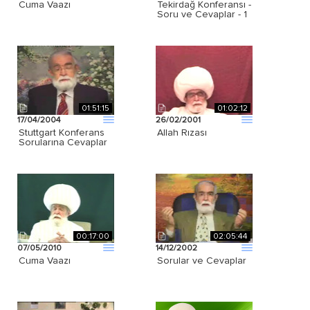
Cuma Vaazı
Tekirdağ Konferansı -
Soru ve Cevaplar - 1
01:51:15
01:02:12
17/04/2004
26/02/2001
Stuttgart Konferans
Allah Rızası
Sorularına Cevaplar
00:17:00
02:05:44
07/05/2010
14/12/2002
Cuma Vaazı
Sorular ve Cevaplar