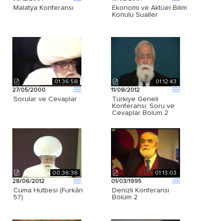
Malatya Konferansı
Ekonomi ve Aktüel Bilim
Konulu Sualler
01:36:58
01:12:43
27/05/2000
11/08/2012
Sorular ve Cevaplar
Türkiye Geneli
Konferansı, Soru ve
Cevaplar Bölüm 2
00:36:36
01:13:03
28/06/2012
01/03/1995
Cuma Hutbesi (Furkân
Denizli Konferansı
57)
Bölüm 2