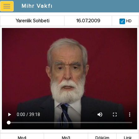
Mihr Vakfı
Mihr
Vakfı
Yarenlik Sohbeti
16.07.2009
HD
Mp4
Mp3
Döküm
Link