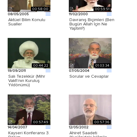
00:58:00
00:59:51
08/05/2005
11/02/2000
Aktüel Bilim Konulu
Davranış Biçimleri (Ben
Sualler
Bugün Allah İçin Ne
Yaptım?)
00:44:22
01:03:34
19/09/2011
07/05/2004
Salı Tezekkür (Mihr
Sorular ve Cevaplar
Vakfi'nın Kuruluş
Yıldönümü)
00:57:49
00:57:36
14/04/2007
12/05/2002
Kayseri Konferansı 3.
Ahiret Saadeti