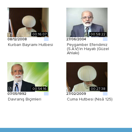
00:16:07
00:58:22
08/12/2008
27/06/2004
Kurban Bayramı Hutbesi
Peygamber Efendimiz
(S.A.V)'in Hayatı (Güzel
Ahlakı)
00:54:16
00:27:38
07/05/1992
27/02/2009
Davranış Biçimleri
Cuma Hutbesi (Nisâ 125)