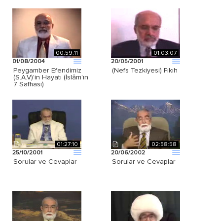
00:59:11
01:03:07
01/08/2004
20/05/2001
Peygamber Efendimiz
(Nefs Tezkiyesi) Fıkıh
(S.A.V)'in Hayatı (İslâm'ın
7 Safhası)
01:27:10
02:58:58
25/10/2001
20/06/2002
Sorular ve Cevaplar
Sorular ve Cevaplar