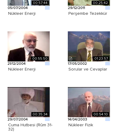
00:57:44
00:25:42
05/07/2004
29/12/2011
Nükleer Enerji
Perşembe Tezekkür
00:55:50
01:23:57
21/12/2004
17/05/2002
Nükleer Enerji
Sorular ve Cevaplar
00:35:34
00:54:10
29/07/2004
14/04/2003
Cuma Hutbesi (Rûm 31-
Nükleer Fizik
32)