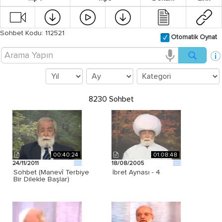
Sohbet Kodu: 112521
Otomatik Oynat
8230 Sohbet
00:40:24
01:08:48
24/11/2011
18/08/2005
Sohbet (Manevî Terbiye
İbret Aynası - 4
Bir Dilekle Başlar)