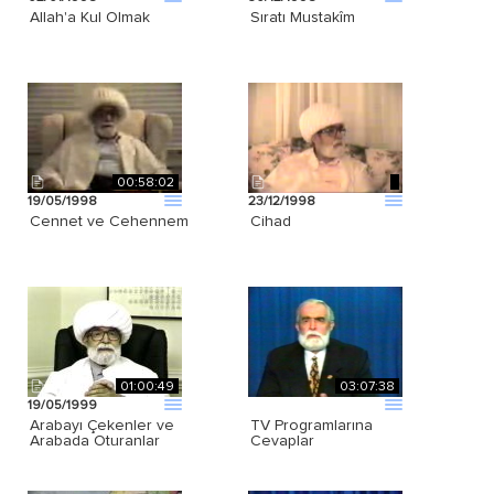
Allah'a Kul Olmak
Sıratı Mustakîm
00:58:02
19/05/1998
23/12/1998
Cennet ve Cehennem
Cihad
01:00:49
03:07:38
19/05/1999
Arabayı Çekenler ve
TV Programlarına
Arabada Oturanlar
Cevaplar