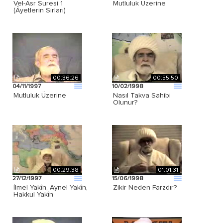
Vel-Asr Suresi 1
Mutluluk Üzerine
(Âyetlerin Sırları)
00:36:26
00:55:50
04/11/1997
10/02/1998
Mutluluk Üzerine
Nasıl Takva Sahibi
Olunur?
00:29:38
01:01:31
27/12/1997
15/06/1998
İlmel Yakîn, Aynel Yakîn,
Zikir Neden Farzdır?
Hakkul Yakîn