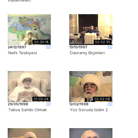
Kademeleri
00:30:14
02:02:35
24/12/1997
13/10/1997
Nefs Tezkiyesi
Davranış Biçimleri
01:00:04
02:02:08
29/05/1998
12/02/1998
Takva Sahibi Olmak
Yüz Soruda İslâm 2