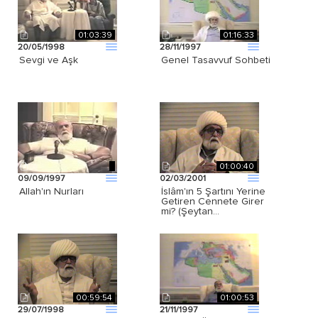
01:03:39
01:16:33
20/05/1998
28/11/1997
Sevgi ve Aşk
Genel Tasavvuf Sohbeti
01:00:40
09/09/1997
02/03/2001
Allah'ın Nurları
İslâm'ın 5 Şartını Yerine
Getiren Cennete Girer
mi? (Şeytan…
00:59:54
01:00:53
29/07/1998
21/11/1997