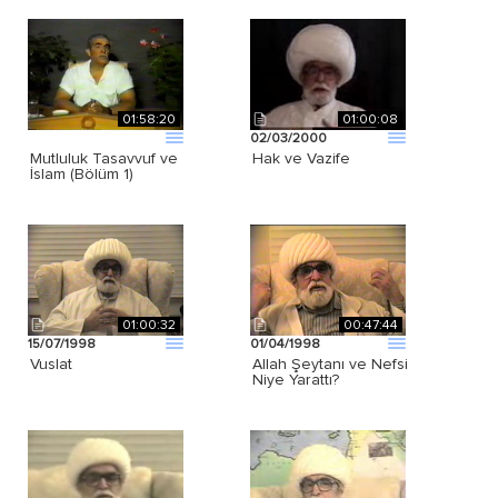
01:58:20
01:00:08
02/03/2000
Mutluluk Tasavvuf ve
Hak ve Vazife
İslam (Bölüm 1)
01:00:32
00:47:44
15/07/1998
01/04/1998
Vuslat
Allah Şeytanı ve Nefsi
Niye Yarattı?