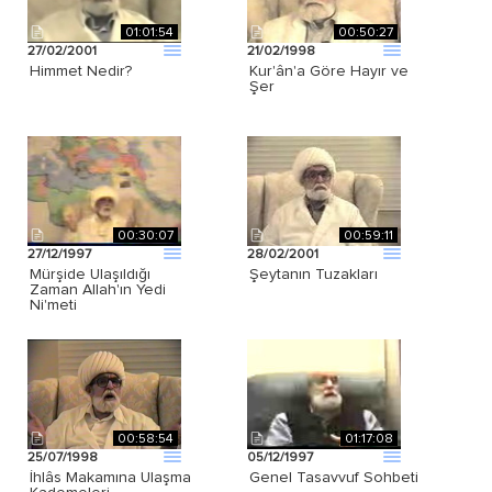
01:01:54
00:50:27
27/02/2001
21/02/1998
Himmet Nedir?
Kur'ân'a Göre Hayır ve
Şer
00:30:07
00:59:11
27/12/1997
28/02/2001
Mürşide Ulaşıldığı
Şeytanın Tuzakları
Zaman Allah'ın Yedi
Ni'meti
00:58:54
01:17:08
25/07/1998
05/12/1997
İhlâs Makamına Ulaşma
Genel Tasavvuf Sohbeti