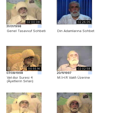
02:00:08
02:26:05
31/01/1998
Genel Tasavvuf Sohbeti
Din Adamlarına Sohbet
00:55:14
02:02:58
07/08/1998
20/11/1997
Vel-Asr Suresi 4
M.İ.H.R Vakfı Üzerine
(Âyetlerin Sırları)