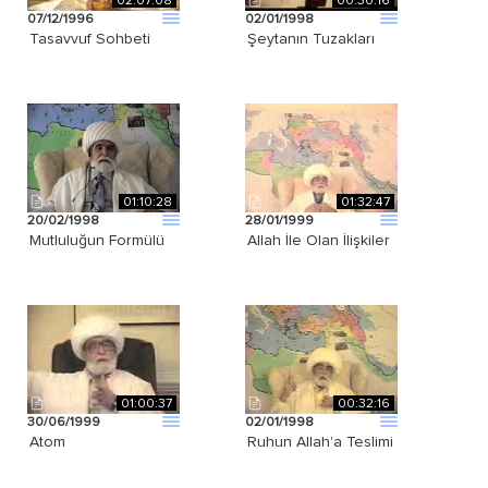
02:07:08
00:30:16
07/12/1996
02/01/1998
Tasavvuf Sohbeti
Şeytanın Tuzakları
01:10:28
01:32:47
20/02/1998
28/01/1999
Mutluluğun Formülü
Allah İle Olan İlişkiler
01:00:37
00:32:16
30/06/1999
02/01/1998
Atom
Ruhun Allah'a Teslimi