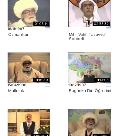
01:05:14
02:55:32
18/11/1997
Osmanlılar
Mihr Vakfı Tasavvuf
Sohbeti
01:16:30
01:13:03
15/04/1998
19/12/1997
Mutluluk
Bugünkü Dîn Öğretimi