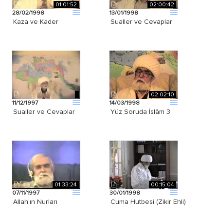
01:01:52
02:00:42
28/02/1998
13/01/1998
Kaza ve Kader
Sualler ve Cevaplar
02:02:10
11/12/1997
14/03/1998
Sualler ve Cevaplar
Yüz Soruda İslâm 3
01:33:24
00:15:04
07/11/1997
30/01/1998
Allah'ın Nurları
Cuma Hutbesi (Zikir Ehli)