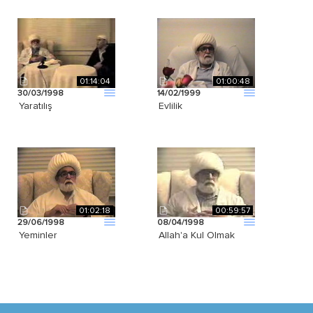
01:14:04
01:00:48
30/03/1998
14/02/1999
Yaratılış
Evlilik
01:02:18
00:59:57
29/06/1998
08/04/1998
Yeminler
Allah'a Kul Olmak