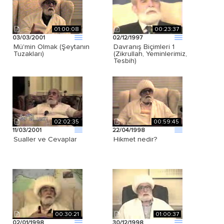
01:00:08
00:23:37
03/03/2001
02/12/1997
Mü'min Olmak (Şeytanın
Davranış Biçimleri 1
Tuzakları)
(Zikrullah, Yeminlerimiz,
Tesbih)
02:02:35
00:59:45
11/03/2001
22/04/1998
Sualler ve Cevaplar
Hikmet nedir?
00:30:21
01:00:37
02/01/1998
30/12/1998