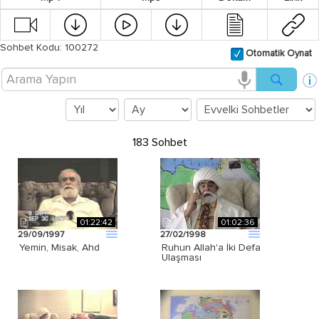
Sohbet Kodu: 100272
Otomatik Oynat
183 Sohbet
01:22:42
01:02:36
29/09/1997
27/02/1998
Yemin, Misak, Ahd
Ruhun Allah'a İki Defa
Ulaşması