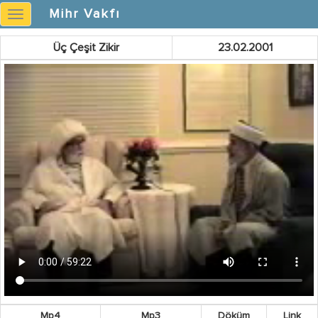
Mihr Vakfı
Mihr
Vakfı
Üç Çeşit Zikir
23.02.2001
Mp4
Mp3
Döküm
Link