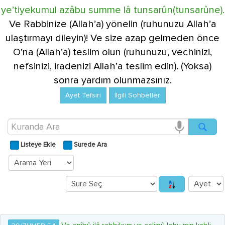
ye’tiyekumul azâbu summe lâ tunsarûn(tunsarûne).
Ve Rabbinize (Allah’a) yönelin (ruhunuzu Allah’a
ulaştırmayı dileyin)! Ve size azap gelmeden önce
O’na (Allah’a) teslim olun (ruhunuzu, vechinizi,
nefsinizi, iradenizi Allah’a teslim edin). (Yoksa)
sonra yardım olunmazsınız.
Ayet Tefsiri
İlgili Sohbetler
Listeye Ekle
Surede Ara