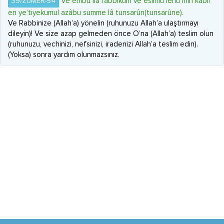
Ve enîbû ilâ rabbikum ve eslimû lehu min kabli
39/ZUMER-54
en ye’tiyekumul azâbu summe lâ tunsarûn(tunsarûne).
Ve Rabbinize (Allah’a) yönelin (ruhunuzu Allah’a ulaştırmayı
dileyin)! Ve size azap gelmeden önce O’na (Allah’a) teslim olun
(ruhunuzu, vechinizi, nefsinizi, iradenizi Allah’a teslim edin).
(Yoksa) sonra yardım olunmazsınız.