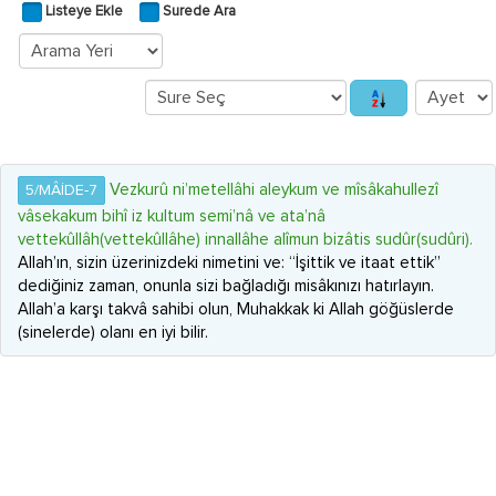
Listeye Ekle
Surede Ara
Vezkurû ni’metellâhi aleykum ve mîsâkahullezî
5/MÂİDE-7
vâsekakum bihî iz kultum semi’nâ ve ata’nâ
vettekûllâh(vettekûllâhe) innallâhe alîmun bizâtis sudûr(sudûri).
Allah’ın, sizin üzerinizdeki nimetini ve: “İşittik ve itaat ettik”
dediğiniz zaman, onunla sizi bağladığı misâkınızı hatırlayın.
Allah’a karşı takvâ sahibi olun, Muhakkak ki Allah göğüslerde
(sinelerde) olanı en iyi bilir.