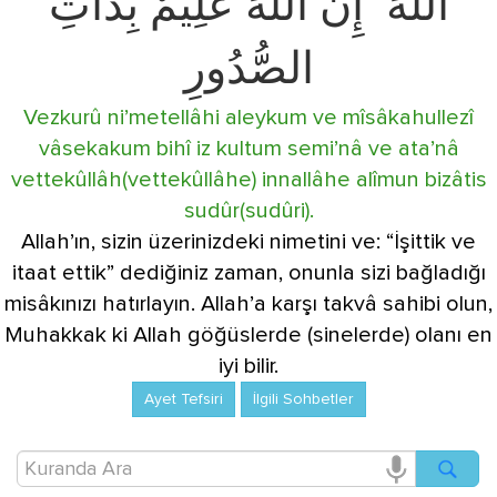
اللَّهَ ۚ إِنَّ اللَّهَ عَلِيمٌ بِذَاتِ
الصُّدُورِ
Vezkurû ni’metellâhi aleykum ve mîsâkahullezî
vâsekakum bihî iz kultum semi’nâ ve ata’nâ
vettekûllâh(vettekûllâhe) innallâhe alîmun bizâtis
sudûr(sudûri).
Allah’ın, sizin üzerinizdeki nimetini ve: “İşittik ve
itaat ettik” dediğiniz zaman, onunla sizi bağladığı
misâkınızı hatırlayın. Allah’a karşı takvâ sahibi olun,
Muhakkak ki Allah göğüslerde (sinelerde) olanı en
iyi bilir.
Ayet Tefsiri
İlgili Sohbetler