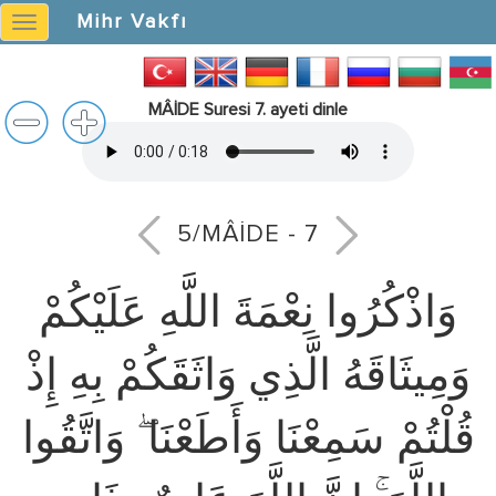
Mihr Vakfı
Mihr
Vakfı
MÂİDE Suresi 7. ayeti dinle
5/MÂİDE - 7
وَاذْكُرُوا نِعْمَةَ اللَّهِ عَلَيْكُمْ
وَمِيثَاقَهُ الَّذِي وَاثَقَكُمْ بِهِ إِذْ
قُلْتُمْ سَمِعْنَا وَأَطَعْنَا ۖ وَاتَّقُوا